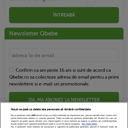
ÎNTREABĂ
Newsletter Qbebe
Confirm ca am peste 16 ani si sunt de acord ca
Qbebe.ro sa colecteze adresa de email pentru a primi
newslettere si e-mail-uri promotionale.
DA, MA ABONEZ LA NEWSLETTER
Nouă ne pasă ca datele tale personale să rămână confidențiale
Noi și partenerii noștri
1019
stocăm și/sau accesăm informații pe dispozitivul dvs., precum identificatorii cookie unici
pentru prelucrarea datelor cu caracter personal. Puteți accepta sau gestiona preferințele dvs. făcând clic mai jos,
respectiv vă puteți opune utilizării unui interes legitim în orice moment pe pagina cu politica de confidențialitate.
Aceste alegeri vor fi raportate partenerilor noștri și nu vă vor afecta navigarea.
Mai multe detalii
Noi si partenerii nostri (retelele de socializare si agentiile de publicitate partenere, precum si furnizorii nostri de