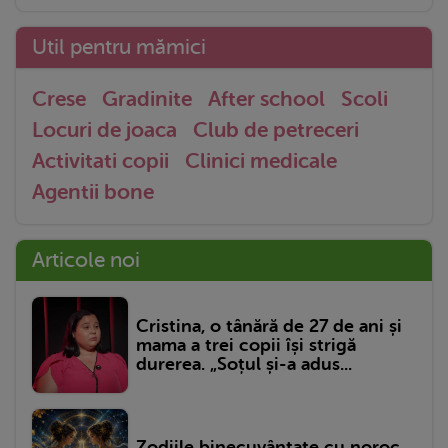
Util pentru mămici
Crese
Gradinite
After school
Scoli
Locuri de joaca
Club de petreceri
Activitati copii
Clinici medicale
Agentii bone
Articole noi
Cristina, o tânără de 27 de ani și
mama a trei copii își strigă
durerea. „Soțul și-a adus...
Zodiile binecuvântate cu noroc