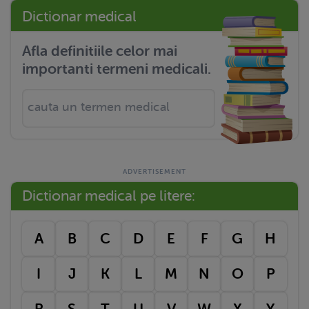
Dictionar medical
Afla definitiile celor mai
importanti termeni medicali.
Dictionar medical pe litere:
A
B
C
D
E
F
G
H
I
J
K
L
M
N
O
P
R
S
T
U
V
W
X
Y