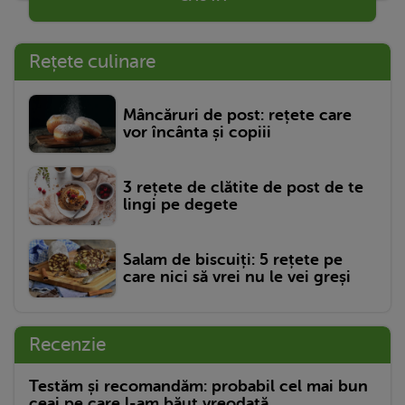
Rețete culinare
Mâncăruri de post: rețete care
vor încânta și copiii
3 rețete de clătite de post de te
lingi pe degete
Salam de biscuiți: 5 rețete pe
care nici să vrei nu le vei greși
Recenzie
Testăm și recomandăm: probabil cel mai bun
ceai pe care l-am băut vreodată