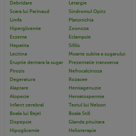
Debridare
Letargie
Scara lui Parinaud
Sindromul Opitz
Limfa
Platonichia
Hiperglicemie
Zoonoza
Eczema
Eclampsie
Hepatita
Sifilis
Lecitina
Moarte subita a sugarului
Eruptie dentara la sugar
Prezentatie transversa
Pirozis
Nefrocalcinoza
Degeratura
Rozacee
Alaptare
Hemiagenuzie
Alopecie
Hematospermie
Infarct cerebral
Testul lui Nelson
Boala lui Bejel
Boala Still
Dispepsie
Glanda pituitara
Hipoglicemie
Helioterapie