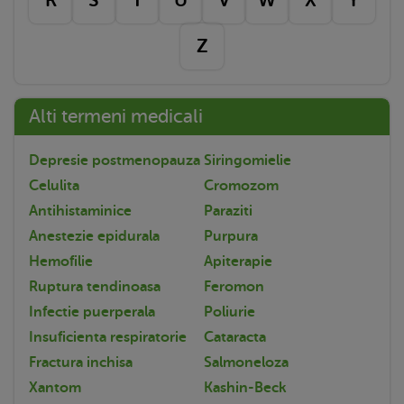
Z
Alti termeni medicali
Depresie postmenopauza
Siringomielie
Celulita
Cromozom
Antihistaminice
Paraziti
Anestezie epidurala
Purpura
Hemofilie
Apiterapie
Ruptura tendinoasa
Feromon
Infectie puerperala
Poliurie
Insuficienta respiratorie
Cataracta
Fractura inchisa
Salmoneloza
Xantom
Kashin-Beck