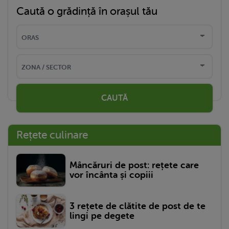
Caută o grădință în orașul tău
CAUTĂ
Rețete culinare
Mâncăruri de post: rețete care
vor încânta și copiii
3 rețete de clătite de post de te
lingi pe degete