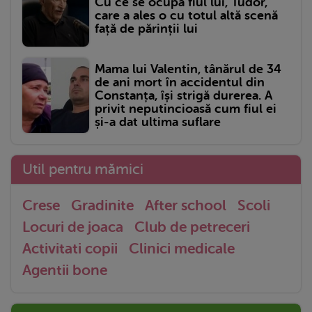
Cu ce se ocupă fiul lui, Tudor,
care a ales o cu totul altă scenă
față de părinții lui
Mama lui Valentin, tânărul de 34
de ani mort în accidentul din
Constanța, își strigă durerea. A
privit neputincioasă cum fiul ei
și-a dat ultima suflare
Util pentru mămici
Crese
Gradinite
After school
Scoli
Locuri de joaca
Club de petreceri
Activitati copii
Clinici medicale
Agentii bone