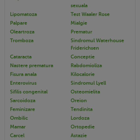
sexuala
Lipomatoza
Test Waaler Rose
Palpare
Mialgie
Oleartroza
Prematur
Tromboza
Sindromul Waterhouse
Friderichsen
Cataracta
Conceptie
Nastere prematura
Rabdomioliza
Fisura anala
Kilocalorie
Enterovirus
Sindromul Lyell
Sifilis congenital
Osteomielita
Sarcoidoza
Oreion
Feminizare
Tendinita
Ombilic
Lordoza
Mamar
Ortopedie
Carcel
Astazie