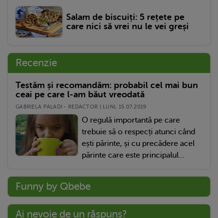
Salam de biscuiți: 5 rețete pe
care nici să vrei nu le vei greși
Recenzie
Testăm și recomandăm: probabil cel mai bun
ceai pe care l-am băut vreodată
GABRIELA PALADI - REDACTOR | LUNI, 15.07.2019
O regulă importantă pe care
trebuie să o respecți atunci când
ești părinte, și cu precădere acel
părinte care este principalul...
Funny by Qbebe
Ai nevoie de un răspuns?