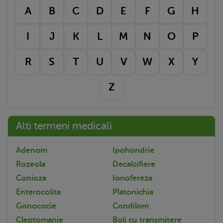
A
B
C
D
E
F
G
H
I
J
K
L
M
N
O
P
R
S
T
U
V
W
X
Y
Z
Alti termeni medicali
Adenom
Ipohondrie
Rozeola
Decalcifiere
Conioza
Ionofereza
Enterocolita
Platonichia
Gonococie
Condilom
Cleptomanie
Boli cu transmitere