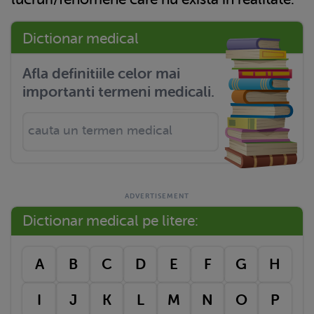
Dictionar medical
Afla definitiile celor mai
importanti termeni medicali.
Dictionar medical pe litere:
A
B
C
D
E
F
G
H
I
J
K
L
M
N
O
P