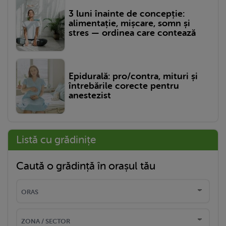
3 luni înainte de concepție:
alimentație, mișcare, somn și
stres — ordinea care contează
Epidurală: pro/contra, mituri și
întrebările corecte pentru
anestezist
Listă cu grădinițe
Caută o grădință în orașul tău