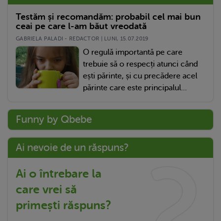
Testăm și recomandăm: probabil cel mai bun
ceai pe care l-am băut vreodată
GABRIELA PALADI - REDACTOR | LUNI, 15.07.2019
O regulă importantă pe care
trebuie să o respecți atunci când
ești părinte, și cu precădere acel
părinte care este principalul...
Funny by Qbebe
Ai nevoie de un răspuns?
Ai o întrebare la
care vrei să
primești răspuns?