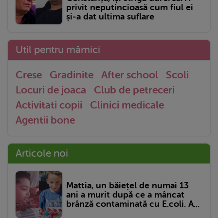
privit neputincioasă cum fiul ei
și-a dat ultima suflare
Util pentru mămici
Crese
Gradinite
After school
Scoli
Locuri de joaca
Club de petreceri
Activitati copii
Clinici medicale
Agentii bone
Articole noi
Mattia, un băiețel de numai 13
ani a murit după ce a mâncat
brânză contaminată cu E.coli. A...