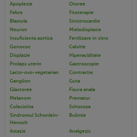
Apoplexie
Otoree
Febra
Fitoterapie
Blastula
Sinistrocardie
Neuron
Mielodisplazie
Insuficienta aortica
Fertilizare in vitro
Gonococ
Calvitie
Displazie
Hiperaciditate
Prolaps uterin
Gastroscopie
Lacto-ovo-vegetarian
Contractie
Ganglion
Guta
Glactoree
Fisura anala
Melanom
Prematur
Colecistita
Schistoza
Sindromul Schonlein-
Bulimie
Henoch
Astazie
Analgezic