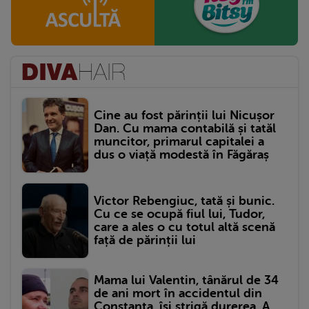
Cine au fost părinții lui Nicușor
Dan. Cu mama contabilă și tatăl
muncitor, primarul capitalei a
dus o viață modestă în Făgăraș
Victor Rebengiuc, tată și bunic.
Cu ce se ocupă fiul lui, Tudor,
care a ales o cu totul altă scenă
față de părinții lui
Mama lui Valentin, tânărul de 34
de ani mort în accidentul din
Constanța, își strigă durerea. A