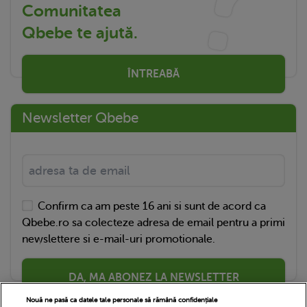
Comunitatea
Qbebe te ajută.
ÎNTREABĂ
Newsletter Qbebe
Confirm ca am peste 16 ani si sunt de acord ca
Qbebe.ro sa colecteze adresa de email pentru a primi
newslettere si e-mail-uri promotionale.
DA, MA ABONEZ LA NEWSLETTER
Nouă ne pasă ca datele tale personale să rămână confidențiale