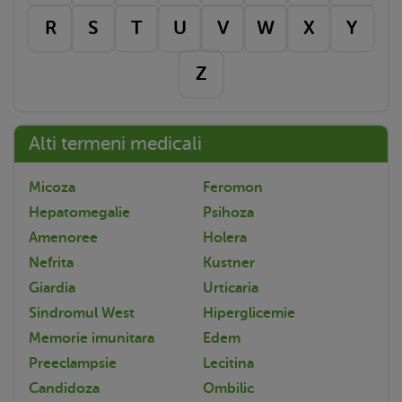
R
S
T
U
V
W
X
Y
Z
Alti termeni medicali
Micoza
Feromon
Hepatomegalie
Psihoza
Amenoree
Holera
Nefrita
Kustner
Giardia
Urticaria
Sindromul West
Hiperglicemie
Memorie imunitara
Edem
Preeclampsie
Lecitina
Candidoza
Ombilic