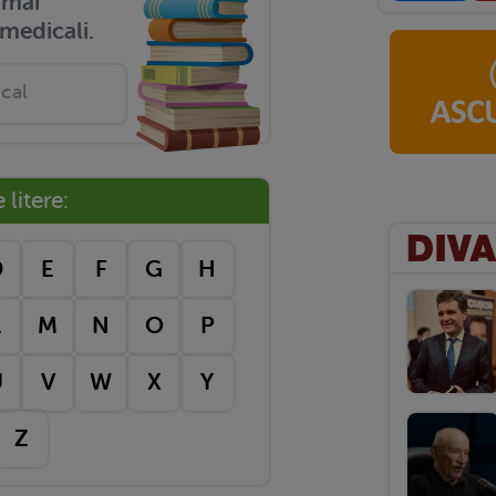
r mai
medicali.
litere:
D
E
F
G
H
L
M
N
O
P
U
V
W
X
Y
Z