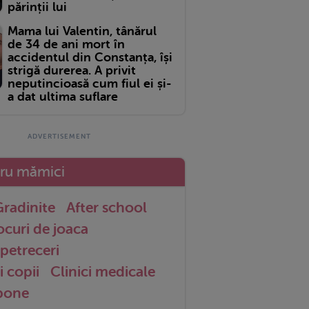
părinții lui
Mama lui Valentin, tânărul
de 34 de ani mort în
accidentul din Constanța, își
strigă durerea. A privit
neputincioasă cum fiul ei și-
a dat ultima suflare
tru mămici
radinite
After school
ocuri de joaca
petreceri
i copii
Clinici medicale
 bone