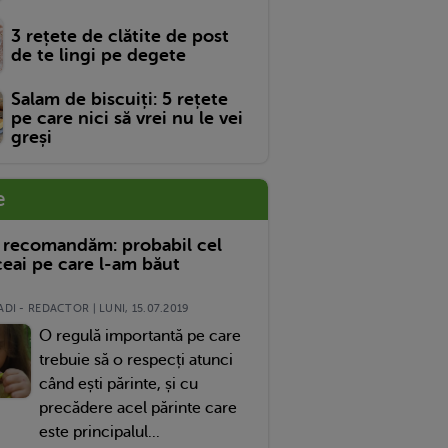
3 rețete de clătite de post
de te lingi pe degete
Salam de biscuiți: 5 rețete
pe care nici să vrei nu le vei
greși
e
 recomandăm: probabil cel
eai pe care l-am băut
DI - REDACTOR | LUNI, 15.07.2019
O regulă importantă pe care
trebuie să o respecți atunci
când ești părinte, și cu
precădere acel părinte care
este principalul...