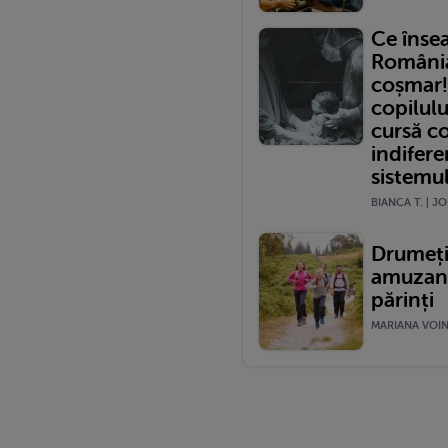
Ce înse
România?
coșmar!
copilulu
cursă c
indifere
sistemu
BIANCA T. | JO
Drumeții
amuzante
părinți
MARIANA VOINE