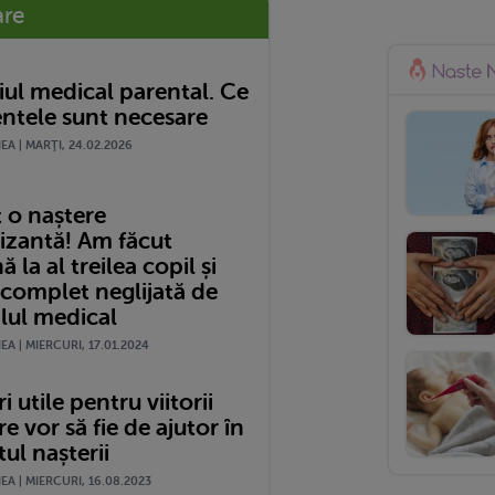
are
ul medical parental. Ce
tele sunt necesare
A | MARŢI, 24.02.2026
 o naștere
izantă! Am făcut
 la al treilea copil și
 complet neglijată de
lul medical
A | MIERCURI, 17.01.2024
i utile pentru viitorii
re vor să fie de ajutor în
l nașterii
A | MIERCURI, 16.08.2023