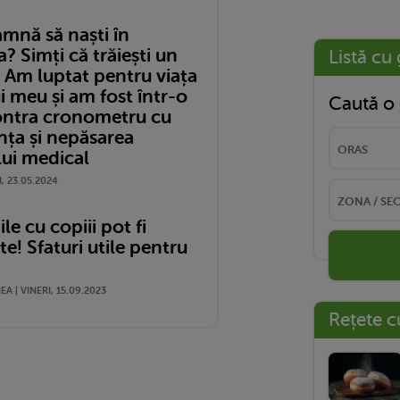
amnă să naști în
 Simți că trăiești un
Listă cu 
 Am luptat pentru viața
i meu și am fost într-o
Caută o 
ontra cronometru cu
nța și nepăsarea
lui medical
I, 23.05.2024
le cu copiii pot fi
! Sfaturi utile pentru
A | VINERI, 15.09.2023
Rețete c