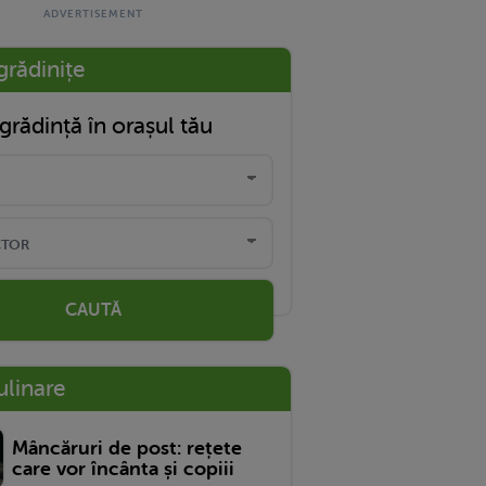
grădinițe
grădință în orașul tău
CAUTĂ
ulinare
Mâncăruri de post: rețete
care vor încânta și copiii