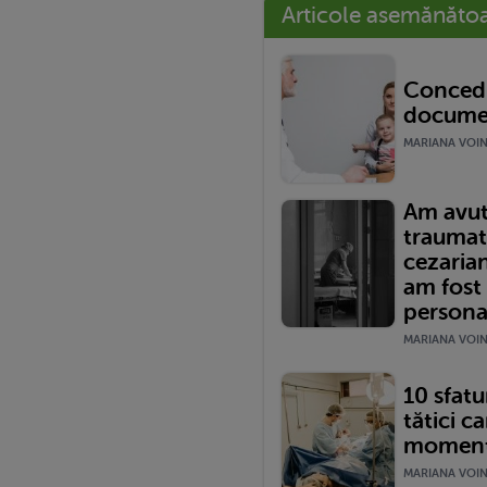
Articole asemănăto
Concedi
documen
MARIANA VOINE
Am avut
traumat
cezariană
am fost
persona
MARIANA VOINE
10 sfatur
tătici ca
momentu
MARIANA VOINE