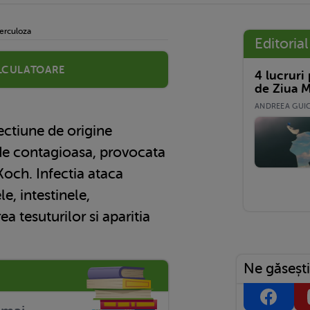
erculoza
Editorial
lculatoare
4 lucruri
de Ziua M
ANDREEA GUICĂ
ectiune de origine
 de contagioasa, provocata
Koch. Infectia ataca
le, intestinele,
a tesuturilor si aparitia
.
Ne găsești