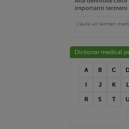
Afla definitiile celo
importanti termeni 
Dictionar medical pe 
A
B
C
I
J
K
R
S
T