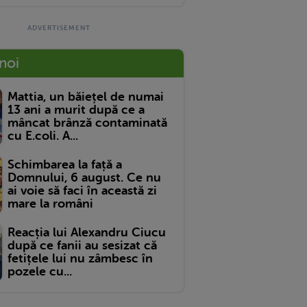
 noi
Mattia, un băiețel de numai
13 ani a murit după ce a
mâncat brânză contaminată
cu E.coli. A...
Schimbarea la față a
Domnului, 6 august. Ce nu
ai voie să faci în această zi
mare la români
Reacția lui Alexandru Ciucu
după ce fanii au sesizat că
fetițele lui nu zâmbesc în
pozele cu...