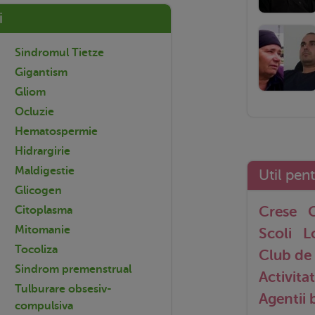
i
Sindromul Tietze
Gigantism
Gliom
Ocluzie
Hematospermie
Hidrargirie
Maldigestie
Util pen
Glicogen
Crese
G
Citoplasma
Mitomanie
Scoli
L
Tocoliza
Club de 
Sindrom premenstrual
Activitat
Tulburare obsesiv-
Agentii
compulsiva