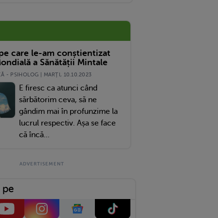
 pe care le-am conștientizat
ondială a Sănătății Mintale
 - PSIHOLOG | MARŢI, 10.10.2023
E firesc ca atunci când
sărbătorim ceva, să ne
gândim mai în profunzime la
lucrul respectiv. Așa se face
că încă...
 pe