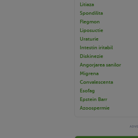
Litiaza
Spondilita
Flegmon
Liposuctie
Uraturie
Intestin iritabil
Diskinezie
Angorjarea sanilor
Migrena
Convalescenta
Esofag
Epstein Barr
Azoospermie