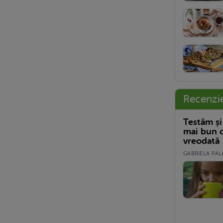
Recenzi
Testăm și
mai bun c
vreodată
GABRIELA PALA