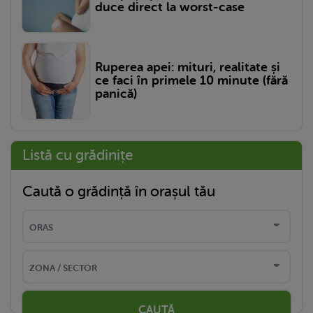
duce direct la worst-case
Ruperea apei: mituri, realitate și
ce faci în primele 10 minute (fără
panică)
Listă cu grădinițe
Caută o grădință în orașul tău
CAUTĂ