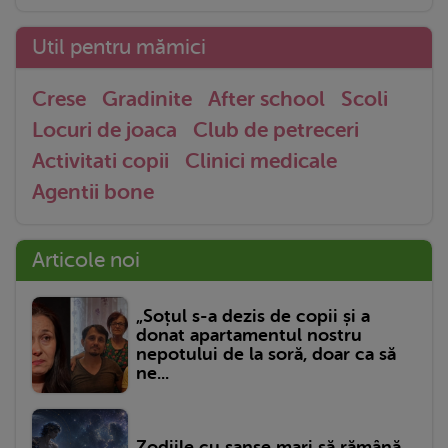
Util pentru mămici
Crese
Gradinite
After school
Scoli
Locuri de joaca
Club de petreceri
Activitati copii
Clinici medicale
Agentii bone
Articole noi
„Soțul s-a dezis de copii și a
donat apartamentul nostru
nepotului de la soră, doar ca să
ne...
Zodiile cu șanse mari să rămână