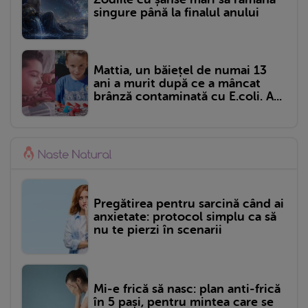
singure până la finalul anului
Mattia, un băiețel de numai 13
ani a murit după ce a mâncat
brânză contaminată cu E.coli. A...
Pregătirea pentru sarcină când ai
anxietate: protocol simplu ca să
nu te pierzi în scenarii
Mi-e frică să nasc: plan anti-frică
în 5 pași, pentru mintea care se