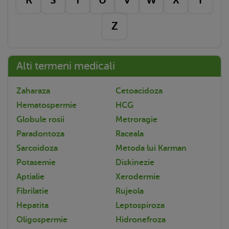
Z
Alti termeni medicali
Zaharaza
Cetoacidoza
Hematospermie
HCG
Globule rosii
Metroragie
Paradontoza
Raceala
Sarcoidoza
Metoda lui Karman
Potasemie
Diskinezie
Aptialie
Xerodermie
Fibrilatie
Rujeola
Hepatita
Leptospiroza
Oligospermie
Hidronefroza