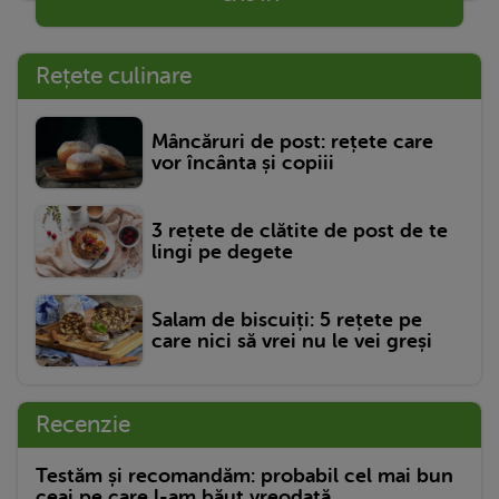
Rețete culinare
Mâncăruri de post: rețete care
vor încânta și copiii
3 rețete de clătite de post de te
lingi pe degete
Salam de biscuiți: 5 rețete pe
care nici să vrei nu le vei greși
Recenzie
Testăm și recomandăm: probabil cel mai bun
ceai pe care l-am băut vreodată