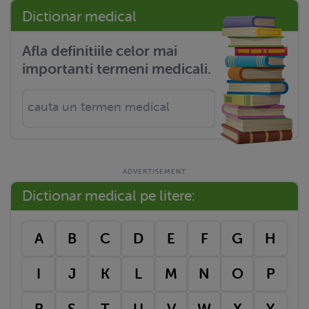
Dictionar medical
Afla definitiile celor mai
importanti termeni medicali.
Dictionar medical pe litere:
A
B
C
D
E
F
G
H
I
J
K
L
M
N
O
P
R
S
T
U
V
W
X
Y