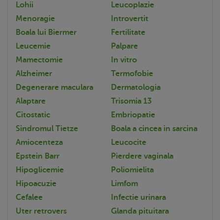
Lohii
Leucoplazie
Menoragie
Introvertit
Boala lui Biermer
Fertilitate
Leucemie
Palpare
Mamectomie
In vitro
Alzheimer
Termofobie
Degenerare maculara
Dermatologia
Alaptare
Trisomia 13
Citostatic
Embriopatie
Sindromul Tietze
Boala a cincea in sarcina
Amiocenteza
Leucocite
Epstein Barr
Pierdere vaginala
Hipoglicemie
Poliomielita
Hipoacuzie
Limfom
Cefalee
Infectie urinara
Uter retrovers
Glanda pituitara