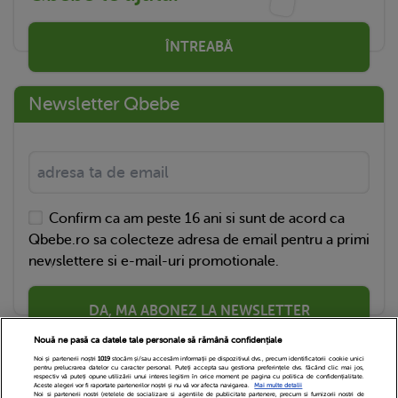
ÎNTREABĂ
Newsletter Qbebe
Confirm ca am peste 16 ani si sunt de acord ca
Qbebe.ro sa colecteze adresa de email pentru a primi
newslettere si e-mail-uri promotionale.
DA, MA ABONEZ LA NEWSLETTER
Nouă ne pasă ca datele tale personale să rămână confidențiale
Noi și partenerii noștri
1019
stocăm și/sau accesăm informații pe dispozitivul dvs., precum identificatorii cookie unici
pentru prelucrarea datelor cu caracter personal. Puteți accepta sau gestiona preferințele dvs. făcând clic mai jos,
respectiv vă puteți opune utilizării unui interes legitim în orice moment pe pagina cu politica de confidențialitate.
Aceste alegeri vor fi raportate partenerilor noștri și nu vă vor afecta navigarea.
Mai multe detalii
Noi si partenerii nostri (retelele de socializare si agentiile de publicitate partenere, precum si furnizorii nostri de