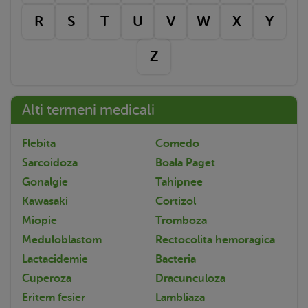
R
S
T
U
V
W
X
Y
Z
Alti termeni medicali
Flebita
Comedo
Sarcoidoza
Boala Paget
Gonalgie
Tahipnee
Kawasaki
Cortizol
Miopie
Tromboza
Meduloblastom
Rectocolita hemoragica
Lactacidemie
Bacteria
Cuperoza
Dracunculoza
Eritem fesier
Lambliaza