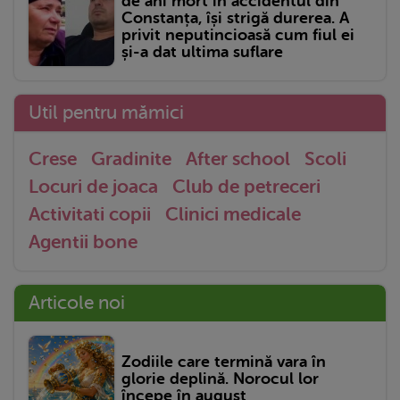
de ani mort în accidentul din
Constanța, își strigă durerea. A
privit neputincioasă cum fiul ei
și-a dat ultima suflare
Util pentru mămici
Crese
Gradinite
After school
Scoli
Locuri de joaca
Club de petreceri
Activitati copii
Clinici medicale
Agentii bone
Articole noi
Zodiile care termină vara în
glorie deplină. Norocul lor
începe în august