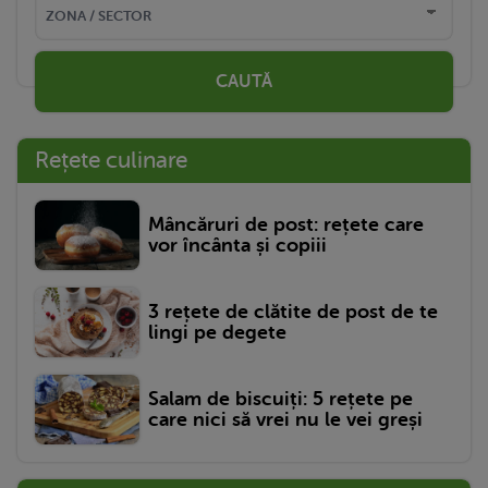
CAUTĂ
Rețete culinare
Mâncăruri de post: rețete care
vor încânta și copiii
3 rețete de clătite de post de te
lingi pe degete
Salam de biscuiți: 5 rețete pe
care nici să vrei nu le vei greși