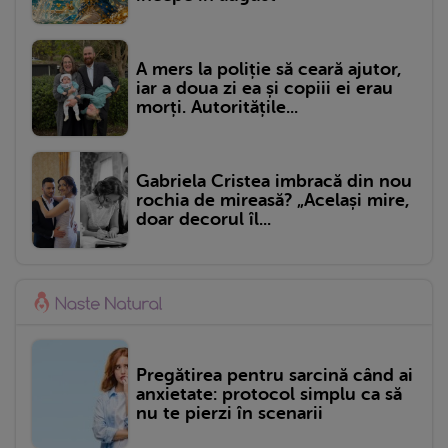
A mers la poliție să ceară ajutor,
iar a doua zi ea și copiii ei erau
morți. Autoritățile...
Gabriela Cristea imbracă din nou
rochia de mireasă? „Același mire,
doar decorul îl...
Pregătirea pentru sarcină când ai
anxietate: protocol simplu ca să
nu te pierzi în scenarii