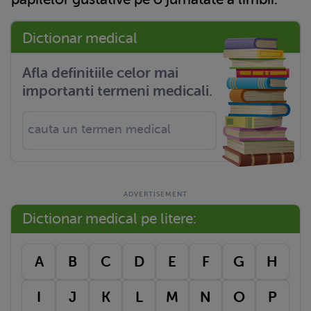
Dictionar medical
Afla definitiile celor mai
importanti termeni medicali.
Dictionar medical pe litere:
A
B
C
D
E
F
G
H
I
J
K
L
M
N
O
P