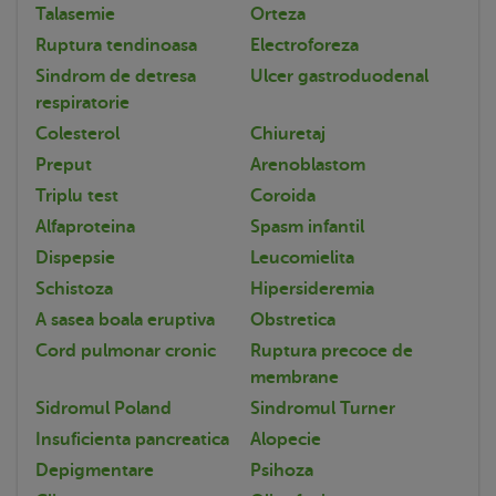
Talasemie
Orteza
Ruptura tendinoasa
Electroforeza
Sindrom de detresa
Ulcer gastroduodenal
respiratorie
Colesterol
Chiuretaj
Preput
Arenoblastom
Triplu test
Coroida
Alfaproteina
Spasm infantil
Dispepsie
Leucomielita
Schistoza
Hipersideremia
A sasea boala eruptiva
Obstretica
Cord pulmonar cronic
Ruptura precoce de
membrane
Sidromul Poland
Sindromul Turner
Insuficienta pancreatica
Alopecie
Depigmentare
Psihoza