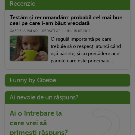
Recenzie
Testăm și recomandăm: probabil cel mai bun
ceai pe care l-am băut vreodată
GABRIELA PALADI - REDACTOR | LUNI, 15.07.2019
O regulă importantă pe care
trebuie să o respecți atunci când
ești părinte, și cu precădere acel
părinte care este principalul...
Funny by Qbebe
Ai nevoie de un răspuns?
Ai o întrebare la
care vrei să
primești răspuns?