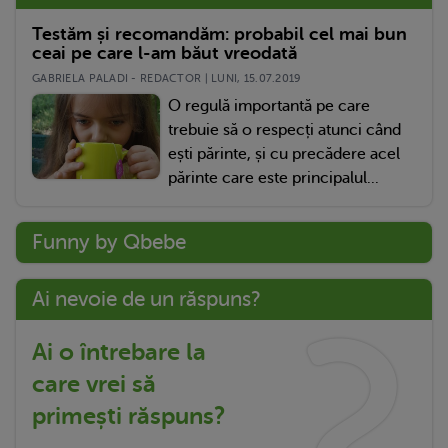
Testăm și recomandăm: probabil cel mai bun
ceai pe care l-am băut vreodată
GABRIELA PALADI - REDACTOR | LUNI, 15.07.2019
O regulă importantă pe care
trebuie să o respecți atunci când
ești părinte, și cu precădere acel
părinte care este principalul...
Funny by Qbebe
Ai nevoie de un răspuns?
Ai o întrebare la
care vrei să
primești răspuns?