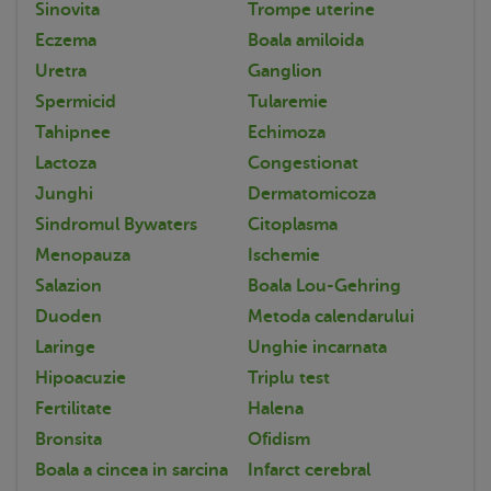
Sinovita
Trompe uterine
Eczema
Boala amiloida
Uretra
Ganglion
Spermicid
Tularemie
Tahipnee
Echimoza
Lactoza
Congestionat
Junghi
Dermatomicoza
Sindromul Bywaters
Citoplasma
Menopauza
Ischemie
Salazion
Boala Lou-Gehring
Duoden
Metoda calendarului
Laringe
Unghie incarnata
Hipoacuzie
Triplu test
Fertilitate
Halena
Bronsita
Ofidism
Boala a cincea in sarcina
Infarct cerebral