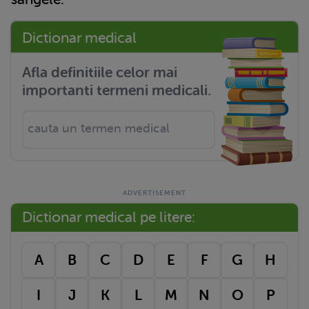
Dictionar medical
Afla definitiile celor mai
importanti termeni medicali.
Dictionar medical pe litere:
A
B
C
D
E
F
G
H
I
J
K
L
M
N
O
P