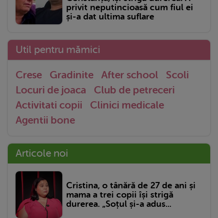
privit neputincioasă cum fiul ei
și-a dat ultima suflare
Util pentru mămici
Crese
Gradinite
After school
Scoli
Locuri de joaca
Club de petreceri
Activitati copii
Clinici medicale
Agentii bone
Articole noi
Cristina, o tânără de 27 de ani și
mama a trei copii își strigă
durerea. „Soțul și-a adus...