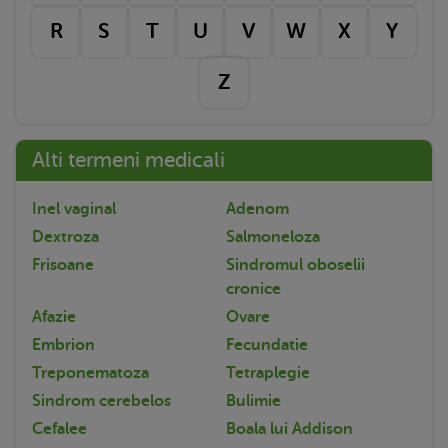
R
S
T
U
V
W
X
Y
Z
Alti termeni medicali
Inel vaginal
Adenom
Dextroza
Salmoneloza
Frisoane
Sindromul oboselii
cronice
Afazie
Ovare
Embrion
Fecundatie
Treponematoza
Tetraplegie
Sindrom cerebelos
Bulimie
Cefalee
Boala lui Addison