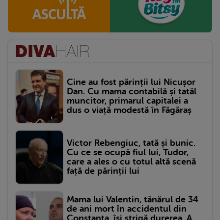
Cine au fost părinții lui Nicușor
Dan. Cu mama contabilă și tatăl
muncitor, primarul capitalei a
dus o viață modestă în Făgăraș
Victor Rebengiuc, tată și bunic.
Cu ce se ocupă fiul lui, Tudor,
care a ales o cu totul altă scenă
față de părinții lui
Mama lui Valentin, tânărul de 34
de ani mort în accidentul din
Constanța, își strigă durerea. A