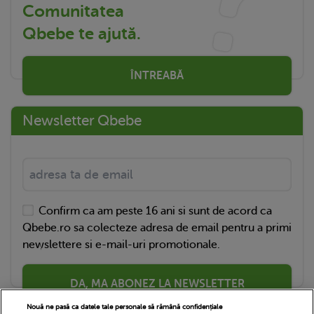
Comunitatea
Qbebe te ajută.
ÎNTREABĂ
Newsletter Qbebe
Confirm ca am peste 16 ani si sunt de acord ca
Qbebe.ro sa colecteze adresa de email pentru a primi
newslettere si e-mail-uri promotionale.
DA, MA ABONEZ LA NEWSLETTER
Nouă ne pasă ca datele tale personale să rămână confidențiale