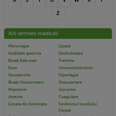
Z
Alti termeni medicali
Menoragie
Lipaza
Aciditate gastrica
Deshidratare
Boala Kala-azar
Traheita
Kuss
Imunocompromis
Xerodermie
Hiperfagie
Boala Sheuermann
Descuamare
Miastenie
Gonoree
Astenie
Coagulare
Greata de dimineata
Sindromul tunelului
Carpal