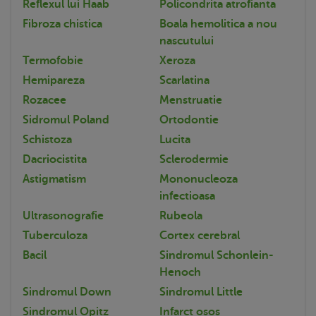
Reflexul lui Haab
Policondrita atrofianta
Fibroza chistica
Boala hemolitica a nou
nascutului
Termofobie
Xeroza
Hemipareza
Scarlatina
Rozacee
Menstruatie
Sidromul Poland
Ortodontie
Schistoza
Lucita
Dacriocistita
Sclerodermie
Astigmatism
Mononucleoza
infectioasa
Ultrasonografie
Rubeola
Tuberculoza
Cortex cerebral
Bacil
Sindromul Schonlein-
Henoch
Sindromul Down
Sindromul Little
Sindromul Opitz
Infarct osos