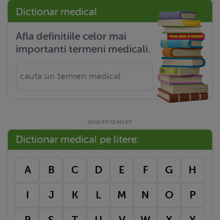
Dictionar medical
Afla definitiile celor mai
importanti termeni medicali.
Dictionar medical pe litere:
A
B
C
D
E
F
G
H
I
J
K
L
M
N
O
P
R
S
T
U
V
W
X
Y