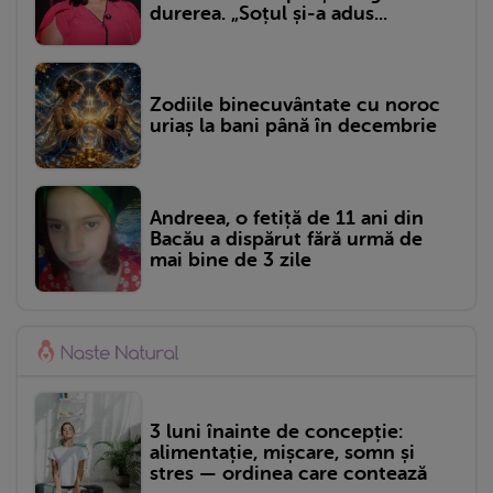
durerea. „Soțul și-a adus...
Zodiile binecuvântate cu noroc
uriaș la bani până în decembrie
Andreea, o fetiță de 11 ani din
Bacău a dispărut fără urmă de
mai bine de 3 zile
3 luni înainte de concepție:
alimentație, mișcare, somn și
stres — ordinea care contează