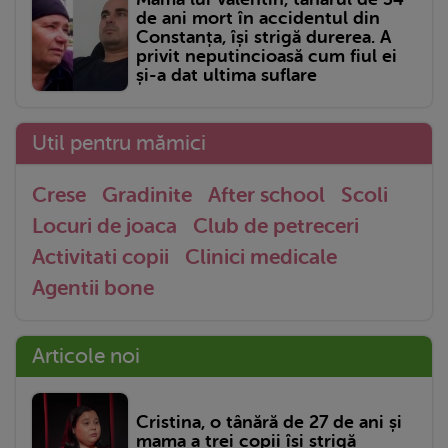
de ani mort în accidentul din
Constanța, își strigă durerea. A
privit neputincioasă cum fiul ei
și-a dat ultima suflare
Util pentru mămici
Crese
Gradinite
After school
Scoli
Locuri de joaca
Club de petreceri
Activitati copii
Clinici medicale
Agentii bone
Articole noi
Cristina, o tânără de 27 de ani și
mama a trei copii își strigă