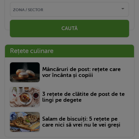
CAUTĂ
Rețete culinare
Mâncăruri de post: rețete care
vor încânta și copiii
3 rețete de clătite de post de te
lingi pe degete
Salam de biscuiți: 5 rețete pe
care nici să vrei nu le vei greși