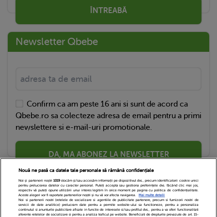
ÎNTREABĂ
Newsletter Qbebe
Confirm ca am peste 16 ani si sunt de acord ca
Qbebe.ro sa colecteze adresa de email pentru a primi
newslettere si e-mail-uri promotionale.
DA, MA ABONEZ LA NEWSLETTER
Nouă ne pasă ca datele tale personale să rămână confidențiale
Noi și partenerii noștri
1019
stocăm și/sau accesăm informații pe dispozitivul dvs., precum identificatorii cookie unici
pentru prelucrarea datelor cu caracter personal. Puteți accepta sau gestiona preferințele dvs. făcând clic mai jos,
respectiv vă puteți opune utilizării unui interes legitim în orice moment pe pagina cu politica de confidențialitate.
Aceste alegeri vor fi raportate partenerilor noștri și nu vă vor afecta navigarea.
Mai multe detalii
Noi si partenerii nostri (retelele de socializare si agentiile de publicitate partenere, precum si furnizorii nostri de
servicii de date analitice) prelucram date pentru a permite website-ului sa functioneze, pentru a personaliza
continutul si anunturile publicitare afisate in functie de interesele si/sau profilul dvs., pentru a va oferi functionalitati
aferente retelelor de socializare si pentru a analiza traficul pe website. Beneficiati de drepturile prevazute de art. 15-