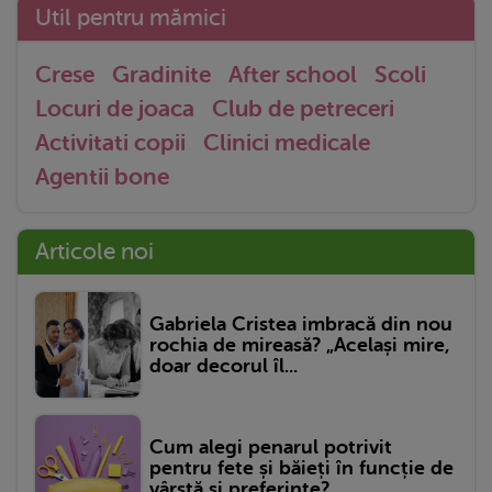
Util pentru mămici
Crese
Gradinite
After school
Scoli
Locuri de joaca
Club de petreceri
Activitati copii
Clinici medicale
Agentii bone
Articole noi
Gabriela Cristea imbracă din nou
rochia de mireasă? „Același mire,
doar decorul îl...
Cum alegi penarul potrivit
pentru fete și băieți în funcție de
vârstă și preferințe?