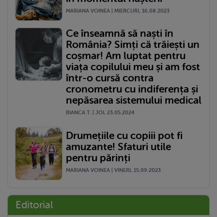
MARIANA VOINEA | MIERCURI, 16.08.2023
Ce înseamnă să naști în
România? Simți că trăiești un
coșmar! Am luptat pentru
viața copilului meu și am fost
într-o cursă contra
cronometru cu indiferența și
nepăsarea sistemului medical
BIANCA T. | JOI, 23.05.2024
Drumețiile cu copiii pot fi
amuzante! Sfaturi utile
pentru părinți
MARIANA VOINEA | VINERI, 15.09.2023
Editorial