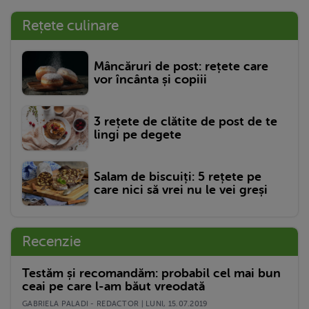
Rețete culinare
Mâncăruri de post: rețete care
vor încânta și copiii
3 rețete de clătite de post de te
lingi pe degete
Salam de biscuiți: 5 rețete pe
care nici să vrei nu le vei greși
Recenzie
Testăm și recomandăm: probabil cel mai bun
ceai pe care l-am băut vreodată
GABRIELA PALADI - REDACTOR | LUNI, 15.07.2019