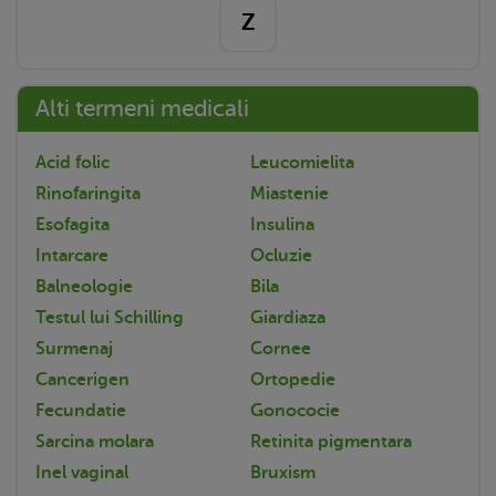
Z
Alti termeni medicali
Acid folic
Leucomielita
Rinofaringita
Miastenie
Esofagita
Insulina
Intarcare
Ocluzie
Balneologie
Bila
Testul lui Schilling
Giardiaza
Surmenaj
Cornee
Cancerigen
Ortopedie
Fecundatie
Gonococie
Sarcina molara
Retinita pigmentara
Inel vaginal
Bruxism