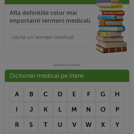
Afla definitiile celor mai
importanti termeni medicali.
Dictionar medical pe litere:
A
B
C
D
E
F
G
H
I
J
K
L
M
N
O
P
R
S
T
U
V
W
X
Y