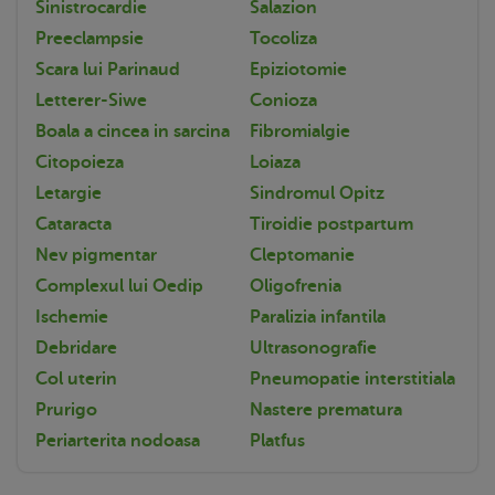
Sinistrocardie
Salazion
Preeclampsie
Tocoliza
Scara lui Parinaud
Epiziotomie
Letterer-Siwe
Conioza
Boala a cincea in sarcina
Fibromialgie
Citopoieza
Loiaza
Letargie
Sindromul Opitz
Cataracta
Tiroidie postpartum
Nev pigmentar
Cleptomanie
Complexul lui Oedip
Oligofrenia
Ischemie
Paralizia infantila
Debridare
Ultrasonografie
Col uterin
Pneumopatie interstitiala
Prurigo
Nastere prematura
Periarterita nodoasa
Platfus