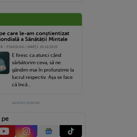
 pe care le-am conștientizat
ondială a Sănătății Mintale
 - PSIHOLOG | MARŢI, 10.10.2023
E firesc ca atunci când
sărbătorim ceva, să ne
gândim mai în profunzime la
lucrul respectiv. Așa se face
că încă...
 pe