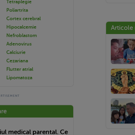
Tetraplegie
Poliartrita
Cortex cerebral
Articole
Hipocalcemie
Nefroblastom
Adenovirus
Calciurie
Cezariana
Flutter atrial
Lipomatoza
are
ul medical parental. Ce