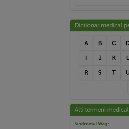
Dictionar medical pe 
A
B
C
I
J
K
R
S
T
Alti termeni medical
Sindromul Wagr