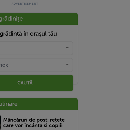
grădinițe
grădință în orașul tău
CAUTĂ
ulinare
Mâncăruri de post: rețete
care vor încânta și copiii