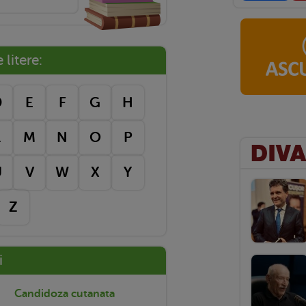
litere:
D
E
F
G
H
L
M
N
O
P
U
V
W
X
Y
Z
i
Candidoza cutanata