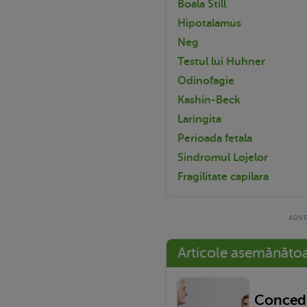
Boala Still
Hipotalamus
Neg
Testul lui Huhner
Odinofagie
Kashin-Beck
Laringita
Perioada fetala
Sindromul Lojelor
Fragilitate capilara
Articole asemănăto
Concedi