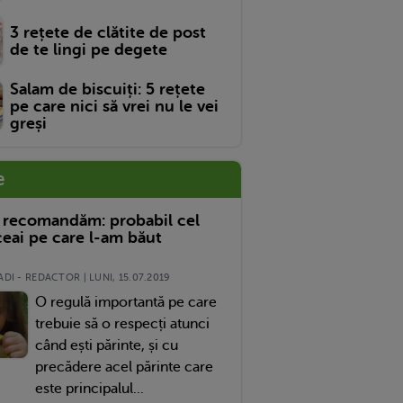
3 rețete de clătite de post
de te lingi pe degete
Salam de biscuiți: 5 rețete
pe care nici să vrei nu le vei
greși
e
 recomandăm: probabil cel
eai pe care l-am băut
DI - REDACTOR | LUNI, 15.07.2019
O regulă importantă pe care
trebuie să o respecți atunci
când ești părinte, și cu
precădere acel părinte care
este principalul...