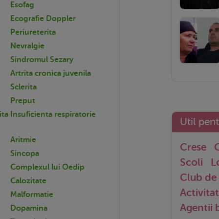
Esofag
Ecografie Doppler
Periureterita
Nevralgie
Sindromul Sezary
Artrita cronica juvenila
Sclerita
Preput
ita
Insuficienta respiratorie
Util pen
Aritmie
Crese
G
Sincopa
Scoli
L
Complexul lui Oedip
Club de 
Calozitate
Activitat
Malformatie
Agentii
Dopamina