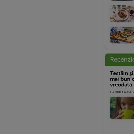
Recenzi
Testăm și
mai bun c
vreodată
GABRIELA PALA