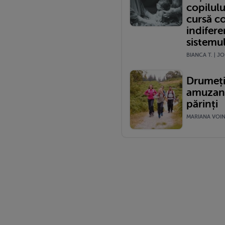
copilulu
cursă c
indifere
sistemu
BIANCA T. | JO
Drumeții
amuzante
părinți
MARIANA VOINE