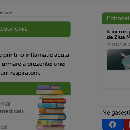
ta Acuta
Editorial
lculatoare
4 lucruri
de Ziua M
ANDREEA GUICĂ
e printr-o inflamatie acuta
 urmare a prezentei unei
uni respiratorii.
r mai
medicali.
Ne găsești