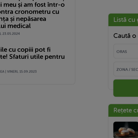
i meu și am fost într-o
ontra cronometru cu
nța și nepăsarea
Listă cu 
lui medical
I, 23.05.2024
Caută o 
le cu copiii pot fi
! Sfaturi utile pentru
A | VINERI, 15.09.2023
Rețete c