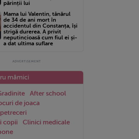
părinții lui
Mama lui Valentin, tânărul
de 34 de ani mort în
accidentul din Constanța, își
strigă durerea. A privit
neputincioasă cum fiul ei și-
a dat ultima suflare
tru mămici
radinite
After school
ocuri de joaca
petreceri
i copii
Clinici medicale
 bone