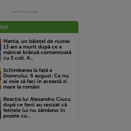
 noi
Mattia, un băiețel de numai
13 ani a murit după ce a
mâncat brânză contaminată
cu E.coli. A...
Schimbarea la față a
Domnului, 6 august. Ce nu
ai voie să faci în această zi
mare la români
Reacția lui Alexandru Ciucu
după ce fanii au sesizat că
fetițele lui nu zâmbesc în
pozele cu...