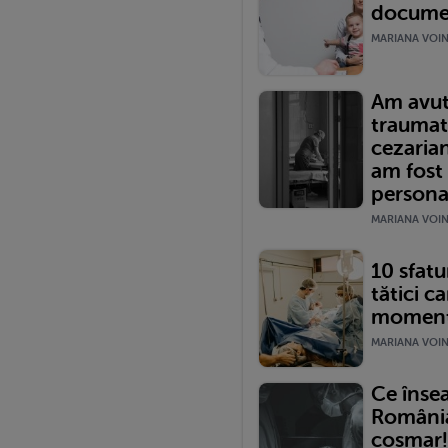
documen
MARIANA VOINE
Am avut
traumat
cezariană
am fost
persona
MARIANA VOINE
10 sfatur
tătici ca
momentu
MARIANA VOINE
Ce înse
România?
coșmar!