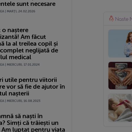
tele sunt necesare
A | MARŢI, 24.02.2026
 o naștere
izantă! Am făcut
 la al treilea copil și
 complet neglijată de
lul medical
A | MIERCURI, 17.01.2024
i utile pentru viitorii
re vor să fie de ajutor în
l nașterii
A | MIERCURI, 16.08.2023
amnă să naști în
 Simți că trăiești un
 Am luptat pentru viața