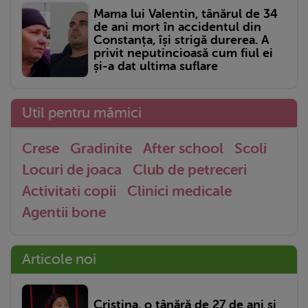
Mama lui Valentin, tânărul de 34
de ani mort în accidentul din
Constanța, își strigă durerea. A
privit neputincioasă cum fiul ei
și-a dat ultima suflare
Util pentru mămici
Crese
Gradinite
After school
Scoli
Locuri de joaca
Club de petreceri
Activitati copii
Clinici medicale
Agentii bone
Articole noi
Cristina, o tânără de 27 de ani și