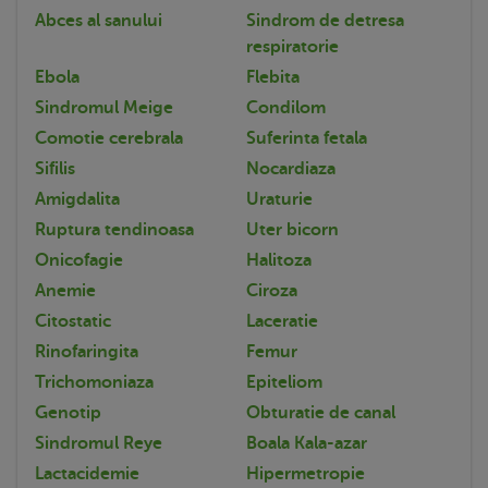
Abces al sanului
Sindrom de detresa
respiratorie
Ebola
Flebita
Sindromul Meige
Condilom
Comotie cerebrala
Suferinta fetala
Sifilis
Nocardiaza
Amigdalita
Uraturie
Ruptura tendinoasa
Uter bicorn
Onicofagie
Halitoza
Anemie
Ciroza
Citostatic
Laceratie
Rinofaringita
Femur
Trichomoniaza
Epiteliom
Genotip
Obturatie de canal
Sindromul Reye
Boala Kala-azar
Lactacidemie
Hipermetropie