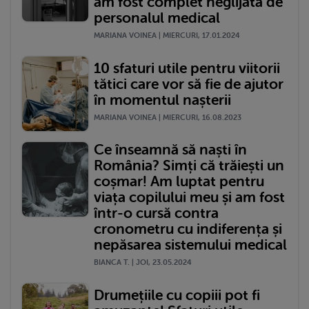
am fost complet neglijată de
personalul medical
MARIANA VOINEA | MIERCURI, 17.01.2024
10 sfaturi utile pentru viitorii
tătici care vor să fie de ajutor
în momentul nașterii
MARIANA VOINEA | MIERCURI, 16.08.2023
Ce înseamnă să naști în
România? Simți că trăiești un
coșmar! Am luptat pentru
viața copilului meu și am fost
într-o cursă contra
cronometru cu indiferența și
nepăsarea sistemului medical
BIANCA T. | JOI, 23.05.2024
Drumețiile cu copiii pot fi