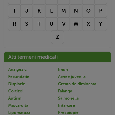
I
J
K
L
M
N
O
P
R
S
T
U
V
W
X
Y
Z
Alti termeni medicali
Analgezic
Imun
Fecundatie
Acnee juvenila
Displazie
Greata de dimineata
Cortizol
Falanga
Autism
Salmonella
Miocardita
Intarcare
Lipomatoza
Prezbiopie