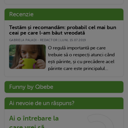
Recenzie
Testăm și recomandăm: probabil cel mai bun
ceai pe care l-am băut vreodată
GABRIELA PALADI - REDACTOR | LUNI, 15.07.2019
O regulă importantă pe care
trebuie să o respecți atunci când
ești părinte, și cu precădere acel
părinte care este principalul...
Funny by Qbebe
Ai nevoie de un răspuns?
Ai o întrebare la
care vrei să