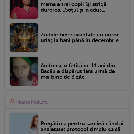
mama a trei copii își strigă
durerea. „Soțul și-a adus...
Zodiile binecuvântate cu noroc
uriaș la bani până în decembrie
Andreea, o fetiță de 11 ani din
Bacău a dispărut fără urmă de
mai bine de 3 zile
Pregătirea pentru sarcină când ai
anxietate: protocol simplu ca să