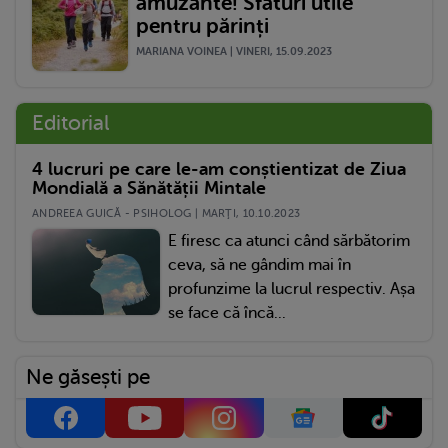
amuzante! Sfaturi utile
pentru părinți
MARIANA VOINEA | VINERI, 15.09.2023
Editorial
4 lucruri pe care le-am conștientizat de Ziua
Mondială a Sănătății Mintale
ANDREEA GUICĂ - PSIHOLOG | MARŢI, 10.10.2023
E firesc ca atunci când sărbătorim
ceva, să ne gândim mai în
profunzime la lucrul respectiv. Așa
se face că încă...
Ne găsești pe