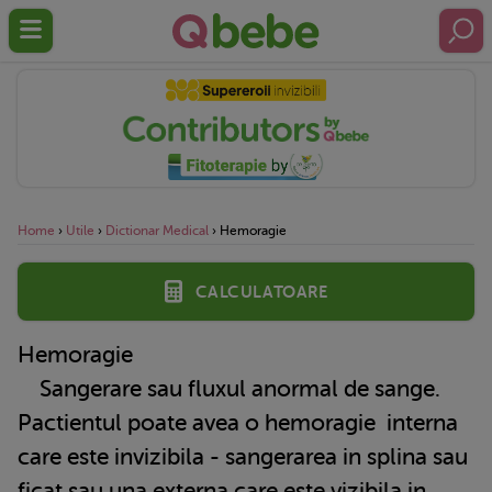
Home
›
Utile
›
Dictionar Medical
›
Hemoragie
Calculatoare
Hemoragie
Sangerare sau fluxul anormal de sange.
Pactientul poate avea o
hemoragie
interna
care este invizibila - sangerarea in splina sau
ficat sau una externa care este vizibila in