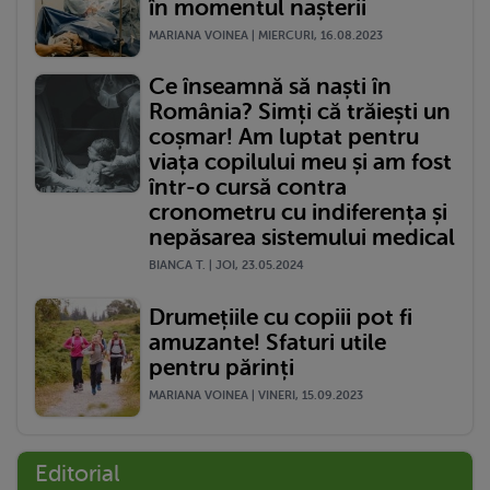
în momentul nașterii
MARIANA VOINEA | MIERCURI, 16.08.2023
Ce înseamnă să naști în
România? Simți că trăiești un
coșmar! Am luptat pentru
viața copilului meu și am fost
într-o cursă contra
cronometru cu indiferența și
nepăsarea sistemului medical
BIANCA T. | JOI, 23.05.2024
Drumețiile cu copiii pot fi
amuzante! Sfaturi utile
pentru părinți
MARIANA VOINEA | VINERI, 15.09.2023
Editorial