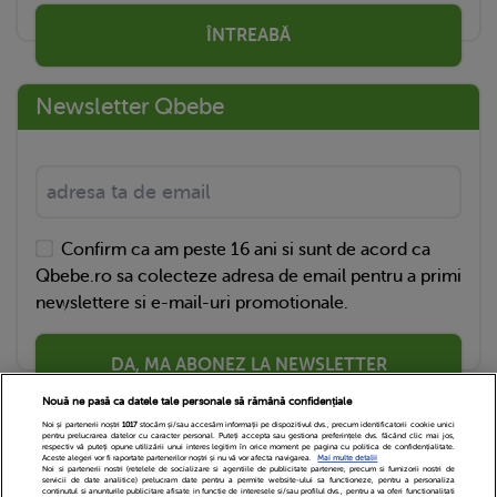
ÎNTREABĂ
Newsletter Qbebe
Confirm ca am peste 16 ani si sunt de acord ca
Qbebe.ro sa colecteze adresa de email pentru a primi
newslettere si e-mail-uri promotionale.
DA, MA ABONEZ LA NEWSLETTER
Nouă ne pasă ca datele tale personale să rămână confidențiale
Noi și partenerii noștri
1017
stocăm și/sau accesăm informații pe dispozitivul dvs., precum identificatorii cookie unici
pentru prelucrarea datelor cu caracter personal. Puteți accepta sau gestiona preferințele dvs. făcând clic mai jos,
respectiv vă puteți opune utilizării unui interes legitim în orice moment pe pagina cu politica de confidențialitate.
Aceste alegeri vor fi raportate partenerilor noștri și nu vă vor afecta navigarea.
Mai multe detalii
Noi si partenerii nostri (retelele de socializare si agentiile de publicitate partenere, precum si furnizorii nostri de
servicii de date analitice) prelucram date pentru a permite website-ului sa functioneze, pentru a personaliza
continutul si anunturile publicitare afisate in functie de interesele si/sau profilul dvs., pentru a va oferi functionalitati