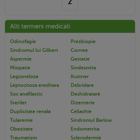
Z
Alti termeni medicali
Odinofagie
Prezbiopie
Sindromul lui Gilbert
Cornee
Aspermie
Gestatie
Miopatie
Sindesmita
Legioneloza
Kustner
Leptocitoza ereditara
Debridare
Soc anafilactic
Deshidratare
Sterilet
Dizenterie
Duplicitate renala
Celiachie
Tularemie
Sindromul Barlow
Obezitate
Endometrita
Traumatism
Sclerodermie