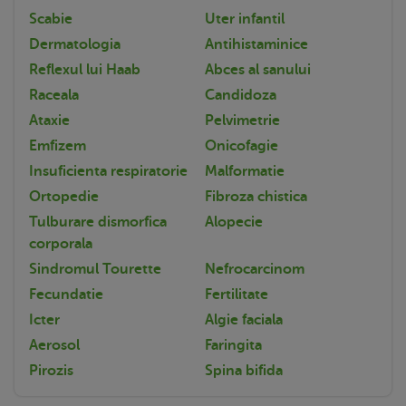
Scabie
Uter infantil
Dermatologia
Antihistaminice
Reflexul lui Haab
Abces al sanului
Raceala
Candidoza
Ataxie
Pelvimetrie
Emfizem
Onicofagie
Insuficienta respiratorie
Malformatie
Ortopedie
Fibroza chistica
Tulburare dismorfica
Alopecie
corporala
Sindromul Tourette
Nefrocarcinom
Fecundatie
Fertilitate
Icter
Algie faciala
Aerosol
Faringita
Pirozis
Spina bifida