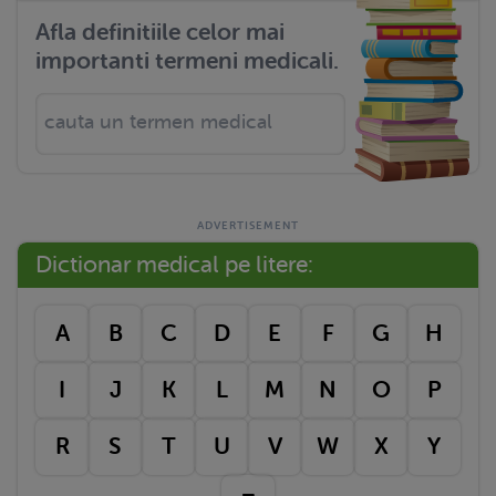
Afla definitiile celor mai
importanti termeni medicali.
Dictionar medical pe litere:
A
B
C
D
E
F
G
H
I
J
K
L
M
N
O
P
R
S
T
U
V
W
X
Y