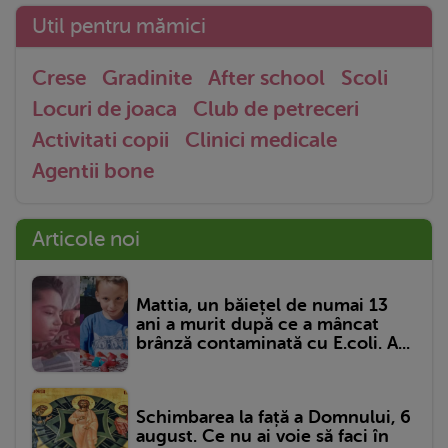
Util pentru mămici
Crese
Gradinite
After school
Scoli
Locuri de joaca
Club de petreceri
Activitati copii
Clinici medicale
Agentii bone
Articole noi
Mattia, un băiețel de numai 13
ani a murit după ce a mâncat
brânză contaminată cu E.coli. A...
Schimbarea la față a Domnului, 6
august. Ce nu ai voie să faci în