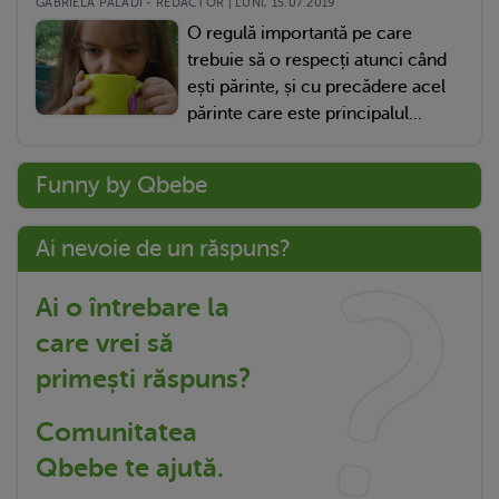
GABRIELA PALADI - REDACTOR | LUNI, 15.07.2019
O regulă importantă pe care
trebuie să o respecți atunci când
ești părinte, și cu precădere acel
părinte care este principalul...
Funny by Qbebe
Ai nevoie de un răspuns?
Ai o întrebare la
care vrei să
primești răspuns?
Comunitatea
Qbebe te ajută.