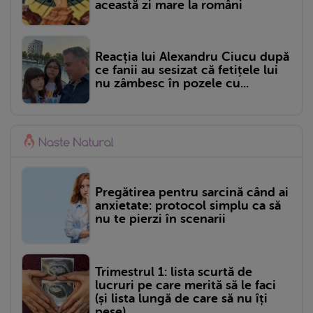
această zi mare la români
Reacția lui Alexandru Ciucu după
ce fanii au sesizat că fetițele lui
nu zâmbesc în pozele cu...
Pregătirea pentru sarcină când ai
anxietate: protocol simplu ca să
nu te pierzi în scenarii
Trimestrul 1: lista scurtă de
lucruri pe care merită să le faci
(și lista lungă de care să nu îți
pese)