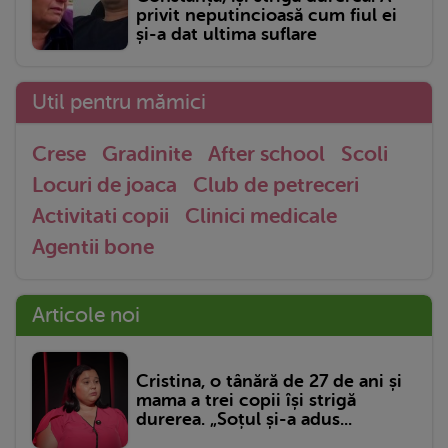
privit neputincioasă cum fiul ei
și-a dat ultima suflare
Util pentru mămici
Crese
Gradinite
After school
Scoli
Locuri de joaca
Club de petreceri
Activitati copii
Clinici medicale
Agentii bone
Articole noi
Cristina, o tânără de 27 de ani și
mama a trei copii își strigă
durerea. „Soțul și-a adus...