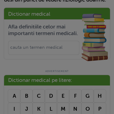
Dictionar medical
Afla definitiile celor mai
importanti termeni medicali.
Dictionar medical pe litere:
A
B
C
D
E
F
G
H
I
J
K
L
M
N
O
P