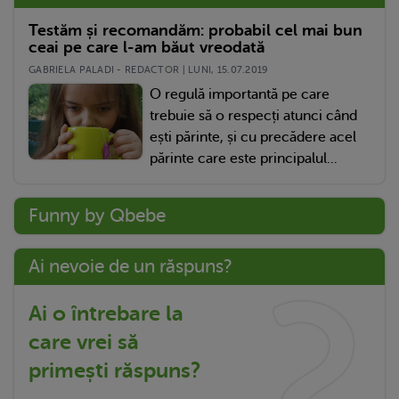
Testăm și recomandăm: probabil cel mai bun
ceai pe care l-am băut vreodată
GABRIELA PALADI - REDACTOR | LUNI, 15.07.2019
O regulă importantă pe care
trebuie să o respecți atunci când
ești părinte, și cu precădere acel
părinte care este principalul...
Funny by Qbebe
Ai nevoie de un răspuns?
Ai o întrebare la
care vrei să
primești răspuns?