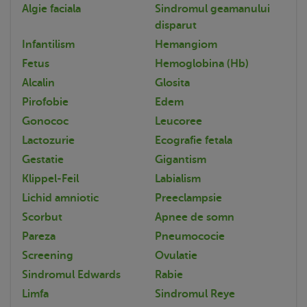
Algie faciala
Sindromul geamanului
disparut
Infantilism
Hemangiom
Fetus
Hemoglobina (Hb)
Alcalin
Glosita
Pirofobie
Edem
Gonococ
Leucoree
Lactozurie
Ecografie fetala
Gestatie
Gigantism
Klippel-Feil
Labialism
Lichid amniotic
Preeclampsie
Scorbut
Apnee de somn
Pareza
Pneumococie
Screening
Ovulatie
Sindromul Edwards
Rabie
Limfa
Sindromul Reye