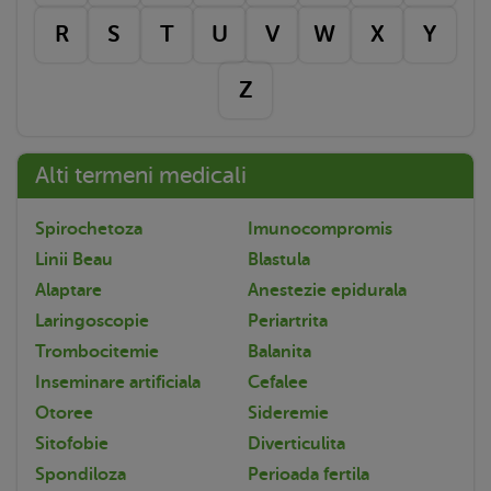
R
S
T
U
V
W
X
Y
Z
Alti termeni medicali
Spirochetoza
Imunocompromis
Linii Beau
Blastula
Alaptare
Anestezie epidurala
Laringoscopie
Periartrita
Trombocitemie
Balanita
Inseminare artificiala
Cefalee
Otoree
Sideremie
Sitofobie
Diverticulita
Spondiloza
Perioada fertila