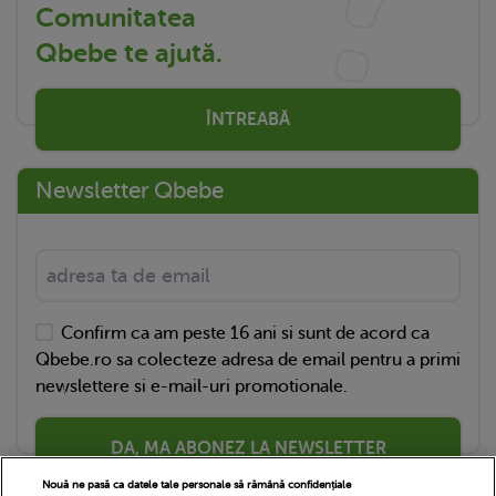
Comunitatea
Qbebe te ajută.
ÎNTREABĂ
Newsletter Qbebe
Confirm ca am peste 16 ani si sunt de acord ca
Qbebe.ro sa colecteze adresa de email pentru a primi
newslettere si e-mail-uri promotionale.
DA, MA ABONEZ LA NEWSLETTER
Nouă ne pasă ca datele tale personale să rămână confidențiale