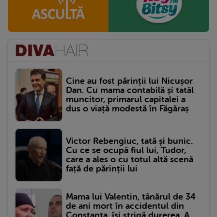
Cine au fost părinții lui Nicușor
Dan. Cu mama contabilă și tatăl
muncitor, primarul capitalei a
dus o viață modestă în Făgăraș
Victor Rebengiuc, tată și bunic.
Cu ce se ocupă fiul lui, Tudor,
care a ales o cu totul altă scenă
față de părinții lui
Mama lui Valentin, tânărul de 34
de ani mort în accidentul din
Constanța, își strigă durerea. A