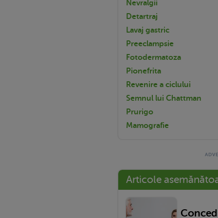
Nevralgii
Detartraj
Lavaj gastric
Preeclampsie
Fotodermatoza
Pionefrita
Revenire a ciclului
Semnul lui Chattman
Prurigo
Mamografie
Articole asemănăto
Concedi