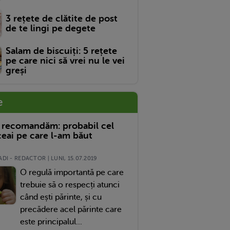
3 rețete de clătite de post
de te lingi pe degete
Salam de biscuiți: 5 rețete
pe care nici să vrei nu le vei
greși
e
 recomandăm: probabil cel
eai pe care l-am băut
DI - REDACTOR | LUNI, 15.07.2019
O regulă importantă pe care
trebuie să o respecți atunci
când ești părinte, și cu
precădere acel părinte care
este principalul...