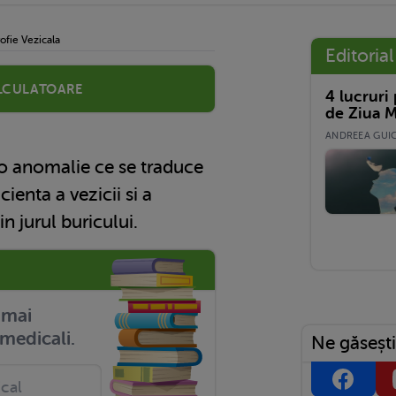
ofie Vezicala
Editorial
lculatoare
4 lucruri
de Ziua M
ANDREEA GUICĂ
 o anomalie ce se traduce
cienta a vezicii si a
n jurul buricului.
r mai
medicali.
Ne găsești