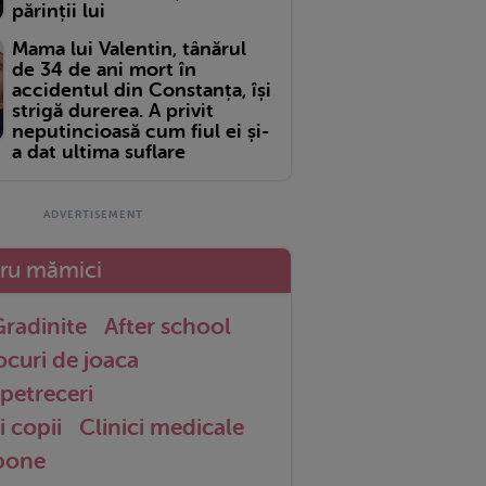
părinții lui
Mama lui Valentin, tânărul
de 34 de ani mort în
accidentul din Constanța, își
strigă durerea. A privit
neputincioasă cum fiul ei și-
a dat ultima suflare
tru mămici
radinite
After school
ocuri de joaca
petreceri
i copii
Clinici medicale
 bone