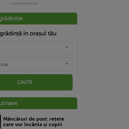
grădinițe
grădință în orașul tău
CAUTĂ
ulinare
Mâncăruri de post: rețete
care vor încânta și copiii