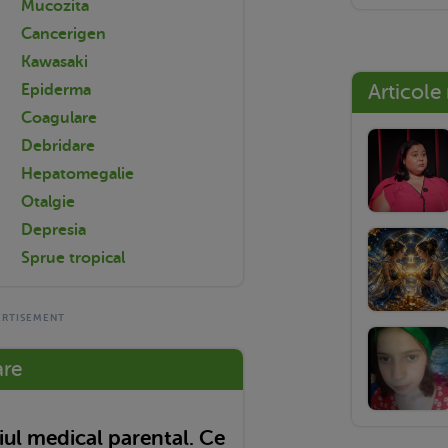
Mucozita
Cancerigen
Kawasaki
Articole
Epiderma
Coagulare
Debridare
Hepatomegalie
Otalgie
Depresia
Sprue tropical
are
ul medical parental. Ce