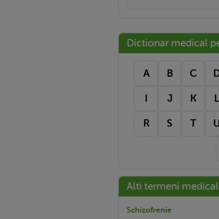
Dictionar medical pe 
A
B
C
I
J
K
R
S
T
Alti termeni medical
Schizofrenie