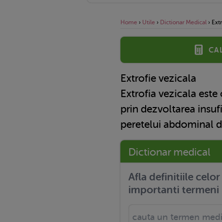
Home
›
Utile
›
Dictionar Medical
›
Extr
Ca
Extrofie vezicala
Extrofia vezicala este
prin dezvoltarea insufi
peretelui abdominal di
Dictionar medical
Afla definitiile celo
importanti termeni 