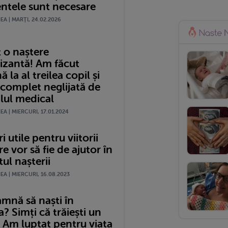
tele sunt necesare
A | MARŢI, 24.02.2026
 o naștere
izantă! Am făcut
 la al treilea copil și
 complet neglijată de
lul medical
A | MIERCURI, 17.01.2024
i utile pentru viitorii
re vor să fie de ajutor în
l nașterii
A | MIERCURI, 16.08.2023
amnă să naști în
 Simți că trăiești un
 Am luptat pentru viața