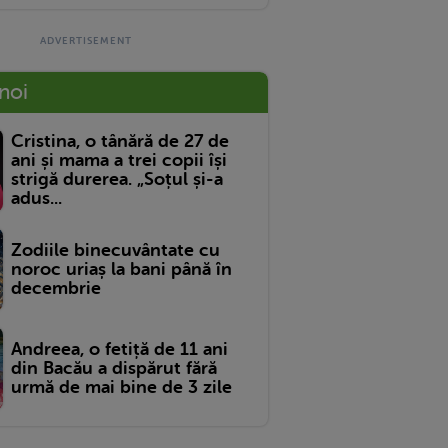
 noi
Cristina, o tânără de 27 de
ani și mama a trei copii își
strigă durerea. „Soțul și-a
adus...
Zodiile binecuvântate cu
noroc uriaș la bani până în
decembrie
Andreea, o fetiță de 11 ani
din Bacău a dispărut fără
urmă de mai bine de 3 zile