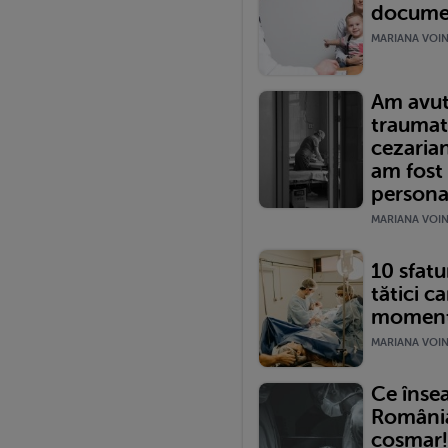
documen
MARIANA VOINE
Am avut
traumat
cezariană
am fost
persona
MARIANA VOINE
10 sfatur
tătici ca
momentu
MARIANA VOINE
Ce înse
România?
coșmar!