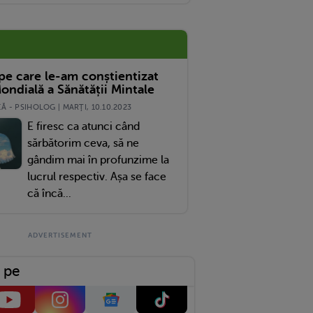
 pe care le-am conștientizat
ondială a Sănătății Mintale
 - PSIHOLOG | MARŢI, 10.10.2023
E firesc ca atunci când
sărbătorim ceva, să ne
gândim mai în profunzime la
lucrul respectiv. Așa se face
că încă...
 pe