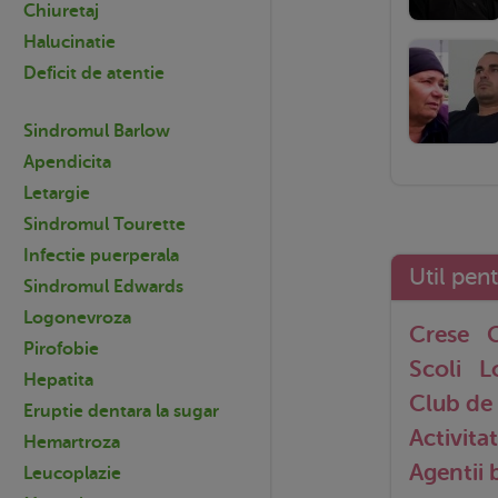
Chiuretaj
Halucinatie
Deficit de atentie
Sindromul Barlow
Apendicita
Letargie
Sindromul Tourette
Infectie puerperala
Util pen
Sindromul Edwards
Logonevroza
Crese
G
Pirofobie
Scoli
L
Hepatita
Club de 
Eruptie dentara la sugar
Activitat
Hemartroza
Agentii
Leucoplazie