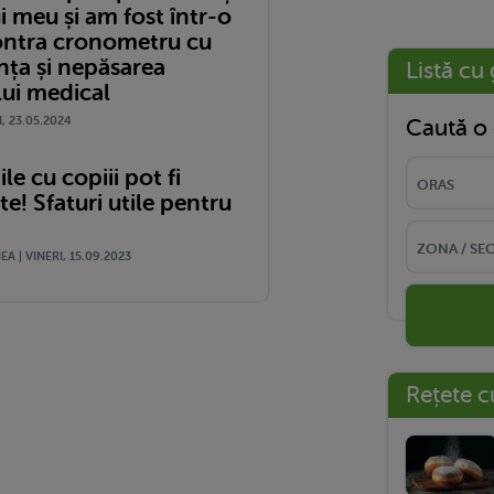
i meu și am fost într-o
ontra cronometru cu
nța și nepăsarea
Listă cu 
lui medical
I, 23.05.2024
Caută o 
le cu copiii pot fi
! Sfaturi utile pentru
A | VINERI, 15.09.2023
Rețete c