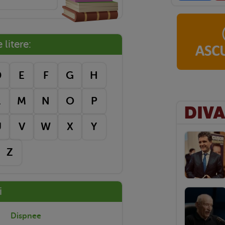
litere:
D
E
F
G
H
L
M
N
O
P
U
V
W
X
Y
Z
i
Dispnee