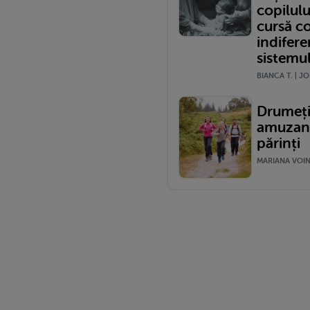
copilulu
cursă c
indifere
sistemu
BIANCA T. | JO
Drumeții
amuzante
părinți
MARIANA VOINE