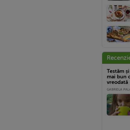
Recenzi
Testăm și
mai bun c
vreodată
GABRIELA PALA