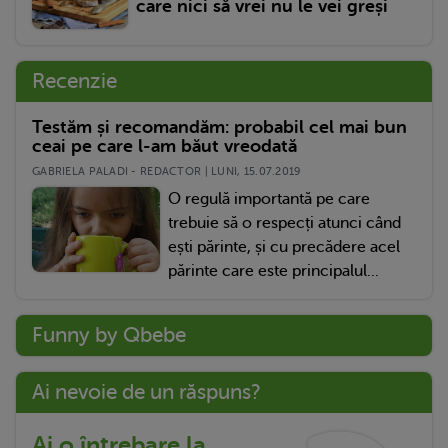
care nici să vrei nu le vei greși
Recenzie
Testăm și recomandăm: probabil cel mai bun
ceai pe care l-am băut vreodată
GABRIELA PALADI - REDACTOR | LUNI, 15.07.2019
O regulă importantă pe care
trebuie să o respecți atunci când
ești părinte, și cu precădere acel
părinte care este principalul...
Funny by Qbebe
Ai nevoie de un răspuns?
Ai o întrebare la