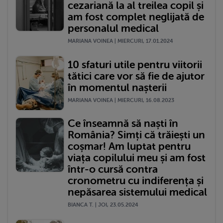
cezariană la al treilea copil și
am fost complet neglijată de
personalul medical
MARIANA VOINEA | MIERCURI, 17.01.2024
10 sfaturi utile pentru viitorii
tătici care vor să fie de ajutor
în momentul nașterii
MARIANA VOINEA | MIERCURI, 16.08.2023
Ce înseamnă să naști în
România? Simți că trăiești un
coșmar! Am luptat pentru
viața copilului meu și am fost
într-o cursă contra
cronometru cu indiferența și
nepăsarea sistemului medical
BIANCA T. | JOI, 23.05.2024