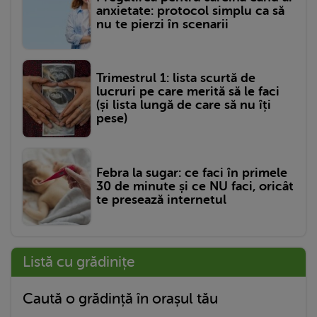
anxietate: protocol simplu ca să
nu te pierzi în scenarii
Trimestrul 1: lista scurtă de
lucruri pe care merită să le faci
(și lista lungă de care să nu îți
pese)
Febra la sugar: ce faci în primele
30 de minute și ce NU faci, oricât
te presează internetul
Listă cu grădinițe
Caută o grădință în orașul tău