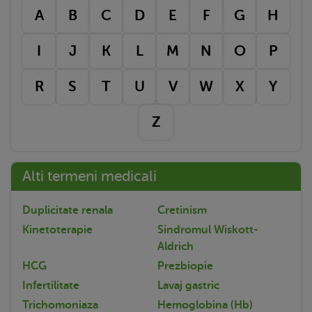
A
B
C
D
E
F
G
H
I
J
K
L
M
N
O
P
R
S
T
U
V
W
X
Y
Z
Alti termeni medicali
Duplicitate renala
Cretinism
Kinetoterapie
Sindromul Wiskott-
Aldrich
HCG
Prezbiopie
Infertilitate
Lavaj gastric
Trichomoniaza
Hemoglobina (Hb)