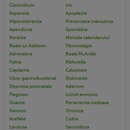
Clostridium
Iris
Aspermie
Apoplexie
Hipersideremia
Prezentatie transversa
Apendicita
Spondilita
Keratita
Metoda calendarului
Boala lui Addison
Fibromialgie
Adrenalina
Boala McArdle
Febra
Klebsiella
Capilarita
Calozitate
Ulcer gastroduodenal
Diskinezie
Depresia postnatala
Adenom
Flegmon
Lichid amniotic
Ovarita
Periarterita nodoasa
Xantom
Onicoza
Acefalie
Colita
Lordoza
Sarcoidoza