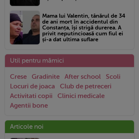
Mama lui Valentin, tânărul de 34
de ani mort în accidentul din
Constanța, își strigă durerea. A
privit neputincioasă cum fiul ei
și-a dat ultima suflare
Util pentru mămici
Crese
Gradinite
After school
Scoli
Locuri de joaca
Club de petreceri
Activitati copii
Clinici medicale
Agentii bone
Articole noi