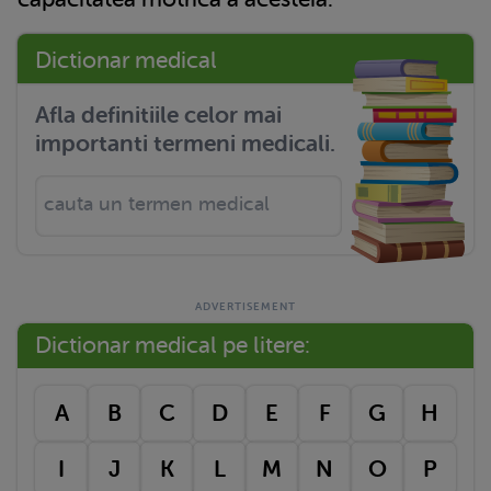
Dictionar medical
Afla definitiile celor mai
importanti termeni medicali.
Dictionar medical pe litere:
A
B
C
D
E
F
G
H
I
J
K
L
M
N
O
P