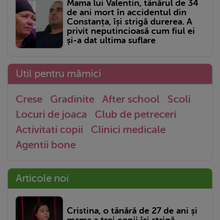
Mama lui Valentin, tânărul de 34
de ani mort în accidentul din
Constanța, își strigă durerea. A
privit neputincioasă cum fiul ei
și-a dat ultima suflare
Util pentru mămici
Crese
Gradinite
After school
Scoli
Locuri de joaca
Club de petreceri
Activitati copii
Clinici medicale
Agentii bone
Articole noi
Cristina, o tânără de 27 de ani și
mama a trei copii își strigă