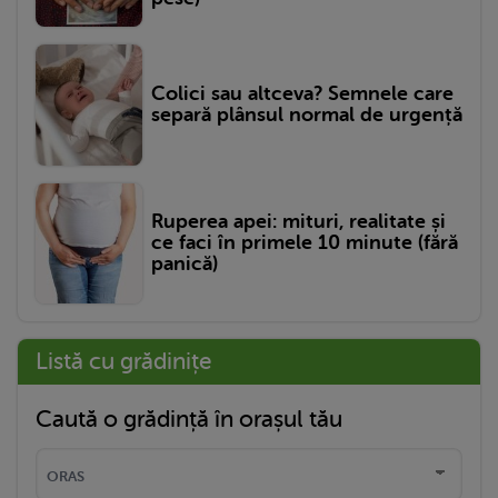
Colici sau altceva? Semnele care
separă plânsul normal de urgență
Ruperea apei: mituri, realitate și
ce faci în primele 10 minute (fără
panică)
Listă cu grădinițe
Caută o grădință în orașul tău