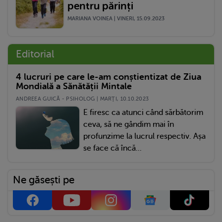
pentru părinți
MARIANA VOINEA | VINERI, 15.09.2023
Editorial
4 lucruri pe care le-am conștientizat de Ziua
Mondială a Sănătății Mintale
ANDREEA GUICĂ - PSIHOLOG | MARŢI, 10.10.2023
E firesc ca atunci când sărbătorim
ceva, să ne gândim mai în
profunzime la lucrul respectiv. Așa
se face că încă...
Ne găsești pe