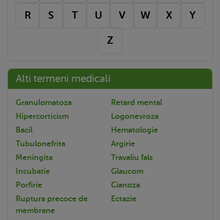
R
S
T
U
V
W
X
Y
Z
Alti termeni medicali
Granulomatoza
Retard mental
Hipercorticism
Logonevroza
Bacil
Hematologie
Tubulonefrita
Argirie
Meningita
Travaliu fals
Incubatie
Glaucom
Porfirie
Cianoza
Ruptura precoce de
Ectazie
membrane