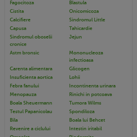
Fagocitoza
Blastula
Cistita
Onicomicoza
Calcifiere
Sindromul Little
Capusa
Tahicardie
Sindromul oboselii
Jejun
cronice
Astm bronsic
Mononucleoza
infectioasa
Carenta alimentara
Glicogen
Insuficienta aortica
Lohii
Febra fanului
Incontinenta urinara
Menopauza
Rinichi in potcoava
Boala Sheuermann
Tumora Wilms
Testul Papanicolau
Spondiloza
Bila
Boala lui Behcet
Revenire a ciclului
Intestin iritabil