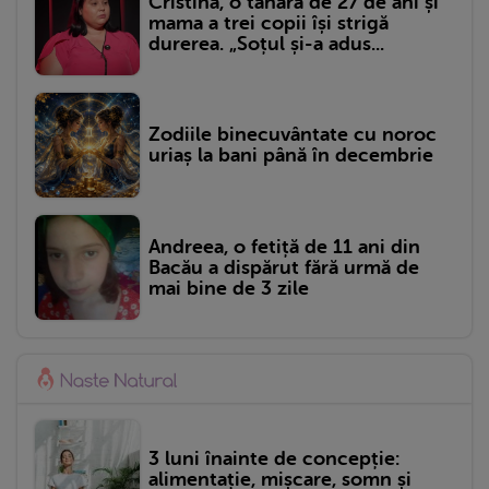
Cristina, o tânără de 27 de ani și
mama a trei copii își strigă
durerea. „Soțul și-a adus...
Zodiile binecuvântate cu noroc
uriaș la bani până în decembrie
Andreea, o fetiță de 11 ani din
Bacău a dispărut fără urmă de
mai bine de 3 zile
3 luni înainte de concepție:
alimentație, mișcare, somn și