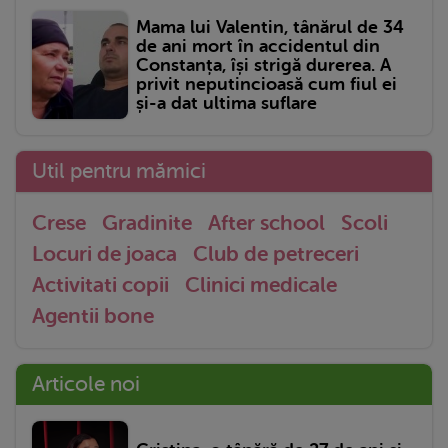
Mama lui Valentin, tânărul de 34
de ani mort în accidentul din
Constanța, își strigă durerea. A
privit neputincioasă cum fiul ei
și-a dat ultima suflare
Util pentru mămici
Crese
Gradinite
After school
Scoli
Locuri de joaca
Club de petreceri
Activitati copii
Clinici medicale
Agentii bone
Articole noi