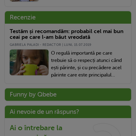
Recenzie
Testăm și recomandăm: probabil cel mai bun
ceai pe care l-am băut vreodată
GABRIELA PALADI - REDACTOR | LUNI, 15.07.2019
O regulă importantă pe care
trebuie să o respecți atunci când
ești părinte, și cu precădere acel
părinte care este principalul...
Funny by Qbebe
Ai nevoie de un răspuns?
Ai o întrebare la