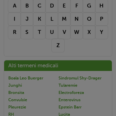
A
B
C
D
E
F
G
H
I
J
K
L
M
N
O
P
R
S
T
U
V
W
X
Y
Z
Alti termeni medicali
Boala Leo Buerger
Sindromul Shy-Drager
Junghi
Tularemie
Bronsita
Electroforeza
Convulsie
Enterovirus
Pleurezie
Epstein Barr
RH
Lucita