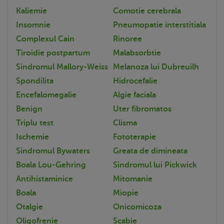
Kaliemie
Comotie cerebrala
Insomnie
Pneumopatie interstitiala
Complexul Cain
Rinoree
Tiroidie postpartum
Malabsorbtie
Sindromul Mallory-Weiss
Melanoza lui Dubreuilh
Spondilita
Hidrocefalie
Encefalomegalie
Algie faciala
Benign
Uter fibromatos
Triplu test
Clisma
Ischemie
Fototerapie
Sindromul Bywaters
Greata de dimineata
Boala Lou-Gehring
Sindromul lui Pickwick
Antihistaminice
Mitomanie
Boala
Miopie
Otalgie
Onicomicoza
Oligofrenie
Scabie