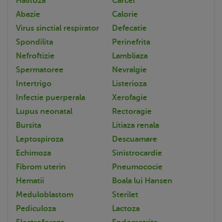
Halitoza
Carcel
Abazie
Calorie
Virus sinctial respirator
Defecatie
Spondilita
Perinefrita
Nefroftizie
Lambliaza
Spermatoree
Nevralgie
Intertrigo
Listerioza
Infectie puerperala
Xerofagie
Lupus neonatal
Rectoragie
Bursita
Litiaza renala
Leptospiroza
Descuamare
Echimoza
Sinistrocardie
Fibrom uterin
Pneumococie
Hematii
Boala lui Hansen
Meduloblastom
Sterilet
Pediculoza
Lactoza