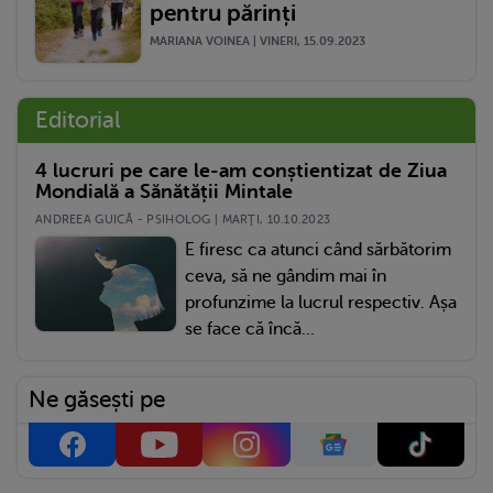
pentru părinți
MARIANA VOINEA | VINERI, 15.09.2023
Editorial
4 lucruri pe care le-am conștientizat de Ziua
Mondială a Sănătății Mintale
ANDREEA GUICĂ - PSIHOLOG | MARŢI, 10.10.2023
E firesc ca atunci când sărbătorim
ceva, să ne gândim mai în
profunzime la lucrul respectiv. Așa
se face că încă...
Ne găsești pe