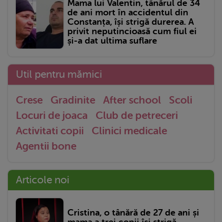
Mama lui Valentin, tânărul de 34
de ani mort în accidentul din
Constanța, își strigă durerea. A
privit neputincioasă cum fiul ei
și-a dat ultima suflare
Util pentru mămici
Crese
Gradinite
After school
Scoli
Locuri de joaca
Club de petreceri
Activitati copii
Clinici medicale
Agentii bone
Articole noi
Cristina, o tânără de 27 de ani și
mama a trei copii își strigă