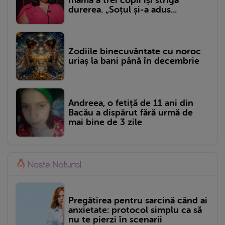
durerea. „Soțul și-a adus...
Zodiile binecuvântate cu noroc
uriaș la bani până în decembrie
Andreea, o fetiță de 11 ani din
Bacău a dispărut fără urmă de
mai bine de 3 zile
Pregătirea pentru sarcină când ai
anxietate: protocol simplu ca să
nu te pierzi în scenarii