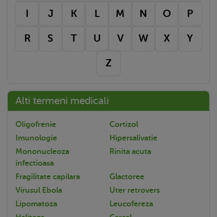
I
J
K
L
M
N
O
P
R
S
T
U
V
W
X
Y
Z
Alti termeni medicali
Oligofrenie
Cortizol
Imunologie
Hipersalivatie
Mononucleoza
Rinita acuta
infectioasa
Fragilitate capilara
Glactoree
Virusul Ebola
Uter retrovers
Lipomatoza
Leucofereza