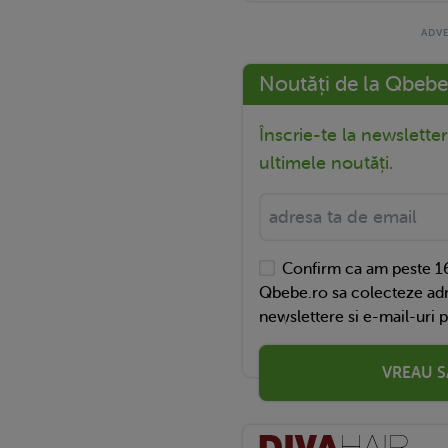
Noutăți de la Qbebe
Înscrie-te la newslette
ultimele noutăți.
Confirm ca am peste 16
Qbebe.ro sa colecteze adr
newslettere si e-mail-uri 
VREAU S