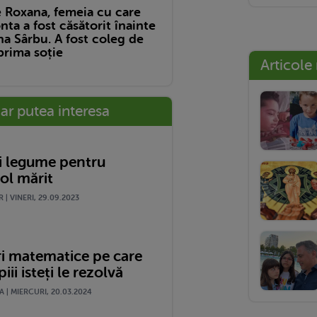
e Roxana, femeia cu care
nta a fost căsătorit înainte
a Sârbu. A fost coleg de
prima soție
Articole
-ar putea interesa
și legume pentru
ol mărit
 | VINERI, 29.09.2023
ri matematice pe care
iii isteți le rezolvă
| MIERCURI, 20.03.2024