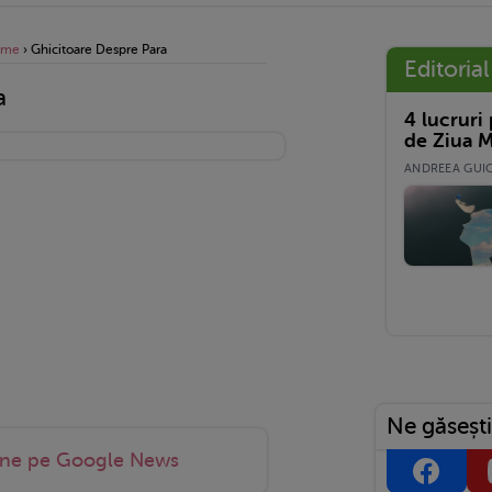
gume
›
Ghicitoare Despre Para
Editorial
a
4 lucruri
de Ziua M
ANDREEA GUICĂ
Ne găsești
-ne pe Google News