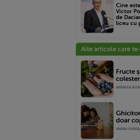
Cine est
Victor Po
de Dacian
liceu cu 
Alte articole care te
Fructe 
colester
ANDREEA BITAR
Ghicito
doar cop
ANDRA PURDEA 