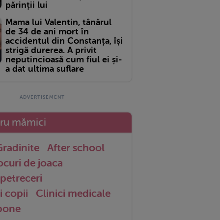
părinții lui
Mama lui Valentin, tânărul
de 34 de ani mort în
accidentul din Constanța, își
strigă durerea. A privit
neputincioasă cum fiul ei și-
a dat ultima suflare
tru mămici
radinite
After school
ocuri de joaca
petreceri
i copii
Clinici medicale
 bone