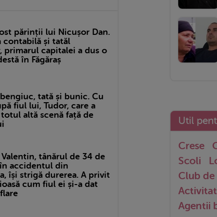
ost părinții lui Nicușor Dan.
ontabilă și tatăl
 primarul capitalei a dus o
estă în Făgăraș
bengiuc, tată și bunic. Cu
pă fiul lui, Tudor, care a
 totul altă scenă față de
Util pen
ui
Crese
G
Valentin, tânărul de 34 de
Scoli
L
în accidentul din
Club de 
, își strigă durerea. A privit
oasă cum fiul ei și-a dat
Activitat
flare
Agentii