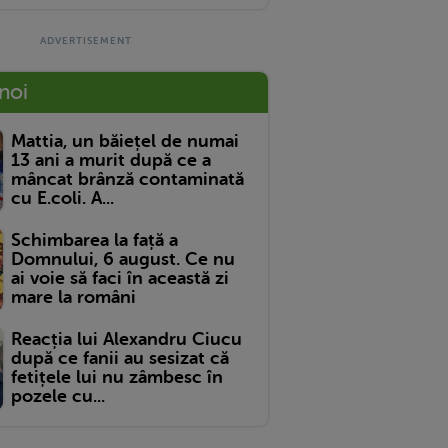
 noi
Mattia, un băiețel de numai
13 ani a murit după ce a
mâncat brânză contaminată
cu E.coli. A...
Schimbarea la față a
Domnului, 6 august. Ce nu
ai voie să faci în această zi
mare la români
Reacția lui Alexandru Ciucu
după ce fanii au sesizat că
fetițele lui nu zâmbesc în
pozele cu...