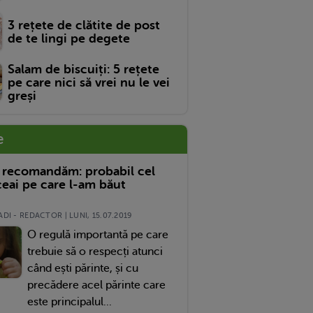
3 rețete de clătite de post
de te lingi pe degete
Salam de biscuiți: 5 rețete
pe care nici să vrei nu le vei
greși
e
 recomandăm: probabil cel
eai pe care l-am băut
DI - REDACTOR | LUNI, 15.07.2019
O regulă importantă pe care
trebuie să o respecți atunci
când ești părinte, și cu
precădere acel părinte care
este principalul...