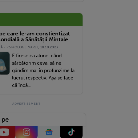
 pe care le-am conștientizat
ondială a Sănătății Mintale
 - PSIHOLOG | MARŢI, 10.10.2023
E firesc ca atunci când
sărbătorim ceva, să ne
gândim mai în profunzime la
lucrul respectiv. Așa se face
că încă...
 pe