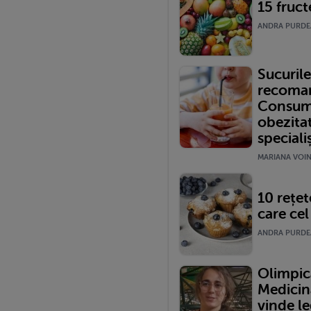
15 fruct
ANDRA PURDEA 
Sucuril
recoman
Consuma
obezita
speciali
MARIANA VOINE
10 rețet
care cel
ANDRA PURDEA 
Olimpică
Medicin
vinde le