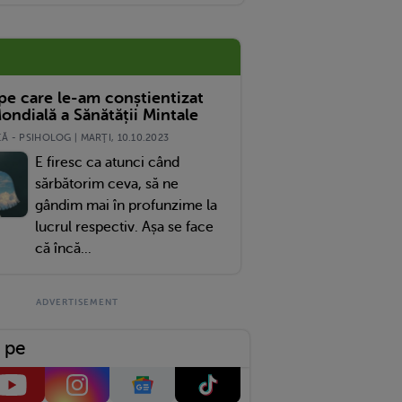
 pe care le-am conștientizat
ondială a Sănătății Mintale
 - PSIHOLOG | MARŢI, 10.10.2023
E firesc ca atunci când
sărbătorim ceva, să ne
gândim mai în profunzime la
lucrul respectiv. Așa se face
că încă...
 pe