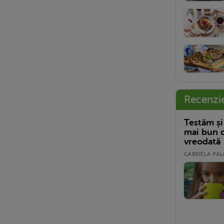
Recenzi
Testăm și
mai bun c
vreodată
GABRIELA PALA