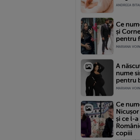
ANDREEA BITAR
Ce nume 
și Corne
pentru f
MARIANA VOINE
A născut
nume si
pentru b
MARIANA VOINE
Ce nume 
Nicușor
și ce l-
României
copiii