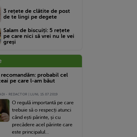
3 rețete de clătite de post
de te lingi pe degete
Salam de biscuiți: 5 rețete
pe care nici să vrei nu le vei
greși
e
 recomandăm: probabil cel
eai pe care l-am băut
DI - REDACTOR | LUNI, 15.07.2019
O regulă importantă pe care
trebuie să o respecți atunci
când ești părinte, și cu
precădere acel părinte care
este principalul...