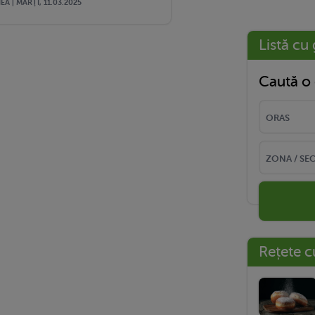
A | MARŢI, 11.03.2025
Listă cu 
Caută o 
Rețete c