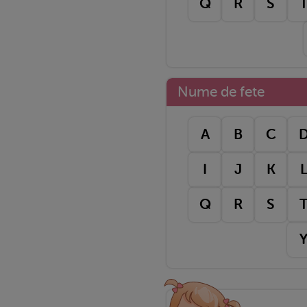
Q
R
S
Nume de fete
A
B
C
I
J
K
Q
R
S