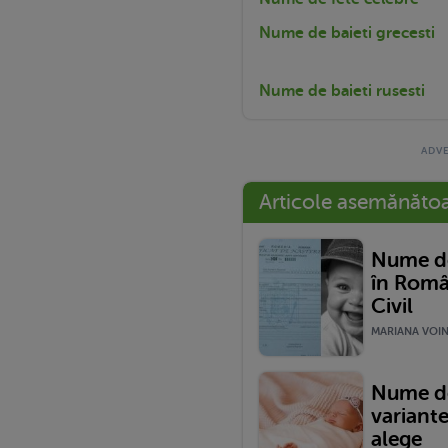
Nume de baieti grecesti
Nume de baieti rusesti
Articole asemănăto
Nume de
în Româ
Civil
MARIANA VOINE
Nume de
variante
alege