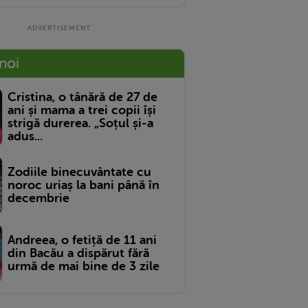
 noi
Cristina, o tânără de 27 de
ani și mama a trei copii își
strigă durerea. „Soțul și-a
adus...
Zodiile binecuvântate cu
noroc uriaș la bani până în
decembrie
Andreea, o fetiță de 11 ani
din Bacău a dispărut fără
urmă de mai bine de 3 zile