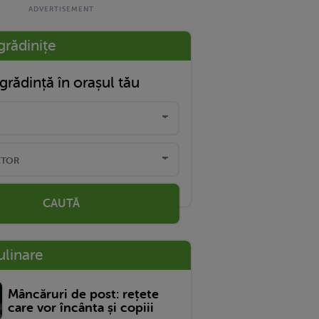
grădinițe
grădință în orașul tău
CAUTĂ
ulinare
Mâncăruri de post: rețete
care vor încânta și copiii