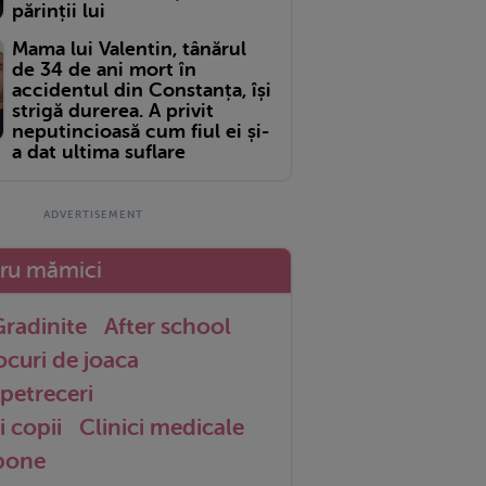
părinții lui
Mama lui Valentin, tânărul
de 34 de ani mort în
accidentul din Constanța, își
strigă durerea. A privit
neputincioasă cum fiul ei și-
a dat ultima suflare
tru mămici
radinite
After school
ocuri de joaca
petreceri
i copii
Clinici medicale
 bone