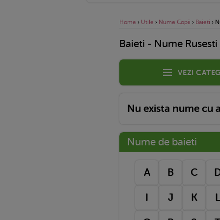
Home
›
Utile
›
Nume Copii
›
Baieti
›
N
Baieti - Nume Rusesti
Vezi categ
Nu exista nume cu ac
Nume de baieti
A
B
C
I
J
K