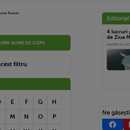
ume Rusesti
Editorial
4 lucruri
de Ziua M
orii nume de copii
ANDREEA GUICĂ
est filtru.
D
E
F
G
H
Ne găsești
L
M
N
O
P