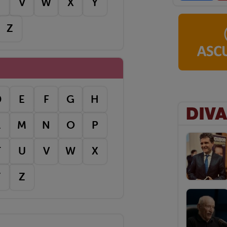
T
V
W
X
Y
Z
D
E
F
G
H
L
M
N
O
P
T
U
V
W
X
Y
Z