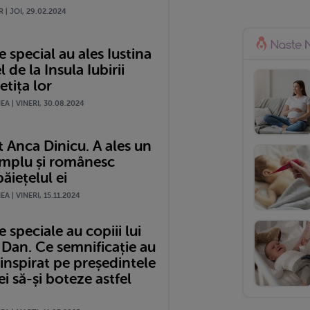
 | JOI, 29.02.2024
special au ales Iustina
l de la Insula Iubirii
etița lor
A | VINERI, 30.08.2024
 Anca Dinicu. A ales un
mplu și românesc
ăiețelul ei
A | VINERI, 15.11.2024
speciale au copiii lui
 Dan. Ce semnificație au
a inspirat pe președintele
 să-și boteze astfel