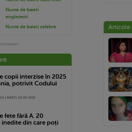
Nume de baieti
englezesti
Articole
Nume de baieti celebre
are
 copii interzise în 2025
nia, potrivit Codului
A | MARŢI, 02.09.2025
 fete fără A. 20
 inedite din care poți