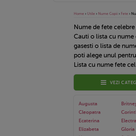
Home
›
Utile
›
Nume Copii
›
Fete
›
Nu
Nume de fete celebre
Cauti o lista cu nume 
gasesti o lista de num
poti alege unul pentru 
Lista cu nume fete ce
Vezi categ
Augusta
Britne
Cleopatra
Corint
Ecaterina
Electr
Elizabeta
Gloria