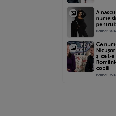
A născut
nume si
pentru b
MARIANA VOINE
Ce nume 
Nicușor
și ce l-
României
copiii
MARIANA VOINE