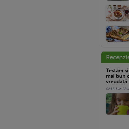
Recenzi
Testăm și
mai bun c
vreodată
GABRIELA PALA