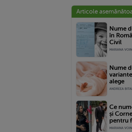
Articole asemănăto
Nume de
în Româ
Civil
MARIANA VOINE
Nume de
variante
alege
ANDREEA BITAR
Ce nume 
și Corne
pentru f
MARIANA VOINE