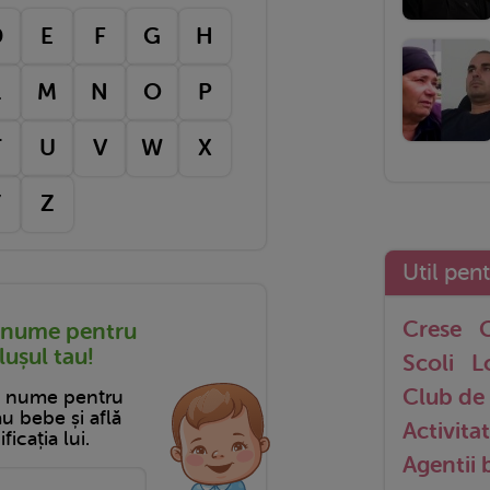
D
E
F
G
H
L
M
N
O
P
T
U
V
W
X
Y
Z
Util pen
Crese
G
 nume pentru
ușul tau!
Scoli
L
Club de 
n nume pentru
tău bebe și află
Activitat
ficația lui.
Agentii