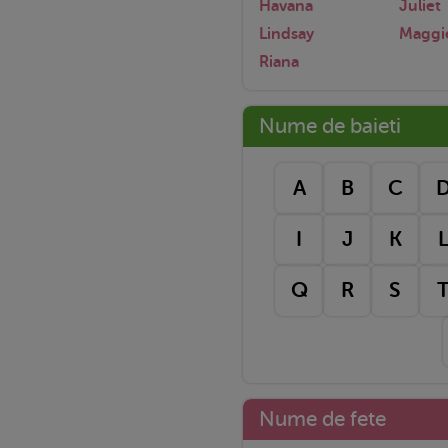
Havana
Juliet
Lindsay
Maggi
Riana
Nume de baieti
A
B
C
I
J
K
Q
R
S
Nume de fete