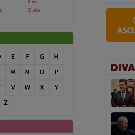
Kim
e
Olivia
D
E
F
G
H
L
M
N
O
P
T
V
W
X
Y
Z