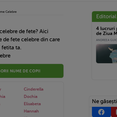
me Celebre
Editorial
4 lucruri
celebre de fete? Aici
de Ziua M
e de fete celebre din care
ANDREEA GUICĂ
fetita ta.
lebre
orii nume de copii
y
Cinderella
hia
Dochia
Ne găsești
a
Elisabeta
Hannah