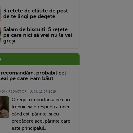
3 rețete de clătite de post
de te lingi pe degete
Salam de biscuiți: 5 rețete
pe care nici să vrei nu le vei
greși
e
 recomandăm: probabil cel
eai pe care l-am băut
DI - REDACTOR | LUNI, 15.07.2019
O regulă importantă pe care
trebuie să o respecți atunci
când ești părinte, și cu
precădere acel părinte care
este principalul...