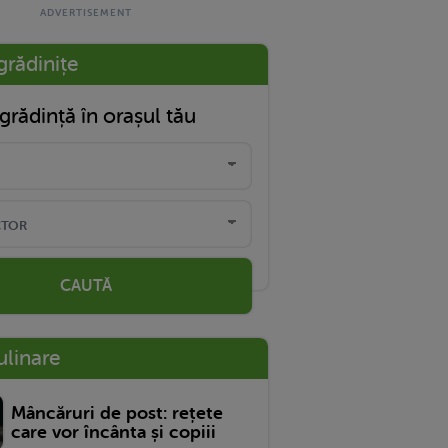
grădinițe
grădință în orașul tău
CAUTĂ
ulinare
Mâncăruri de post: rețete
care vor încânta și copiii