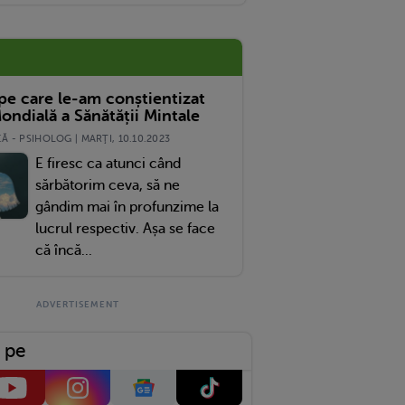
 pe care le-am conștientizat
ondială a Sănătății Mintale
 - PSIHOLOG | MARŢI, 10.10.2023
E firesc ca atunci când
sărbătorim ceva, să ne
gândim mai în profunzime la
lucrul respectiv. Așa se face
că încă...
 pe