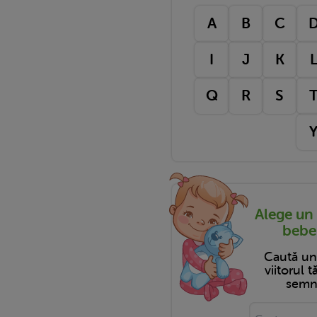
A
B
C
I
J
K
Q
R
S
Alege un
bebel
Caută u
viitorul 
semni