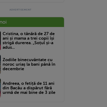
 noi
Cristina, o tânără de 27 de
ani și mama a trei copii își
strigă durerea. „Soțul și-a
adus...
Zodiile binecuvântate cu
noroc uriaș la bani până în
decembrie
Andreea, o fetiță de 11 ani
din Bacău a dispărut fără
urmă de mai bine de 3 zile