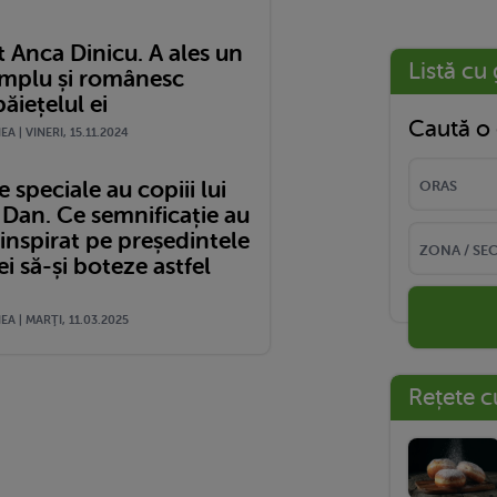
 Anca Dinicu. A ales un
Listă cu 
mplu și românesc
ăiețelul ei
Caută o 
A | VINERI, 15.11.2024
speciale au copiii lui
 Dan. Ce semnificație au
a inspirat pe președintele
 să-și boteze astfel
A | MARŢI, 11.03.2025
Rețete c