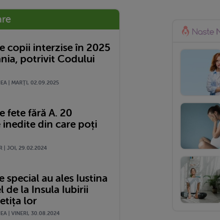
are
 copii interzise în 2025
nia, potrivit Codului
A | MARŢI, 02.09.2025
 fete fără A. 20
 inedite din care poți
 | JOI, 29.02.2024
special au ales Iustina
l de la Insula Iubirii
etița lor
A | VINERI, 30.08.2024