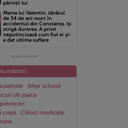
părinții lui
Mama lui Valentin, tânărul
de 34 de ani mort în
accidentul din Constanța, își
strigă durerea. A privit
neputincioasă cum fiul ei și-
a dat ultima suflare
tru mămici
radinite
After school
ocuri de joaca
petreceri
i copii
Clinici medicale
 bone