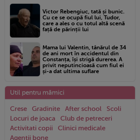
Victor Rebengiuc, tată și bunic.
Cu ce se ocupă fiul lui, Tudor,
care a ales o cu totul altă scenă
față de părinții lui
Mama lui Valentin, tânărul de 34
de ani mort în accidentul din
Constanța, își strigă durerea. A
privit neputincioasă cum fiul ei
și-a dat ultima suflare
Util pentru mămici
Crese
Gradinite
After school
Scoli
Locuri de joaca
Club de petreceri
Activitati copii
Clinici medicale
Agentii bone