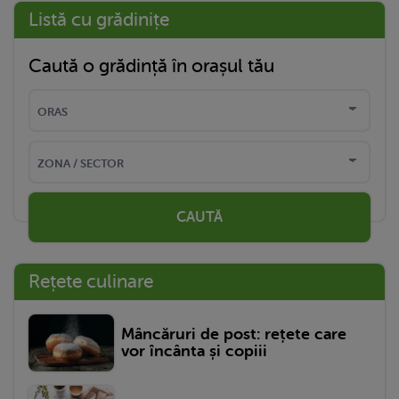
Listă cu grădinițe
Caută o grădință în orașul tău
CAUTĂ
Rețete culinare
Mâncăruri de post: rețete care
vor încânta și copiii