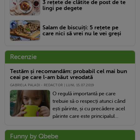
3 rețete de clătite de post de te
lingi pe degete
Salam de biscuiți: 5 rețete pe
care nici să vrei nu le vei greși
Recenzie
Testăm și recomandăm: probabil cel mai bun
ceai pe care l-am băut vreodată
GABRIELA PALADI - REDACTOR | LUNI, 15.07.2019
O regulă importantă pe care
trebuie să o respecți atunci când
ești părinte, și cu precădere acel
părinte care este principalul...
Funny by Qbebe