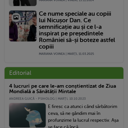
MARIANA VOINEA | VINERI, 15.11.2024
Ce nume speciale au copiii
lui Nicușor Dan. Ce
semnificație au și ce l-a
inspirat pe președintele
României să-și boteze astfel
copiii
MARIANA VOINEA | MARŢI, 11.03.2025
Editorial
4 lucruri pe care le-am conștientizat de Ziua
Mondială a Sănătății Mintale
ANDREEA GUICĂ - PSIHOLOG | MARŢI, 10.10.2023
E firesc ca atunci când sărbătorim
ceva, să ne gândim mai în
profunzime la lucrul respectiv. Așa
se face că încă...