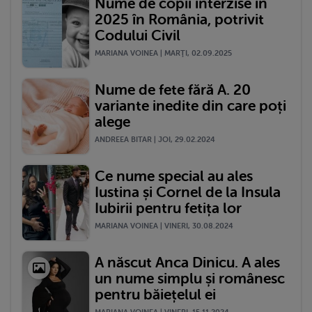
Nume de copii interzise în
2025 în România, potrivit
Codului Civil
MARIANA VOINEA | MARŢI, 02.09.2025
Nume de fete fără A. 20
variante inedite din care poți
alege
ANDREEA BITAR | JOI, 29.02.2024
Ce nume special au ales
Iustina și Cornel de la Insula
Iubirii pentru fetița lor
MARIANA VOINEA | VINERI, 30.08.2024
A născut Anca Dinicu. A ales
un nume simplu și românesc
pentru băiețelul ei