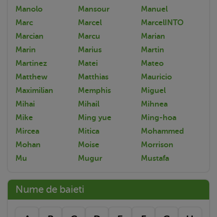
Manolo
Mansour
Manuel
Marc
Marcel
MarcelINTO
Marcian
Marcu
Marian
Marin
Marius
Martin
Martinez
Matei
Mateo
Matthew
Matthias
Mauricio
Maximilian
Memphis
Miguel
Mihai
Mihail
Mihnea
Mike
Ming yue
Ming-hoa
Mircea
Mitica
Mohammed
Mohan
Moise
Morrison
Mu
Mugur
Mustafa
Nume de baieti