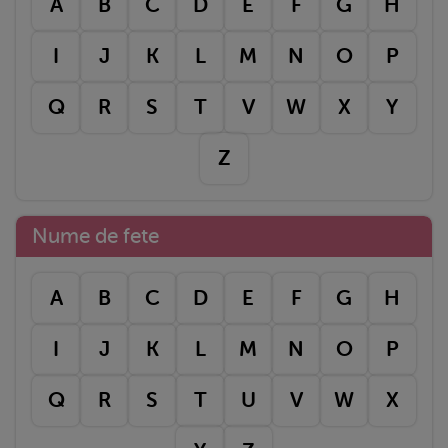
A
B
C
D
E
F
G
H
I
J
K
L
M
N
O
P
Q
R
S
T
V
W
X
Y
Z
Nume de fete
A
B
C
D
E
F
G
H
I
J
K
L
M
N
O
P
Q
R
S
T
U
V
W
X