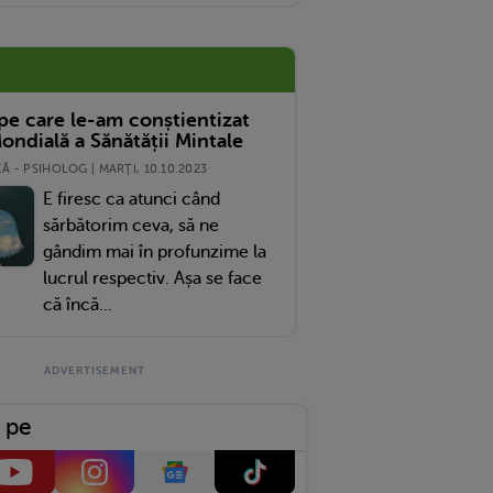
 pe care le-am conștientizat
ondială a Sănătății Mintale
 - PSIHOLOG | MARŢI, 10.10.2023
E firesc ca atunci când
sărbătorim ceva, să ne
gândim mai în profunzime la
lucrul respectiv. Așa se face
că încă...
 pe