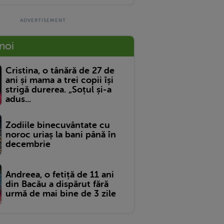
 noi
Cristina, o tânără de 27 de
ani și mama a trei copii își
strigă durerea. „Soțul și-a
adus...
Zodiile binecuvântate cu
noroc uriaș la bani până în
decembrie
Andreea, o fetiță de 11 ani
din Bacău a dispărut fără
urmă de mai bine de 3 zile