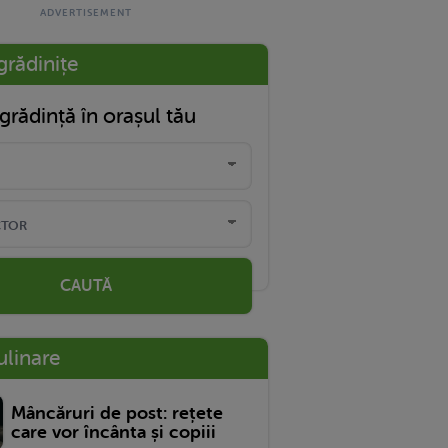
grădinițe
grădință în orașul tău
CAUTĂ
ulinare
Mâncăruri de post: rețete
care vor încânta și copiii