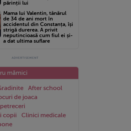
părinții lui
Mama lui Valentin, tânărul
de 34 de ani mort în
accidentul din Constanța, își
strigă durerea. A privit
neputincioasă cum fiul ei și-
a dat ultima suflare
tru mămici
radinite
After school
ocuri de joaca
petreceri
i copii
Clinici medicale
 bone