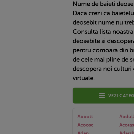
Nume de baieti deose
Daca crezi ca baietelu
deosebit nume nu treb
Consulta lista noastr
deosebite si descopera
pentru comoara din bra
de cele mai pline de s
descopera noi culturi 
virtuale.
Vezi categ
Abbott
Abdul
Acoose
Acotas
Adan
Adars