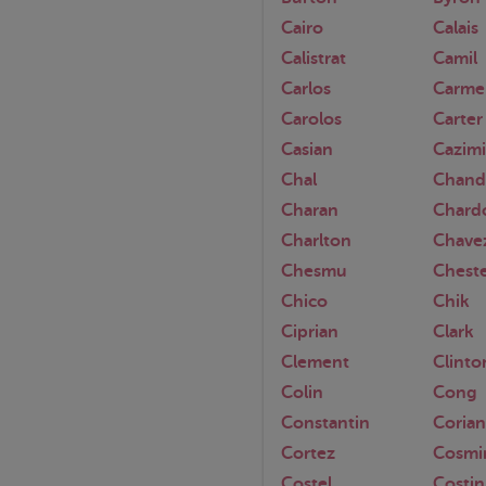
Cairo
Calais
Calistrat
Camil
Carlos
Carme
Carolos
Carter
Casian
Cazimi
Chal
Chand
Charan
Chard
Charlton
Chave
Chesmu
Chest
Chico
Chik
Ciprian
Clark
Clement
Clinto
Colin
Cong
Constantin
Coria
Cortez
Cosmi
Costel
Costin