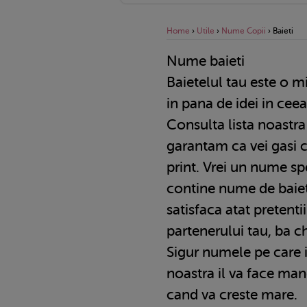
Home
›
Utile
›
Nume Copii
›
Baieti
Nume baieti
Baietelul tau este o mica comoara, dar ai ramas
in pana de idei in cee
Consulta lista noastr
garantam ca vei gasi 
print. Vrei un nume sp
contine nume de baiet
satisfaca atat pretentiil
partenerului tau, ba ch
Sigur numele pe care il
noastra il va face man
cand va creste mare.