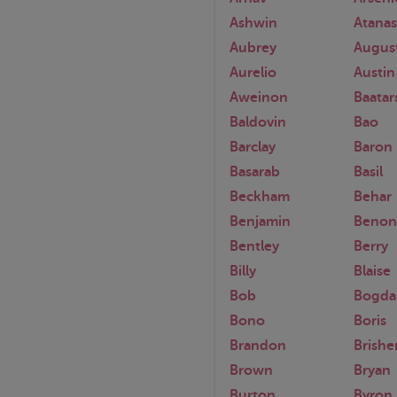
Ashwin
Atanas
Aubrey
Augus
Aurelio
Austin
Aweinon
Baatar
Baldovin
Bao
Barclay
Baron
Basarab
Basil
Beckham
Behar
Benjamin
Benon
Bentley
Berry
Billy
Blaise
Bob
Bogda
Bono
Boris
Brandon
Brishe
Brown
Bryan
Burton
Byron