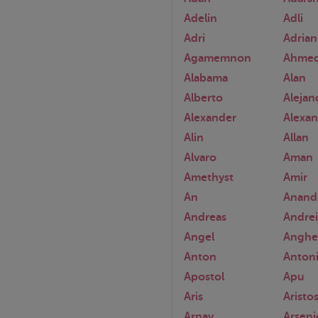
Adelin
Adli
Adri
Adrian
Agamemnon
Ahme
Alabama
Alan
Alberto
Alejan
Alexander
Alexa
Alin
Allan
Alvaro
Aman
Amethyst
Amir
An
Anand
Andreas
Andrei
Angel
Anghe
Anton
Anton
Apostol
Apu
Aris
Aristo
Arnav
Arseni