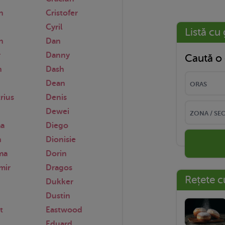
n
Cristofer
Cyril
Listă cu 
n
Dan
r
Danny
Caută o 
n
Dash
Dean
rius
Denis
Dewei
a
Diego
h
Dionisie
ma
Dorin
mir
Dragos
Rețete c
Dukker
Dustin
t
Eastwood
n
Eduard