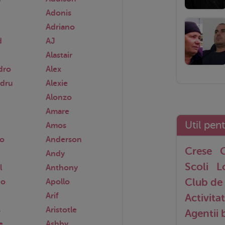
Adonis
Adriano
d
AJ
Alastair
dro
Alex
ndru
Alexie
Alonzo
Amare
Util pen
Amos
o
Anderson
Crese
G
Andy
Scoli
L
l
Anthony
Club de 
io
Apollo
Arif
Activitat
s
Aristotle
Agentii
e
Ashby