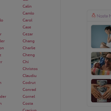
Calin
Camlo
lo
Carol
Case
r
Cezar
ler
Chang
on
Charlie
z
Cheng
er
Chi
Christos
Claudiu
n
Codrut
Conrad
nder
Cornel
n
Costa
Craciun