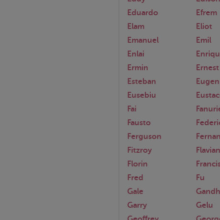
Eduardo
Efrem
Elam
Eliot
Emanuel
Emil
Enlai
Enriq
Ermin
Ernest
Esteban
Eugen
Eusebiu
Eustac
Fai
Fanuri
Fausto
Federi
Ferguson
Ferna
Fitzroy
Flavia
Florin
Franci
Fred
Fu
Gale
Gandh
Garry
Gelu
Geoffrey
Georg