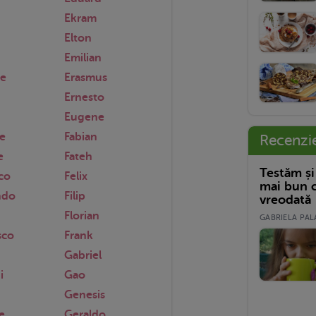
Ekram
Elton
Emilian
ue
Erasmus
Ernesto
Eugene
e
Fabian
Recenzi
e
Fateh
Testăm și
co
Felix
mai bun c
ndo
Filip
vreodată
n
Florian
GABRIELA PALA
sco
Frank
Gabriel
i
Gao
Genesis
e
Geraldo