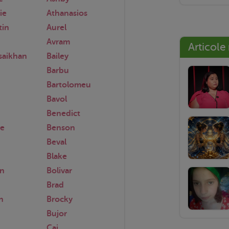
ie
Athanasios
tin
Aurel
Avram
Articole
saikhan
Bailey
Barbu
Bartolomeu
Bavol
Benedict
e
Benson
Beval
Blake
n
Bolivar
Brad
n
Brocky
Bujor
Cai