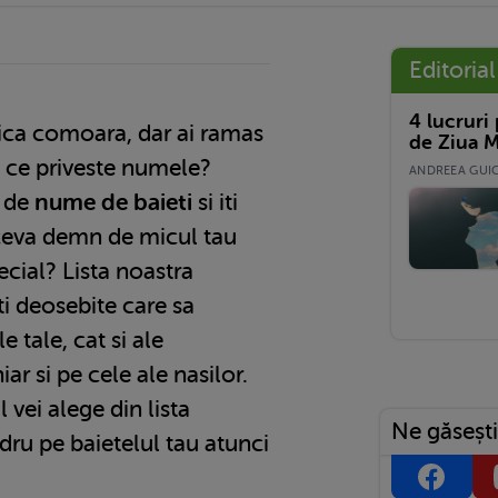
Editorial
4 lucruri
de Ziua M
a ce priveste numele?
ANDREEA GUICĂ
a de
nume de baieti
si iti
ceva demn de micul tau
ecial? Lista noastra
i deosebite care sa
e tale, cat si ale
iar si pe cele ale nasilor.
 vei alege din lista
Ne găsești
dru pe baietelul tau atunci