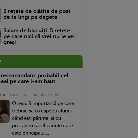
3 rețete de clătite de post
de te lingi pe degete
Salam de biscuiți: 5 rețete
pe care nici să vrei nu le vei
greși
e
 recomandăm: probabil cel
eai pe care l-am băut
DI - REDACTOR | LUNI, 15.07.2019
O regulă importantă pe care
trebuie să o respecți atunci
când ești părinte, și cu
precădere acel părinte care
este principalul...