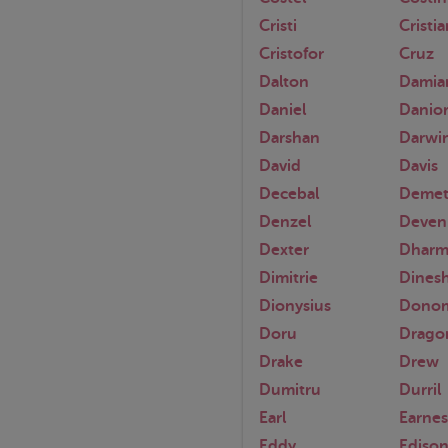
Cristi
Cristia
Cristofor
Cruz
Dalton
Damia
Daniel
Danio
Darshan
Darwi
David
Davis
Decebal
Demet
Denzel
Deven
Dexter
Dharm
Dimitrie
Dines
Dionysius
Dono
Doru
Drago
Drake
Drew
Dumitru
Durril
Earl
Earnes
Eddy
Ediso