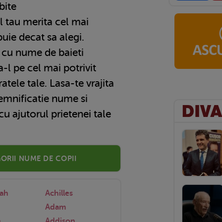
bite
l tau merita cel mai
uie decat sa alegi.
a cu nume de baieti
-l pe cel mai potrivit
tele tale. Lasa-te vrajita
emnificatie nume si
cu ajutorul prietenei tale
orii nume de copii
lah
Achilles
Adam
h
Addison