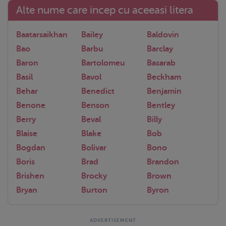
Alte nume care incep cu aceeasi litera
Baatarsaikhan
Bailey
Baldovin
Bao
Barbu
Barclay
Baron
Bartolomeu
Basarab
Basil
Bavol
Beckham
Behar
Benedict
Benjamin
Benone
Benson
Bentley
Berry
Beval
Billy
Blaise
Blake
Bob
Bogdan
Bolivar
Bono
Boris
Brad
Brandon
Brishen
Brocky
Brown
Bryan
Burton
Byron