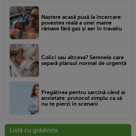
Naștere acasă pusă la încercare:
povestea reală a unei mame
rămase fără gaz și aer în travaliu
Colici sau altceva? Semnele care
separă plânsul normal de urgență
Pregătirea pentru sarcină când ai
anxietate: protocol simplu ca să
nu te pierzi în scenarii
Listă cu grădinițe