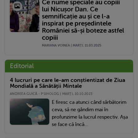
Ce nume speciale au copiii
lui Nicușor Dan. Ce
semnificație au și ce l-a
inspirat pe președintele
României să-și boteze astfel
copiii
MARIANA VOINEA | MARŢI, 11.03.2025
Editorial
4 lucruri pe care le-am conștientizat de Ziua
Mondială a Sănătății Mintale
ANDREEA GUICĂ - PSIHOLOG | MARŢI, 10.10.2023
E firesc ca atunci când sărbătorim
ceva, să ne gândim mai în
profunzime la lucrul respectiv. Așa
se face că încă...