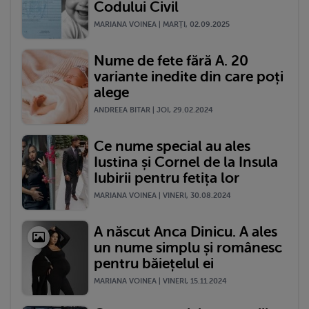
Codului Civil
MARIANA VOINEA | MARŢI, 02.09.2025
Nume de fete fără A. 20
variante inedite din care poți
alege
ANDREEA BITAR | JOI, 29.02.2024
Ce nume special au ales
Iustina și Cornel de la Insula
Iubirii pentru fetița lor
MARIANA VOINEA | VINERI, 30.08.2024
A născut Anca Dinicu. A ales
un nume simplu și românesc
pentru băiețelul ei
MARIANA VOINEA | VINERI, 15.11.2024