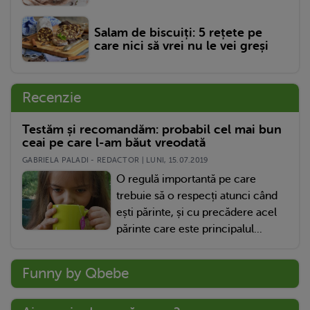
Salam de biscuiți: 5 rețete pe
care nici să vrei nu le vei greși
Recenzie
Testăm și recomandăm: probabil cel mai bun
ceai pe care l-am băut vreodată
GABRIELA PALADI - REDACTOR | LUNI, 15.07.2019
O regulă importantă pe care
trebuie să o respecți atunci când
ești părinte, și cu precădere acel
părinte care este principalul...
Funny by Qbebe