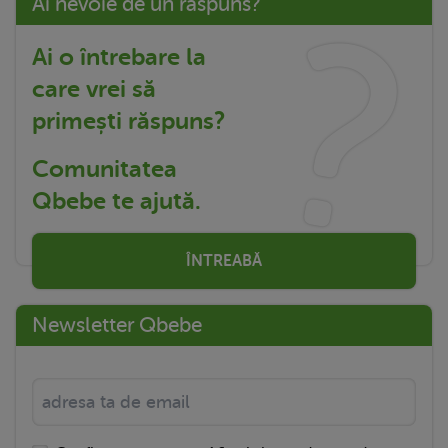
Ai nevoie de un răspuns?
Ai o întrebare la
care vrei să
primești răspuns?
Comunitatea
Qbebe te ajută.
ÎNTREABĂ
Newsletter Qbebe