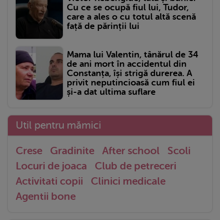
Cu ce se ocupă fiul lui, Tudor,
care a ales o cu totul altă scenă
față de părinții lui
Mama lui Valentin, tânărul de 34
de ani mort în accidentul din
Constanța, își strigă durerea. A
privit neputincioasă cum fiul ei
și-a dat ultima suflare
Util pentru mămici
Crese
Gradinite
After school
Scoli
Locuri de joaca
Club de petreceri
Activitati copii
Clinici medicale
Agentii bone