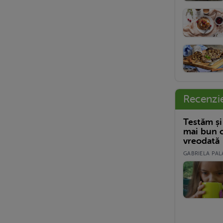
Recenzi
Testăm și
mai bun c
vreodată
GABRIELA PALA