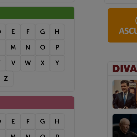
D
E
F
G
H
L
M
N
O
P
T
V
W
X
Y
Z
D
E
F
G
H
L
M
N
O
P