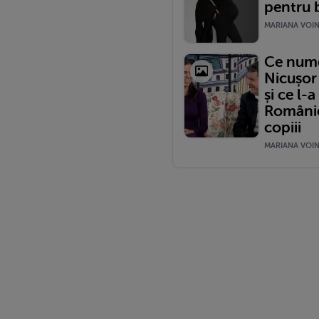
pentru b
MARIANA VOINE
Ce nume 
Nicușor
și ce l-
României
copiii
MARIANA VOINE