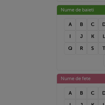
Nume de baieti
A
B
C
I
J
K
Q
R
S
Nume de fete
A
B
C
I
J
K