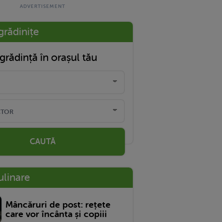
grădinițe
grădință în orașul tău
CAUTĂ
ulinare
Mâncăruri de post: rețete
care vor încânta și copiii