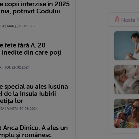
 copii interzise în 2025
nia, potrivit Codului
A | MARŢI, 02.09.2025
 fete fără A. 20
 inedite din care poți
 | JOI, 29.02.2024
special au ales Iustina
l de la Insula Iubirii
etița lor
A | VINERI, 30.08.2024
 Anca Dinicu. A ales un
mplu și românesc