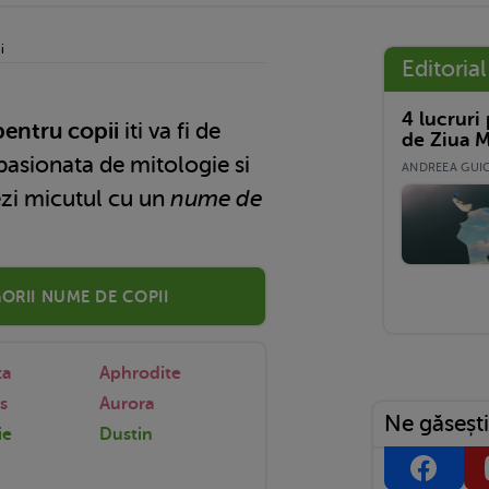
i
Editorial
4 lucruri
entru copii
iti va fi de
de Ziua M
pasionata de mitologie si
ANDREEA GUICĂ
tezi micutul cu un
nume de
orii nume de copii
ta
Aphrodite
s
Aurora
Ne găsești
ie
Dustin