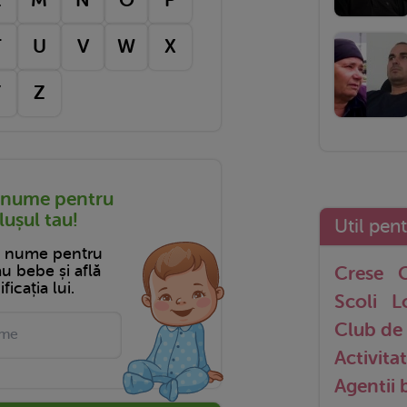
T
U
V
W
X
Y
Z
 nume pentru
ușul tau!
Util pen
n nume pentru
tău bebe și află
Crese
G
ficația lui.
Scoli
L
Club de 
Activitat
Agentii