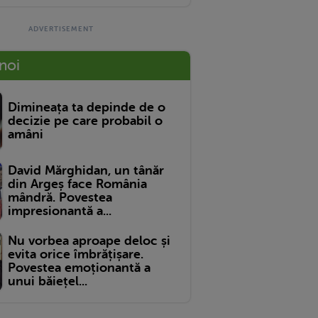
 noi
Dimineața ta depinde de o
decizie pe care probabil o
amâni
David Mărghidan, un tânăr
din Argeș face România
mândră. Povestea
impresionantă a...
Nu vorbea aproape deloc și
evita orice îmbrățișare.
Povestea emoționantă a
unui băiețel...