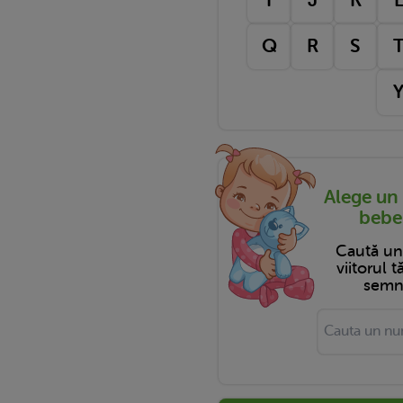
Q
R
S
Alege un
bebel
Caută u
viitorul 
semni