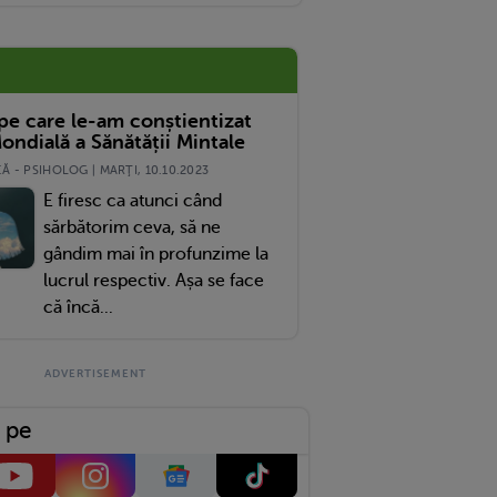
 pe care le-am conștientizat
ondială a Sănătății Mintale
 - PSIHOLOG | MARŢI, 10.10.2023
E firesc ca atunci când
sărbătorim ceva, să ne
gândim mai în profunzime la
lucrul respectiv. Așa se face
că încă...
 pe