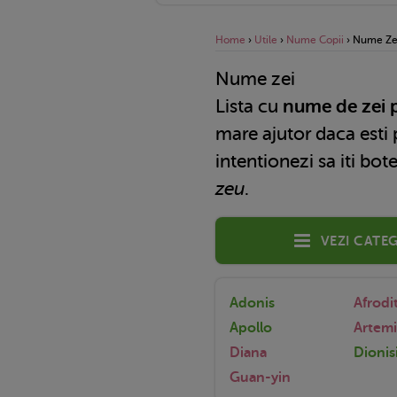
Home
›
Utile
›
Nume Copii
›
Nume Ze
Nume zei
Lista cu
nume de zei p
mare ajutor daca esti 
intentionezi sa iti bo
zeu
.
Vezi categ
Adonis
Afrodi
Apollo
Artemi
Diana
Dionis
Guan-yin