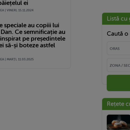
ăiețelul ei
A | VINERI, 15.11.2024
Listă cu 
speciale au copiii lui
 Dan. Ce semnificație au
Caută o 
a inspirat pe președintele
 să-și boteze astfel
A | MARŢI, 11.03.2025
Rețete c