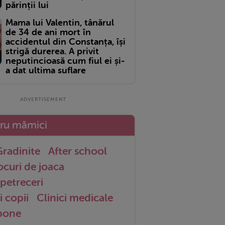
părinții lui
Mama lui Valentin, tânărul
de 34 de ani mort în
accidentul din Constanța, își
strigă durerea. A privit
neputincioasă cum fiul ei și-
a dat ultima suflare
tru mămici
radinite
After school
ocuri de joaca
petreceri
i copii
Clinici medicale
 bone