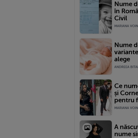
Nume de
în Româ
Civil
MARIANA VOINE
Nume de
variante
alege
ANDREEA BITAR
Ce nume 
și Corne
pentru f
MARIANA VOINE
A născut
nume si