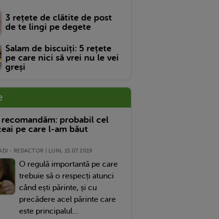
3 rețete de clătite de post
de te lingi pe degete
Salam de biscuiți: 5 rețete
pe care nici să vrei nu le vei
greși
e
 recomandăm: probabil cel
eai pe care l-am băut
DI - REDACTOR | LUNI, 15.07.2019
O regulă importantă pe care
trebuie să o respecți atunci
când ești părinte, și cu
precădere acel părinte care
este principalul...