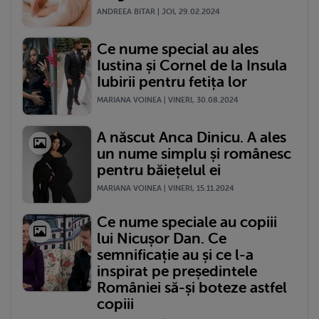
ANDREEA BITAR | JOI, 29.02.2024
Ce nume special au ales
Iustina și Cornel de la Insula
Iubirii pentru fetița lor
MARIANA VOINEA | VINERI, 30.08.2024
A născut Anca Dinicu. A ales
un nume simplu și românesc
pentru băiețelul ei
MARIANA VOINEA | VINERI, 15.11.2024
Ce nume speciale au copiii
lui Nicușor Dan. Ce
semnificație au și ce l-a
inspirat pe președintele
României să-și boteze astfel
copiii