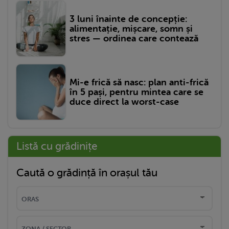
3 luni înainte de concepție:
alimentație, mișcare, somn și
stres — ordinea care contează
Mi-e frică să nasc: plan anti-frică
în 5 pași, pentru mintea care se
duce direct la worst-case
Listă cu grădinițe
Caută o grădință în orașul tău