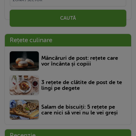
CAUTĂ
Rețete culinare
Mâncăruri de post: rețete care
vor încânta și copiii
3 rețete de clătite de post de te
lingi pe degete
Salam de biscuiți: 5 rețete pe
care nici să vrei nu le vei greși
Recenzie