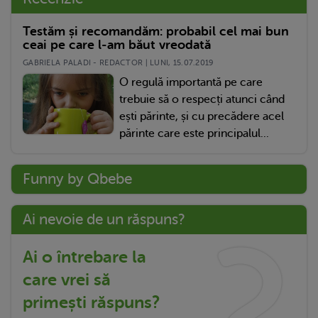
Testăm și recomandăm: probabil cel mai bun
ceai pe care l-am băut vreodată
GABRIELA PALADI - REDACTOR | LUNI, 15.07.2019
O regulă importantă pe care
trebuie să o respecți atunci când
ești părinte, și cu precădere acel
părinte care este principalul...
Funny by Qbebe
Ai nevoie de un răspuns?
Ai o întrebare la
care vrei să
primești răspuns?