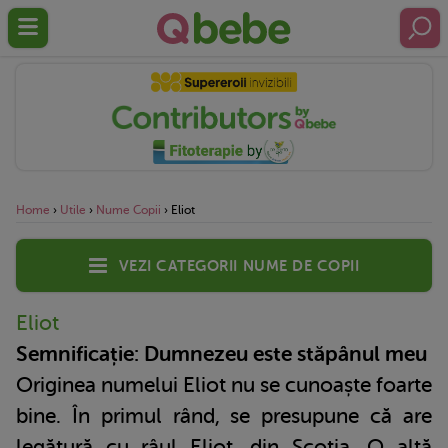
Home
›
Utile
›
Nume Copii
›
Eliot
Vezi categorii nume de copii
Eliot
Semnificație: Dumnezeu este stăpânul meu
Originea numelui Eliot nu se cunoaște foarte
bine. În primul rând, se presupune că are
legătură cu râul Eliot, din Scoția. O altă