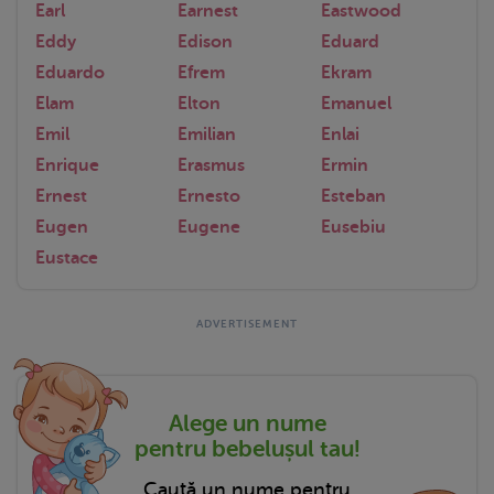
Earl
Earnest
Eastwood
Eddy
Edison
Eduard
Eduardo
Efrem
Ekram
Elam
Elton
Emanuel
Emil
Emilian
Enlai
Enrique
Erasmus
Ermin
Ernest
Ernesto
Esteban
Eugen
Eugene
Eusebiu
Eustace
Alege un nume
pentru bebelușul tau!
Caută un nume pentru