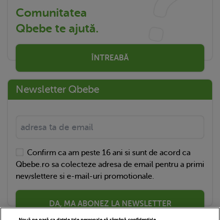
Comunitatea
Qbebe te ajută.
ÎNTREABĂ
Newsletter Qbebe
Confirm ca am peste 16 ani si sunt de acord ca
Qbebe.ro sa colecteze adresa de email pentru a primi
newslettere si e-mail-uri promotionale.
DA, MA ABONEZ LA NEWSLETTER
Nouă ne pasă ca datele tale personale să rămână confidențiale