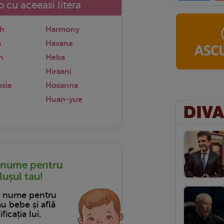
 cu aceeasi litera
h
Harmony
a
Havana
n
Heba
Hiraani
sia
Hosanna
Huan-yue
 nume pentru
ușul tau!
n nume pentru
tău bebe și află
ficația lui.