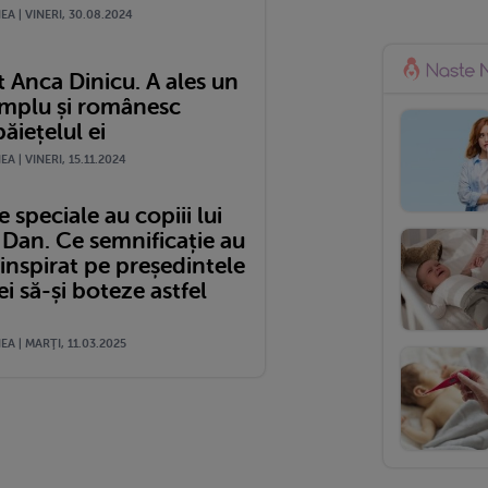
A | VINERI, 30.08.2024
 Anca Dinicu. A ales un
mplu și românesc
ăiețelul ei
A | VINERI, 15.11.2024
speciale au copiii lui
 Dan. Ce semnificație au
a inspirat pe președintele
 să-și boteze astfel
A | MARŢI, 11.03.2025