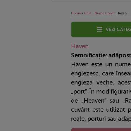
Home
›
Utile
›
Nume Copii
›
Haven
Vezi categ
Haven
Semnificație: adăpost
Haven este un nume 
englezesc, care însea
engleza veche, aces
„port”. În mod figurat
de „Heaven” sau „Rai”
cuvânt este utilizat 
reale, porturi sau adăp