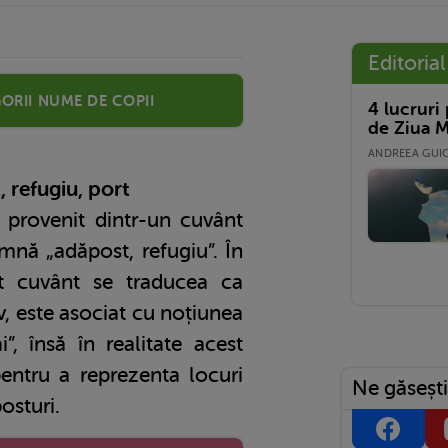
Editorial
orii nume de copii
4 lucruri
de Ziua M
ANDREEA GUICĂ
, refugiu, port
provenit dintr-un cuvânt
mnă „adăpost, refugiu”. În
t cuvânt se traducea ca
iv, este asociat cu noțiunea
, însă în realitate acest
pentru a reprezenta locuri
Ne găsești
osturi.