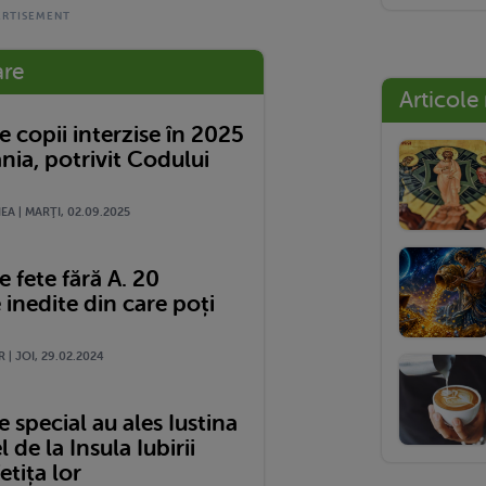
are
Articole
 copii interzise în 2025
nia, potrivit Codului
A | MARŢI, 02.09.2025
 fete fără A. 20
 inedite din care poți
 | JOI, 29.02.2024
special au ales Iustina
l de la Insula Iubirii
etița lor