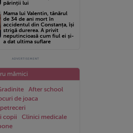
părinții lui
Mama lui Valentin, tânărul
de 34 de ani mort în
accidentul din Constanța, își
strigă durerea. A privit
neputincioasă cum fiul ei și-
a dat ultima suflare
tru mămici
radinite
After school
ocuri de joaca
petreceri
i copii
Clinici medicale
 bone