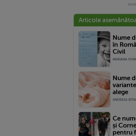
Articole asemănăto
Nume de
în Româ
Civil
MARIANA VOINE
Nume de
variante
alege
ANDREEA BITAR
Ce nume 
și Corne
pentru f