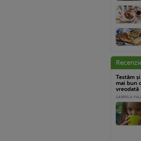
Recenzi
Testăm și
mai bun c
vreodată
GABRIELA PALA