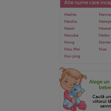
Alte nume care incep
Hadria
Hanna
Harsha
Hatey
Hazel
Heave
Hecuba
Helen
Hong
Horten
Hsiu Mei
Hua
Hui-ying
Alege un
bebel
Caută u
viitorul 
semni