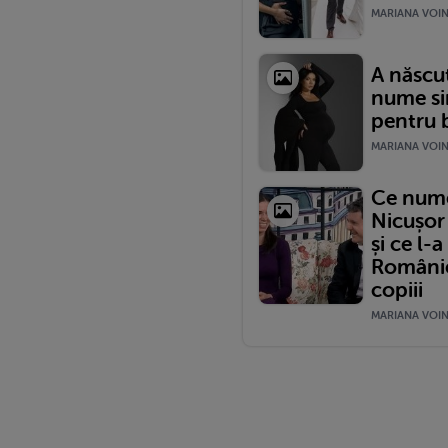
MARIANA VOINE
A născut
nume si
pentru b
MARIANA VOINE
Ce nume 
Nicușor
și ce l-
României
copiii
MARIANA VOINE