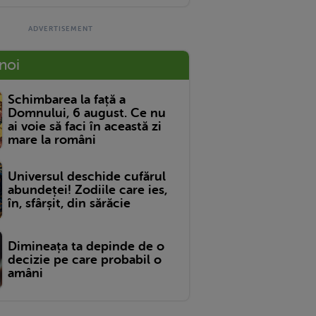
 noi
Schimbarea la față a
Domnului, 6 august. Ce nu
ai voie să faci în această zi
mare la români
Universul deschide cufărul
abundeței! Zodiile care ies,
în, sfârșit, din sărăcie
Dimineața ta depinde de o
decizie pe care probabil o
amâni