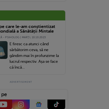
 pe care le-am conștientizat
ondială a Sănătății Mintale
 - PSIHOLOG | MARŢI, 10.10.2023
E firesc ca atunci când
sărbătorim ceva, să ne
gândim mai în profunzime la
lucrul respectiv. Așa se face
că încă...
 pe