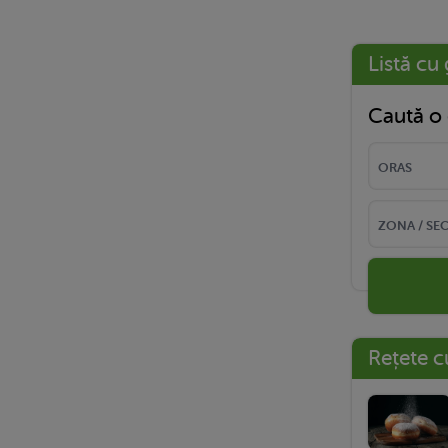
Listă cu 
Caută o 
Rețete c