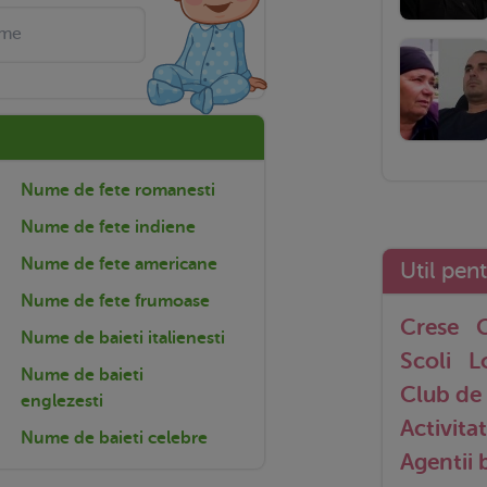
Nume de fete romanesti
Nume de fete indiene
Nume de fete americane
Util pen
Nume de fete frumoase
Crese
G
Nume de baieti italienesti
Scoli
L
Nume de baieti
Club de 
englezesti
Activitat
Nume de baieti celebre
Agentii