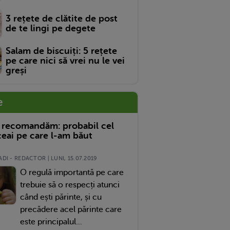
3 rețete de clătite de post
de te lingi pe degete
Salam de biscuiți: 5 rețete
pe care nici să vrei nu le vei
greși
e
 recomandăm: probabil cel
eai pe care l-am băut
DI - REDACTOR | LUNI, 15.07.2019
O regulă importantă pe care
trebuie să o respecți atunci
când ești părinte, și cu
precădere acel părinte care
este principalul...