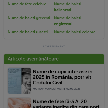
Nume de fete celebre
Nume de baieti
italienesti
Nume de baieti grecesti
Nume de baieti
englezesti
Nume de baieti rusesti
Nume de baieti celebre
Articole asemănătoare
Nume de copii interzise în
2025 în România, potrivit
Codului Civil
MARIANA VOINEA | MARŢI, 02.09.2025
Nume de fete fără A. 20
variante inedite din care poți