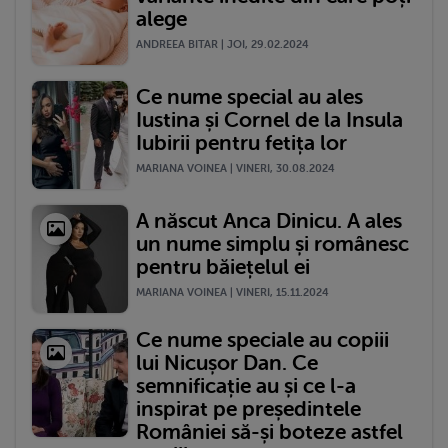
alege
ANDREEA BITAR | JOI, 29.02.2024
Ce nume special au ales
Iustina și Cornel de la Insula
Iubirii pentru fetița lor
MARIANA VOINEA | VINERI, 30.08.2024
A născut Anca Dinicu. A ales
un nume simplu și românesc
pentru băiețelul ei
MARIANA VOINEA | VINERI, 15.11.2024
Ce nume speciale au copiii
lui Nicușor Dan. Ce
semnificație au și ce l-a
inspirat pe președintele
României să-și boteze astfel