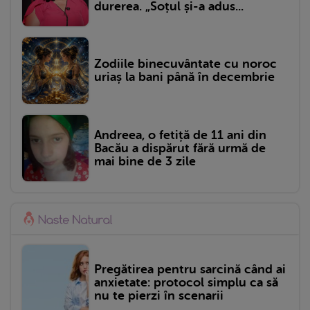
durerea. „Soțul și-a adus...
Zodiile binecuvântate cu noroc
uriaș la bani până în decembrie
Andreea, o fetiță de 11 ani din
Bacău a dispărut fără urmă de
mai bine de 3 zile
Pregătirea pentru sarcină când ai
anxietate: protocol simplu ca să
nu te pierzi în scenarii