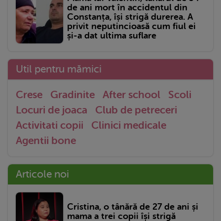
de ani mort în accidentul din
Constanța, își strigă durerea. A
privit neputincioasă cum fiul ei
și-a dat ultima suflare
Util pentru mămici
Crese
Gradinite
After school
Scoli
Locuri de joaca
Club de petreceri
Activitati copii
Clinici medicale
Agentii bone
Articole noi
Cristina, o tânără de 27 de ani și
mama a trei copii își strigă