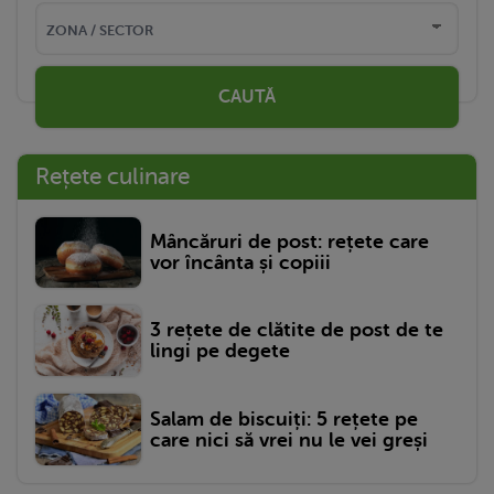
CAUTĂ
Rețete culinare
Mâncăruri de post: rețete care
vor încânta și copiii
3 rețete de clătite de post de te
lingi pe degete
Salam de biscuiți: 5 rețete pe
care nici să vrei nu le vei greși