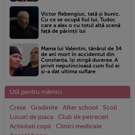
Victor Rebengiuc, tată și bunic.
Cu ce se ocupă fiul lui, Tudor,
care a ales o cu totul altă scenă
față de părinții lui
Mama lui Valentin, tânărul de 34
de ani mort în accidentul din
Constanța, își strigă durerea. A
privit neputincioasă cum fiul ei
și-a dat ultima suflare
Util pentru mămici
Crese
Gradinite
After school
Scoli
Locuri de joaca
Club de petreceri
Activitati copii
Clinici medicale