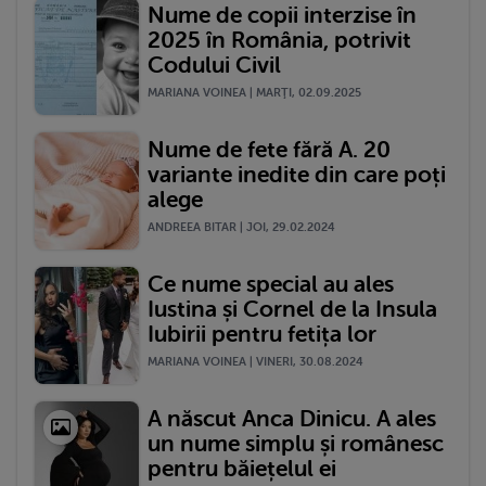
Nume de copii interzise în
2025 în România, potrivit
Codului Civil
MARIANA VOINEA | MARŢI, 02.09.2025
Nume de fete fără A. 20
variante inedite din care poți
alege
ANDREEA BITAR | JOI, 29.02.2024
Ce nume special au ales
Iustina și Cornel de la Insula
Iubirii pentru fetița lor
MARIANA VOINEA | VINERI, 30.08.2024
A născut Anca Dinicu. A ales
un nume simplu și românesc
pentru băiețelul ei