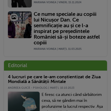
MARIANA VOINEA | VINERI, 15.11.2024
Ce nume speciale au copiii
lui Nicușor Dan. Ce
semnificație au și ce l-a
inspirat pe președintele
României să-și boteze astfel
copiii
MARIANA VOINEA | MARŢI, 11.03.2025
Editorial
4 lucruri pe care le-am conștientizat de Ziua
Mondială a Sănătății Mintale
ANDREEA GUICĂ - PSIHOLOG | MARŢI, 10.10.2023
E firesc ca atunci când sărbătorim
ceva, să ne gândim mai în
profunzime la lucrul respectiv. Așa