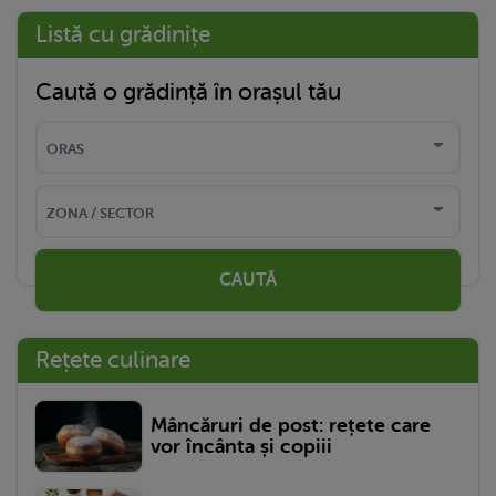
Listă cu grădinițe
Caută o grădință în orașul tău
CAUTĂ
Rețete culinare
Mâncăruri de post: rețete care
vor încânta și copiii