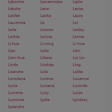
Labonita
Lacramioara
Lajita
Laksha
Lane
Larisa
Latifah
Latika
Laura
Laurentia
Le
Lei
Leila
Leonor
Lesley
Lethia
Leticia
Letitia
Li hua
Li ming
Li-hua
Lian
Lidia
Lien
Lien-hua
Liliana
Lin Lin
Linda
Lindsay
Ling
Lisandra
Lola
Lolita
Loredana
Lorena
Louanna
Lucia
Luciana
Lucinda
Lucretia
Lucy
Luiza
Luminita
Lydia
Lyndsey
Lysandra