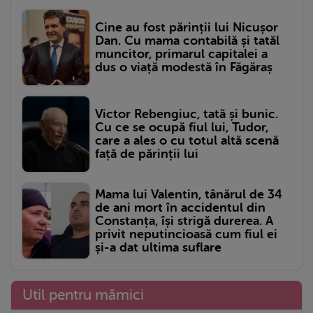
Cine au fost părinții lui Nicușor
Dan. Cu mama contabilă și tatăl
muncitor, primarul capitalei a
dus o viață modestă în Făgăraș
Victor Rebengiuc, tată și bunic.
Cu ce se ocupă fiul lui, Tudor,
care a ales o cu totul altă scenă
față de părinții lui
Mama lui Valentin, tânărul de 34
de ani mort în accidentul din
Constanța, își strigă durerea. A
privit neputincioasă cum fiul ei
și-a dat ultima suflare
Util pentru mămici