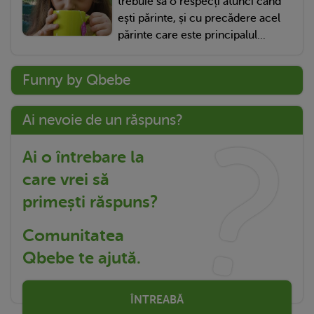
trebuie să o respecți atunci când
ești părinte, și cu precădere acel
părinte care este principalul...
Funny by Qbebe
Ai nevoie de un răspuns?
Ai o întrebare la
care vrei să
primești răspuns?
Comunitatea
Qbebe te ajută.
ÎNTREABĂ