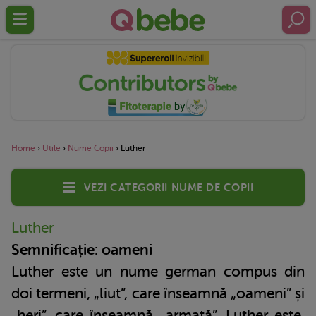
Home
›
Utile
›
Nume Copii
›
Luther
Vezi categorii nume de copii
Luther
Semnificație: oameni
Luther este un nume german compus din
doi termeni, „liut”, care înseamnă „oameni” și
„heri”, care înseamnă „armată”. Luther este,