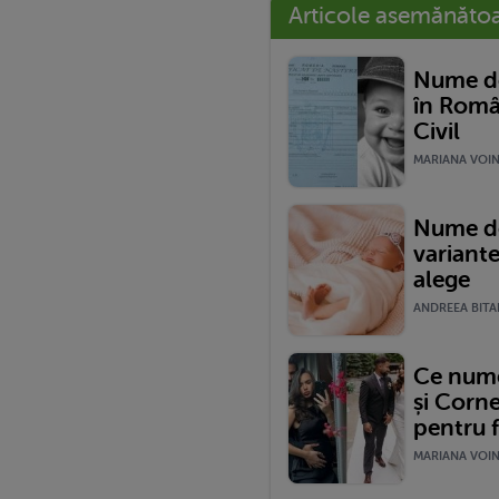
Articole asemănăto
Nume de
în Româ
Civil
MARIANA VOINE
Nume de
variante
alege
ANDREEA BITAR
Ce nume 
și Corne
pentru f
MARIANA VOINE