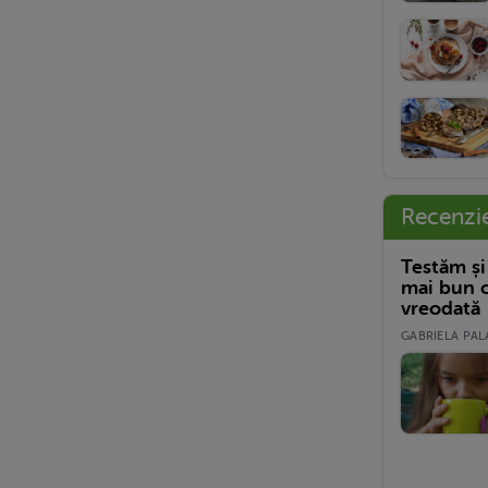
Recenzi
Testăm și
mai bun c
vreodată
GABRIELA PALA