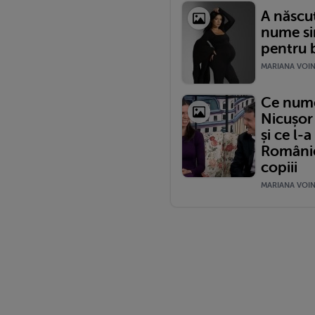
A născut
nume si
pentru b
MARIANA VOINE
Ce nume 
Nicușor
și ce l-
României
copiii
MARIANA VOINE