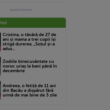
 noi
Cristina, o tânără de 27 de
ani și mama a trei copii își
strigă durerea. „Soțul și-a
adus...
Zodiile binecuvântate cu
noroc uriaș la bani până în
decembrie
Andreea, o fetiță de 11 ani
din Bacău a dispărut fără
urmă de mai bine de 3 zile