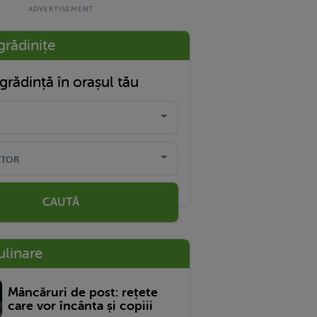
grădinițe
grădință în orașul tău
CAUTĂ
ulinare
Mâncăruri de post: rețete
care vor încânta și copiii