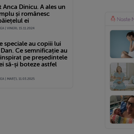
 Anca Dinicu. A ales un
mplu și românesc
ăiețelul ei
A | VINERI, 15.11.2024
speciale au copiii lui
 Dan. Ce semnificație au
a inspirat pe președintele
 să-și boteze astfel
A | MARŢI, 11.03.2025