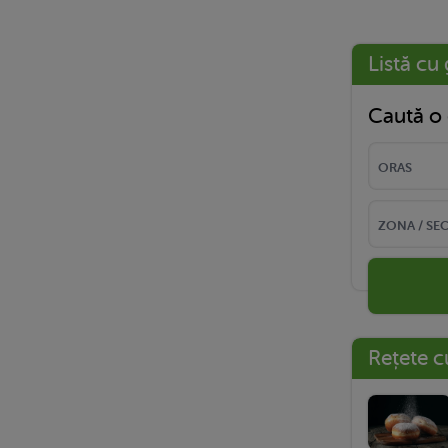
Listă cu 
Caută o 
Rețete c