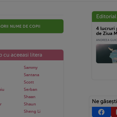
Editorial
orii nume de copii
4 lucruri
de Ziua M
ANDREEA GUICĂ
 cu aceeasi litera
Sammy
Santana
Scott
miu
Serban
Shaan
Ne găsești
r
Shaun
Sheng Li