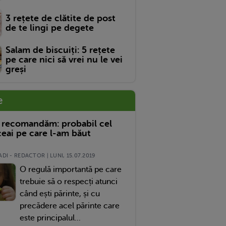
3 rețete de clătite de post
de te lingi pe degete
Salam de biscuiți: 5 rețete
pe care nici să vrei nu le vei
greși
e
 recomandăm: probabil cel
eai pe care l-am băut
DI - REDACTOR | LUNI, 15.07.2019
O regulă importantă pe care
trebuie să o respecți atunci
când ești părinte, și cu
precădere acel părinte care
este principalul...