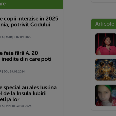
are
 copii interzise în 2025
Articole
nia, potrivit Codului
A | MARŢI, 02.09.2025
 fete fără A. 20
 inedite din care poți
 | JOI, 29.02.2024
special au ales Iustina
l de la Insula Iubirii
etița lor
A | VINERI, 30.08.2024