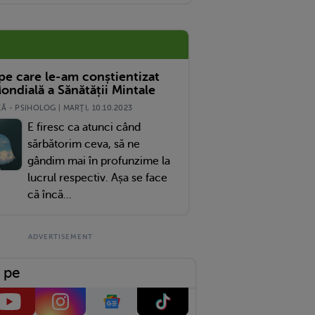
 pe care le-am conștientizat
ondială a Sănătății Mintale
 - PSIHOLOG | MARŢI, 10.10.2023
E firesc ca atunci când
sărbătorim ceva, să ne
gândim mai în profunzime la
lucrul respectiv. Așa se face
că încă...
 pe