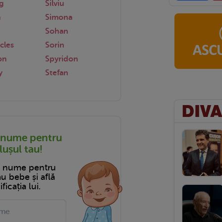
g
Silviu
n
Simona
Sohan
cles
Sorin
on
Spyridon
y
Stefan
 nume pentru
ușul tau!
n nume pentru
tău bebe și află
ficația lui.