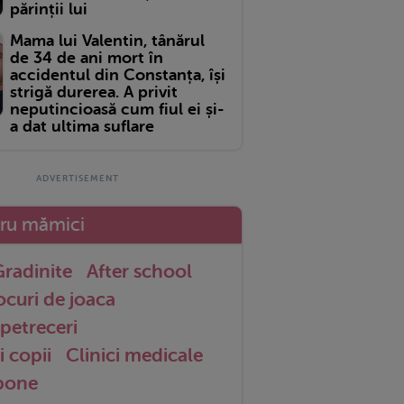
părinții lui
Mama lui Valentin, tânărul
de 34 de ani mort în
accidentul din Constanța, își
strigă durerea. A privit
neputincioasă cum fiul ei și-
a dat ultima suflare
tru mămici
radinite
After school
ocuri de joaca
petreceri
i copii
Clinici medicale
 bone