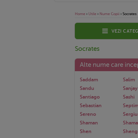
Home
›
Utile
›
Nume Copii
›
Socrates
Vezi categ
Socrates
Alte nume care incep
Saddam
Salim
Sandu
Sanjay
Santiago
Sashi
Sebastian
Septi
Sereno
Sergiu
Shaman
Shama
Shen
Sheng