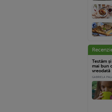
Recenzi
Testăm și
mai bun c
vreodată
GABRIELA PALA