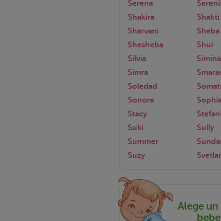
Serena
Sereni
Shakira
Shakti
Sharvani
Sheba
Shesheba
Shui
Silvia
Simina
Simra
Smara
Soledad
Somat
Sonora
Sophi
Stacy
Stefan
Suki
Sully
Summer
Sundar
Suzy
Svetla
Alege un
bebel