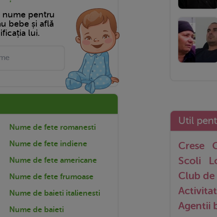
n nume pentru
tău bebe și află
ficația lui.
Util pen
Nume de fete romanesti
Nume de fete indiene
Crese
G
Scoli
L
Nume de fete americane
Club de 
Nume de fete frumoase
Activitat
Nume de baieti italienesti
Agentii
Nume de baieti