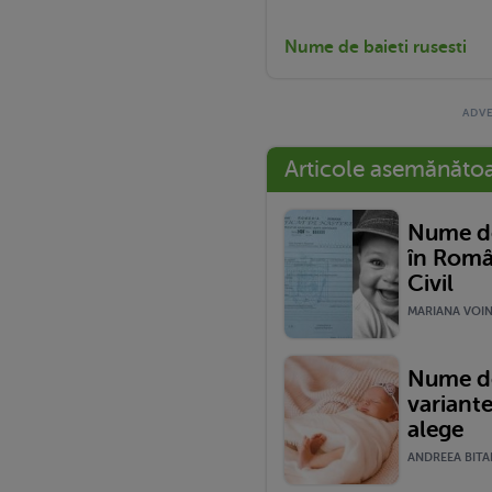
Nume de baieti rusesti
Articole asemănăto
Nume de
în Româ
Civil
MARIANA VOINE
Nume de
variante
alege
ANDREEA BITAR