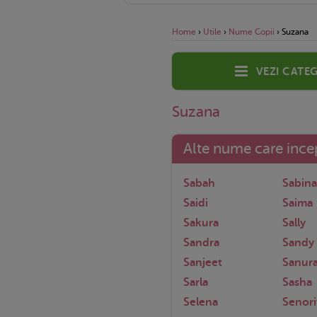
Home
›
Utile
›
Nume Copii
›
Suzana
Vezi categ
Suzana
Alte nume care incep
Sabah
Sabina
Saidi
Saima
Sakura
Sally
Sandra
Sandy
Sanjeet
Sanur
Sarla
Sasha
Selena
Senori