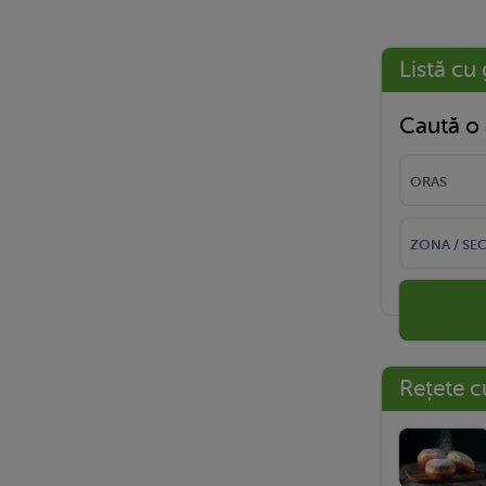
Listă cu 
Caută o 
Rețete c