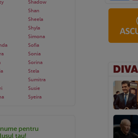
ty
Shadow
Shan
Sheela
Shyla
Simona
nda
Sofia
ra
Sonia
a
Sorina
ia
Stela
Sumitra
i
Susie
na
Syeira
 nume pentru
ușul tau!