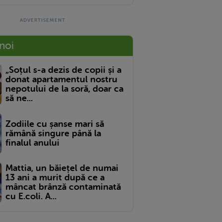
 noi
„Soțul s-a dezis de copii și a
donat apartamentul nostru
nepotului de la soră, doar ca
să ne...
Zodiile cu șanse mari să
rămână singure până la
finalul anului
Mattia, un băiețel de numai
13 ani a murit după ce a
mâncat brânză contaminată
cu E.coli. A...