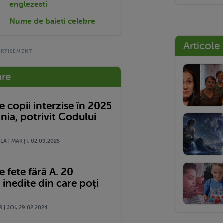
englezesti
Nume de baieti celebre
Articole
are
 copii interzise în 2025
nia, potrivit Codului
A | MARŢI, 02.09.2025
 fete fără A. 20
 inedite din care poți
 | JOI, 29.02.2024