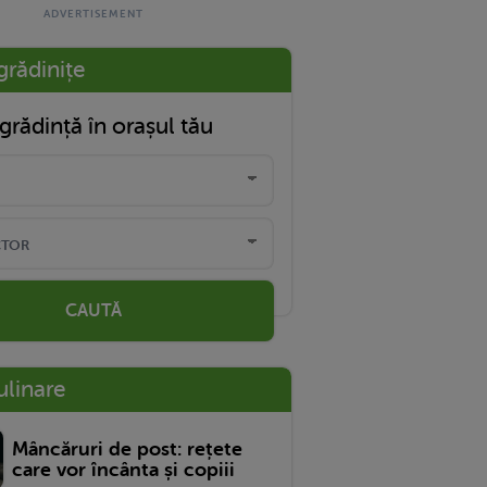
grădinițe
grădință în orașul tău
CAUTĂ
ulinare
Mâncăruri de post: rețete
care vor încânta și copiii