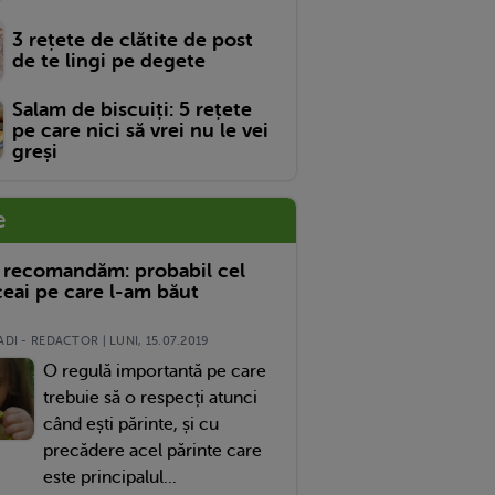
3 rețete de clătite de post
de te lingi pe degete
Salam de biscuiți: 5 rețete
pe care nici să vrei nu le vei
greși
e
 recomandăm: probabil cel
eai pe care l-am băut
DI - REDACTOR | LUNI, 15.07.2019
O regulă importantă pe care
trebuie să o respecți atunci
când ești părinte, și cu
precădere acel părinte care
este principalul...