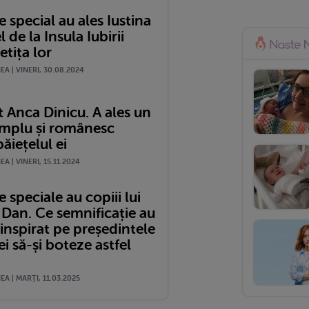
special au ales Iustina
l de la Insula Iubirii
etița lor
A | VINERI, 30.08.2024
 Anca Dinicu. A ales un
mplu și românesc
ăiețelul ei
A | VINERI, 15.11.2024
speciale au copiii lui
 Dan. Ce semnificație au
a inspirat pe președintele
 să-și boteze astfel
A | MARŢI, 11.03.2025