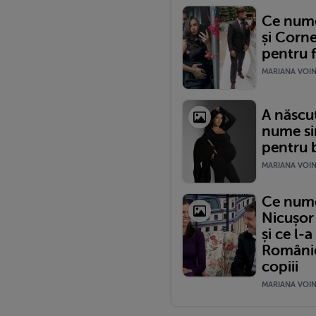
Ce nume 
și Corne
pentru f
MARIANA VOINE
A născut
nume si
pentru b
MARIANA VOINE
Ce nume 
Nicușor
și ce l-
României
copiii
MARIANA VOINE