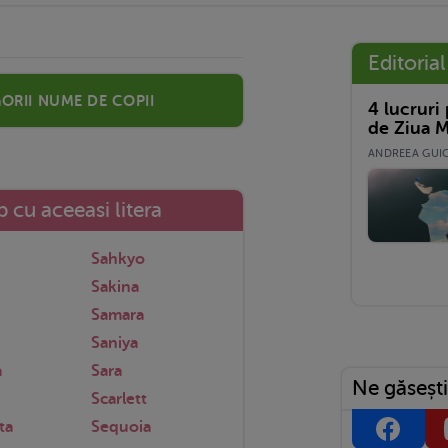
Editorial
orii nume de copii
4 lucruri
de Ziua M
ANDREEA GUICĂ
 cu aceeasi litera
Sahkyo
Sakina
Samara
Saniya
a
Sara
Ne găsești
Scarlett
ta
Sequoia