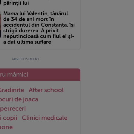
părinții lui
Mama lui Valentin, tânărul
de 34 de ani mort în
accidentul din Constanța, își
strigă durerea. A privit
neputincioasă cum fiul ei și-
a dat ultima suflare
tru mămici
radinite
After school
ocuri de joaca
petreceri
i copii
Clinici medicale
 bone