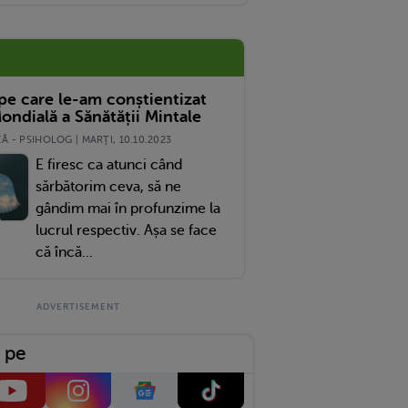
 pe care le-am conștientizat
ondială a Sănătății Mintale
 - PSIHOLOG | MARŢI, 10.10.2023
E firesc ca atunci când
sărbătorim ceva, să ne
gândim mai în profunzime la
lucrul respectiv. Așa se face
că încă...
 pe