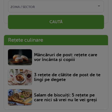
CAUTĂ
Rețete culinare
Mâncăruri de post: rețete care
vor încânta și copiii
3 rețete de clătite de post de te
lingi pe degete
Salam de biscuiți: 5 rețete pe
care nici să vrei nu le vei greși