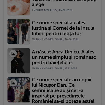
alege
ANDREEA BITAR | JOI, 29.02.2024
Ce nume special au ales
Iustina și Cornel de la Insula
Iubirii pentru fetița lor
MARIANA VOINEA | VINERI, 30.08.2024
A născut Anca Dinicu. A ales
un nume simplu și românesc
pentru băiețelul ei
MARIANA VOINEA | VINERI, 15.11.2024
Ce nume speciale au copiii
lui Nicușor Dan. Ce
semnificație au și ce l-a
inspirat pe președintele
României să-și boteze astfel