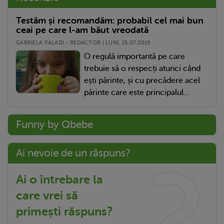
Testăm și recomandăm: probabil cel mai bun
ceai pe care l-am băut vreodată
GABRIELA PALADI - REDACTOR | LUNI, 15.07.2019
O regulă importantă pe care
trebuie să o respecți atunci când
ești părinte, și cu precădere acel
părinte care este principalul...
Funny by Qbebe
Ai nevoie de un răspuns?
Ai o întrebare la
care vrei să
primești răspuns?