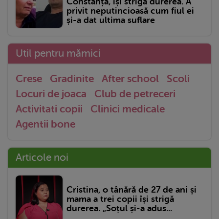
Constanța, își strigă durerea. A
privit neputincioasă cum fiul ei
și-a dat ultima suflare
Util pentru mămici
Crese
Gradinite
After school
Scoli
Locuri de joaca
Club de petreceri
Activitati copii
Clinici medicale
Agentii bone
Articole noi
Cristina, o tânără de 27 de ani și
mama a trei copii își strigă
durerea. „Soțul și-a adus...