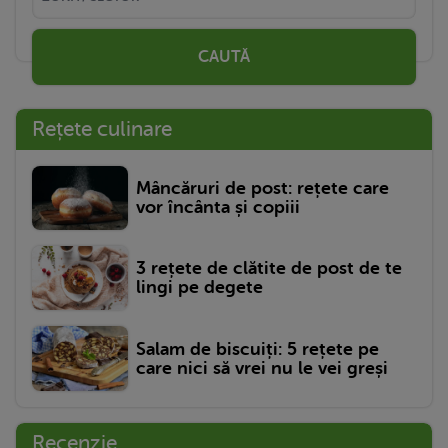
CAUTĂ
Rețete culinare
Mâncăruri de post: rețete care
vor încânta și copiii
3 rețete de clătite de post de te
lingi pe degete
Salam de biscuiți: 5 rețete pe
care nici să vrei nu le vei greși
Recenzie