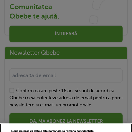
Comunitatea
Qbebe te ajută.
ÎNTREABĂ
Newsletter Qbebe
Confirm ca am peste 16 ani si sunt de acord ca
Qbebe.ro sa colecteze adresa de email pentru a primi
newslettere si e-mail-uri promotionale.
DA, MA ABONEZ LA NEWSLETTER
Nouă ne pasă ca datele tale personale să rămână confidențiale