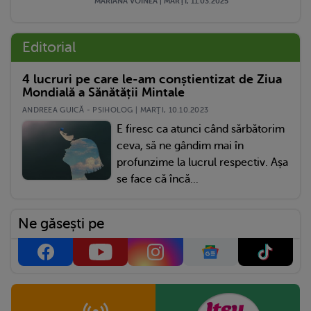
MARIANA VOINEA | MARŢI, 11.03.2025
Editorial
4 lucruri pe care le-am conștientizat de Ziua
Mondială a Sănătății Mintale
ANDREEA GUICĂ - PSIHOLOG | MARŢI, 10.10.2023
E firesc ca atunci când sărbătorim
ceva, să ne gândim mai în
profunzime la lucrul respectiv. Așa
se face că încă...
Ne găsești pe