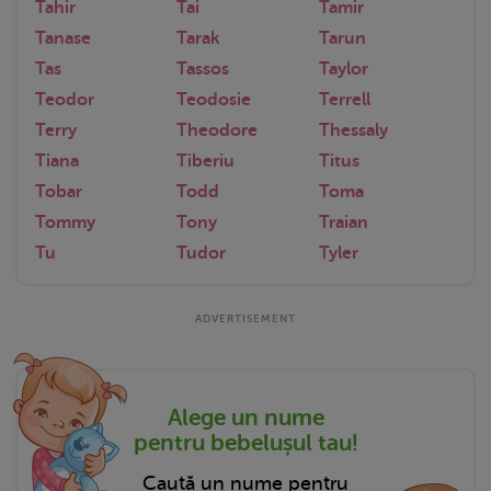
Tahir
Tai
Tamir
Tanase
Tarak
Tarun
Tas
Tassos
Taylor
Teodor
Teodosie
Terrell
Terry
Theodore
Thessaly
Tiana
Tiberiu
Titus
Tobar
Todd
Toma
Tommy
Tony
Traian
Tu
Tudor
Tyler
Alege un nume
pentru bebelușul tau!
Caută un nume pentru