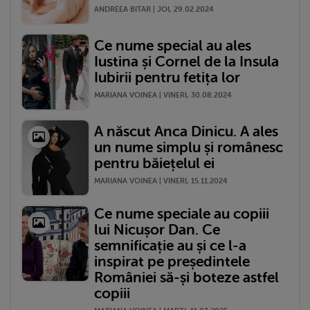
ANDREEA BITAR | JOI, 29.02.2024
Ce nume special au ales
Iustina și Cornel de la Insula
Iubirii pentru fetița lor
MARIANA VOINEA | VINERI, 30.08.2024
A născut Anca Dinicu. A ales
un nume simplu și românesc
pentru băiețelul ei
MARIANA VOINEA | VINERI, 15.11.2024
Ce nume speciale au copiii
lui Nicușor Dan. Ce
semnificație au și ce l-a
inspirat pe președintele
României să-și boteze astfel
copiii