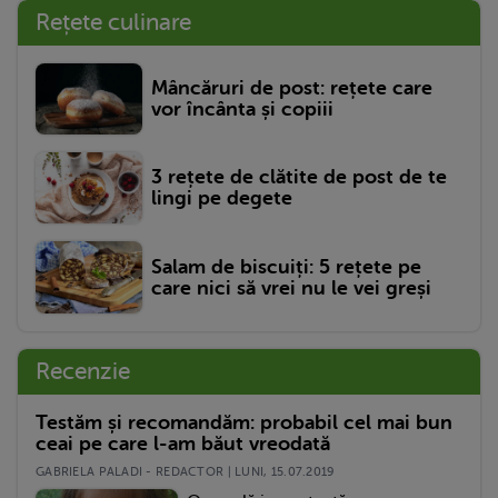
Rețete culinare
Mâncăruri de post: rețete care
vor încânta și copiii
3 rețete de clătite de post de te
lingi pe degete
Salam de biscuiți: 5 rețete pe
care nici să vrei nu le vei greși
Recenzie
Testăm și recomandăm: probabil cel mai bun
ceai pe care l-am băut vreodată
GABRIELA PALADI - REDACTOR | LUNI, 15.07.2019