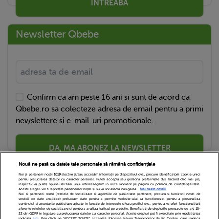
ÎNTREABĂ
Newsletter Qbebe
Confirm ca am peste 16 ani si sunt de acord ca
Qbebe.ro sa colecteze adresa de email pentru a primi
newslettere si e-mail-uri promotionale.
DA, MA ABONEZ LA NEWSLETTER
Nouă ne pasă ca datele tale personale să rămână confidențiale
Noi și partenerii noștri
1019
stocăm și/sau accesăm informații pe dispozitivul dvs., precum identificatorii cookie unici
pentru prelucrarea datelor cu caracter personal. Puteți accepta sau gestiona preferințele dvs. făcând clic mai jos,
respectiv vă puteți opune utilizării unui interes legitim în orice moment pe pagina cu politica de confidențialitate.
Aceste alegeri vor fi raportate partenerilor noștri și nu vă vor afecta navigarea.
Mai multe detalii
Noi si partenerii nostri (retelele de socializare si agentiile de publicitate partenere, precum si furnizorii nostri de
servicii de date analitice) prelucram date pentru a permite website-ului sa functioneze, pentru a personaliza
continutul si anunturile publicitare afisate in functie de interesele si/sau profilul dvs., pentru a va oferi functionalitati
aferente retelelor de socializare si pentru a analiza traficul pe website. Beneficiati de drepturile prevazute de art. 15-
22 din GDPR in legatura cu prelucrarea datelor cu caracter personal. Aceste drepturi pot fi exercitate prin modalitatea
indicata
aici
. Prin click pe “ACCEPT TOATE”, acceptati folosirea tuturor Tehnologiilor de tip Cookie, care implica