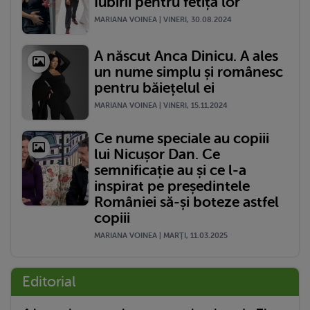
Iubirii pentru fetița lor
MARIANA VOINEA | VINERI, 30.08.2024
A născut Anca Dinicu. A ales
un nume simplu și românesc
pentru băiețelul ei
MARIANA VOINEA | VINERI, 15.11.2024
Ce nume speciale au copiii
lui Nicușor Dan. Ce
semnificație au și ce l-a
inspirat pe președintele
României să-și boteze astfel
copiii
MARIANA VOINEA | MARŢI, 11.03.2025
Editorial