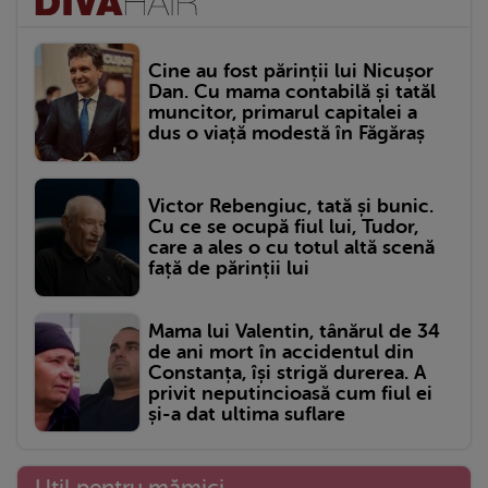
Cine au fost părinții lui Nicușor
Dan. Cu mama contabilă și tatăl
muncitor, primarul capitalei a
dus o viață modestă în Făgăraș
Victor Rebengiuc, tată și bunic.
Cu ce se ocupă fiul lui, Tudor,
care a ales o cu totul altă scenă
față de părinții lui
Mama lui Valentin, tânărul de 34
de ani mort în accidentul din
Constanța, își strigă durerea. A
privit neputincioasă cum fiul ei
și-a dat ultima suflare