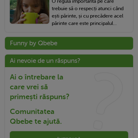
O regulă importantă pe care
trebuie să o respecți atunci când
ești părinte, și cu precădere acel
părinte care este principalul...
Funny by Qbebe
Ai nevoie de un răspuns?
Ai o întrebare la
care vrei să
primești răspuns?
Comunitatea
Qbebe te ajută.