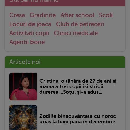
Util pentru mămici
Crese
Gradinite
After school
Scoli
Locuri de joaca
Club de petreceri
Activitati copii
Clinici medicale
Agentii bone
Articole noi
Cristina, o tânără de 27 de ani și
mama a trei copii își strigă
durerea. „Soțul și-a adus...
Zodiile binecuvântate cu noroc
uriaș la bani până în decembrie