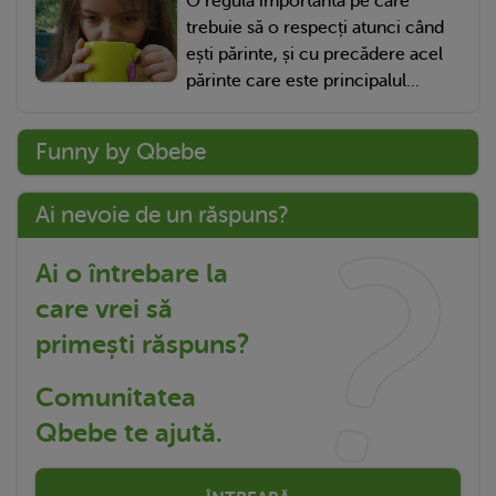
O regulă importantă pe care
trebuie să o respecți atunci când
ești părinte, și cu precădere acel
părinte care este principalul...
Funny by Qbebe
Ai nevoie de un răspuns?
Ai o întrebare la
care vrei să
primești răspuns?
Comunitatea
Qbebe te ajută.