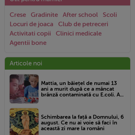
Crese
Gradinite
After school
Scoli
Locuri de joaca
Club de petreceri
Activitati copii
Clinici medicale
Agentii bone
Articole noi
Mattia, un băiețel de numai 13
ani a murit după ce a mâncat
brânză contaminată cu E.coli. A...
Schimbarea la față a Domnului, 6
august. Ce nu ai voie să faci în
această zi mare la români