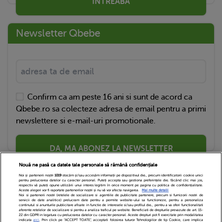
ÎNTREABĂ
Newsletter Qbebe
Confirm ca am peste 16 ani si sunt de acord ca
Qbebe.ro sa colecteze adresa de email pentru a primi
newslettere si e-mail-uri promotionale.
DA, MA ABONEZ LA NEWSLETTER
Nouă ne pasă ca datele tale personale să rămână confidențiale
Noi și partenerii noștri
1019
stocăm și/sau accesăm informații pe dispozitivul dvs., precum identificatorii cookie unici
pentru prelucrarea datelor cu caracter personal. Puteți accepta sau gestiona preferințele dvs. făcând clic mai jos,
respectiv vă puteți opune utilizării unui interes legitim în orice moment pe pagina cu politica de confidențialitate.
Aceste alegeri vor fi raportate partenerilor noștri și nu vă vor afecta navigarea.
Mai multe detalii
Noi si partenerii nostri (retelele de socializare si agentiile de publicitate partenere, precum si furnizorii nostri de
servicii de date analitice) prelucram date pentru a permite website-ului sa functioneze, pentru a personaliza
continutul si anunturile publicitare afisate in functie de interesele si/sau profilul dvs., pentru a va oferi functionalitati
aferente retelelor de socializare si pentru a analiza traficul pe website. Beneficiati de drepturile prevazute de art. 15-
22 din GDPR in legatura cu prelucrarea datelor cu caracter personal. Aceste drepturi pot fi exercitate prin modalitatea
indicata
aici
. Prin click pe “ACCEPT TOATE”, acceptati folosirea tuturor Tehnologiilor de tip Cookie, care implica