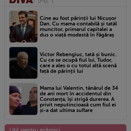
Cine au fost părinții lui Nicușor
Dan. Cu mama contabilă și tatăl
muncitor, primarul capitalei a
dus o viață modestă în Făgăraș
Victor Rebengiuc, tată și bunic.
Cu ce se ocupă fiul lui, Tudor,
care a ales o cu totul altă scenă
față de părinții lui
Mama lui Valentin, tânărul de 34
de ani mort în accidentul din
Constanța, își strigă durerea. A
privit neputincioasă cum fiul ei
și-a dat ultima suflare
Util pentru mămici