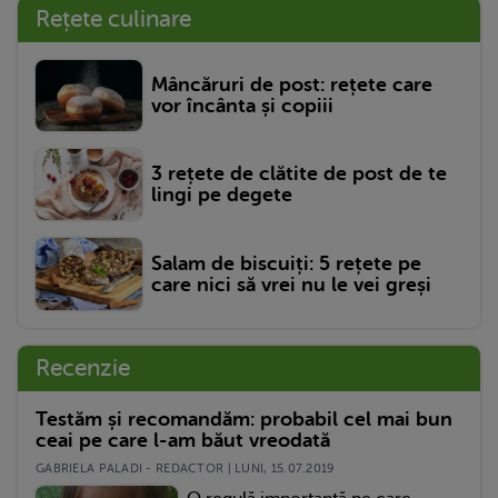
Rețete culinare
Mâncăruri de post: rețete care
vor încânta și copiii
3 rețete de clătite de post de te
lingi pe degete
Salam de biscuiți: 5 rețete pe
care nici să vrei nu le vei greși
Recenzie
Testăm și recomandăm: probabil cel mai bun
ceai pe care l-am băut vreodată
GABRIELA PALADI - REDACTOR | LUNI, 15.07.2019