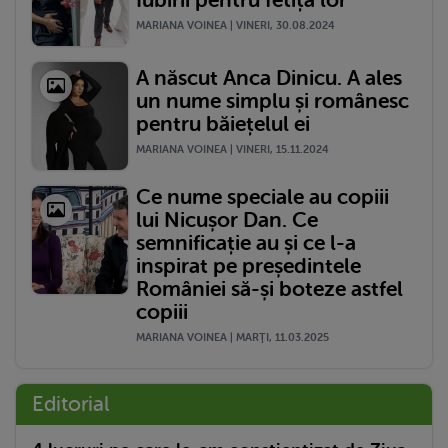
Iubirii pentru fetița lor
MARIANA VOINEA | VINERI, 30.08.2024
A născut Anca Dinicu. A ales
un nume simplu și românesc
pentru băiețelul ei
MARIANA VOINEA | VINERI, 15.11.2024
Ce nume speciale au copiii
lui Nicușor Dan. Ce
semnificație au și ce l-a
inspirat pe președintele
României să-și boteze astfel
copiii
MARIANA VOINEA | MARŢI, 11.03.2025
Editorial