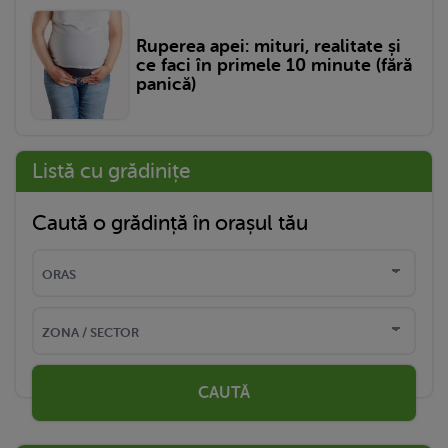
Ruperea apei: mituri, realitate și
ce faci în primele 10 minute (fără
panică)
Listă cu grădinițe
Caută o grădință în orașul tău
CAUTĂ