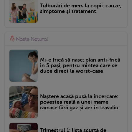
Tulburări de mers la copii: cauze,
simptome și tratament
Mi-e frică să nasc: plan anti-frică
în 5 pași, pentru mintea care se
duce direct la worst-case
Naștere acasă pusă la încercare:
povestea reală a unei mame
rămase fără gaz și aer în travaliu
Trimestrul 1: lista scurtă de