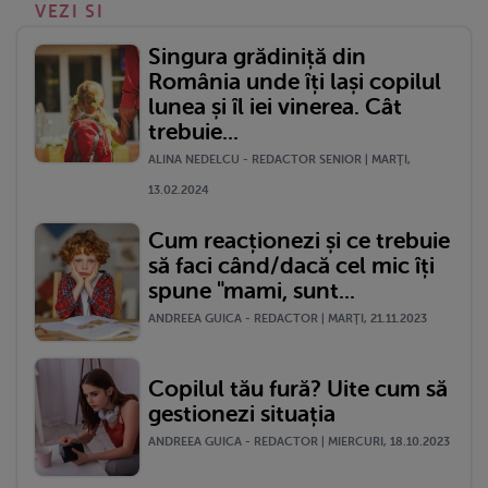
VEZI SI
Singura grădiniță din
România unde îți lași copilul
lunea și îl iei vinerea. Cât
trebuie...
ALINA NEDELCU - REDACTOR SENIOR | MARŢI,
13.02.2024
Cum reacționezi și ce trebuie
să faci când/dacă cel mic îți
spune "mami, sunt...
ANDREEA GUICA - REDACTOR | MARŢI, 21.11.2023
Copilul tău fură? Uite cum să
gestionezi situația
ANDREEA GUICA - REDACTOR | MIERCURI, 18.10.2023