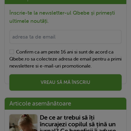
Înscrie-te la newsletter-ul Qbebe și primești
ultimele noutăți.
Confirm ca am peste 16 ani si sunt de acord ca
Qbebe.ro sa colecteze adresa de email pentru a primi
newslettere si e-mail-uri promotionale.
VREAU SĂ MĂ ÎNSCRIU
Articole asemănătoare
De ce ar trebui să îți
încurajezi copilul să țină un
jurnal? Ce beneficii îi aduce