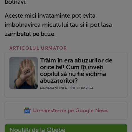
bolnavi.
Aceste mici invataminte pot evita
imbolnavirea micutului tau si ii pot lasa
zambetul pe buze.
ARTICOLUL URMATOR
Trăim în era abuzurilor de
orice fel! Cum îți înveți
copilul să nu fie victima
abuzatorilor?
MARIANA VOINEA | JOI, 22.02.2024
Urmareste-ne pe Google News
Noutăți de la Qbebe