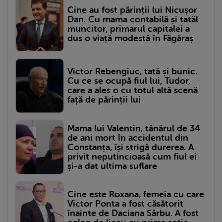
Cine au fost părinții lui Nicușor
Dan. Cu mama contabilă și tatăl
muncitor, primarul capitalei a
dus o viață modestă în Făgăraș
Victor Rebengiuc, tată și bunic.
Cu ce se ocupă fiul lui, Tudor,
care a ales o cu totul altă scenă
față de părinții lui
Mama lui Valentin, tânărul de 34
de ani mort în accidentul din
Constanța, își strigă durerea. A
privit neputincioasă cum fiul ei
și-a dat ultima suflare
Cine este Roxana, femeia cu care
Victor Ponta a fost căsătorit
înainte de Daciana Sârbu. A fost