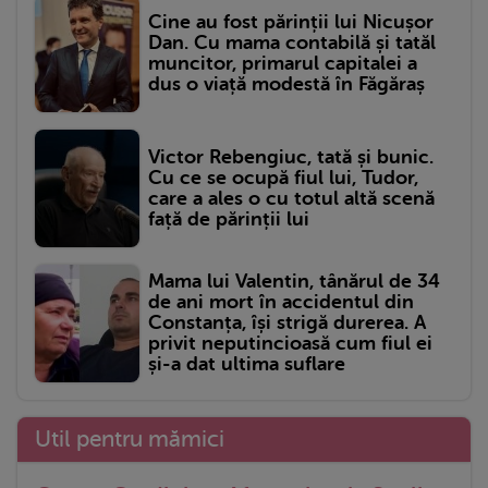
Cine au fost părinții lui Nicușor
Dan. Cu mama contabilă și tatăl
muncitor, primarul capitalei a
dus o viață modestă în Făgăraș
Victor Rebengiuc, tată și bunic.
Cu ce se ocupă fiul lui, Tudor,
care a ales o cu totul altă scenă
față de părinții lui
Mama lui Valentin, tânărul de 34
de ani mort în accidentul din
Constanța, își strigă durerea. A
privit neputincioasă cum fiul ei
și-a dat ultima suflare
Util pentru mămici