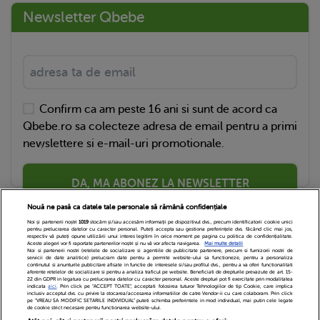
Newsletter Qbebe
Confirm ca am peste 16 ani si sunt de acord ca
Qbebe.ro sa colecteze adresa de email pentru a primi
newslettere si e-mail-uri promotionale.
DA, MA ABONEZ LA NEWSLETTER
Nouă ne pasă ca datele tale personale să rămână confidențiale
Noi și partenerii noștri
1019
stocăm și/sau accesăm informații pe dispozitivul dvs., precum identificatorii cookie unici
pentru prelucrarea datelor cu caracter personal. Puteți accepta sau gestiona preferințele dvs. făcând clic mai jos,
respectiv vă puteți opune utilizării unui interes legitim în orice moment pe pagina cu politica de confidențialitate.
Aceste alegeri vor fi raportate partenerilor noștri și nu vă vor afecta navigarea.
Mai multe detalii
Noi si partenerii nostri (retelele de socializare si agentiile de publicitate partenere, precum si furnizorii nostri de
servicii de date analitice) prelucram date pentru a permite website-ului sa functioneze, pentru a personaliza
continutul si anunturile publicitare afisate in functie de interesele si/sau profilul dvs., pentru a va oferi functionalitati
aferente retelelor de socializare si pentru a analiza traficul pe website. Beneficiati de drepturile prevazute de art. 15-
22 din GDPR in legatura cu prelucrarea datelor cu caracter personal. Aceste drepturi pot fi exercitate prin modalitatea
indicata
aici
. Prin click pe “ACCEPT TOATE”, acceptati folosirea tuturor Tehnologiilor de tip Cookie, care implica
inclusiv acceptul dvs. cu privire la stocarea/accesarea informatiilor de catre Vendor-ii cu care colaboram. Prin click
Echipa Editoriala
Newsletter
Contact
pe “VREAU SA MODIFIC SETARILE INDIVIDUAL” puteti schimba preferintele in mod individual, mai putin cele legate
de cookie strict necesare pentru functionarea website-ului.