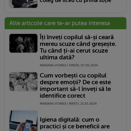
coleg de liceu cu prima soție
Alte articole care te-ar putea interesa
Îți înveți copilul să-și ceară
mereu scuze când greșește.
Tu când ți-ai cerut scuze
ultima dată?
MARIANA VOINEA | VINERI, 07.06.2024
Cum vorbești cu copilul
despre emoții? De ce este
important să-l înveți să le
identifice corect
MARIANA VOINEA | MARŢI, 21.05.2024
Igiena digitală: cum o
practici și ce beneficii are