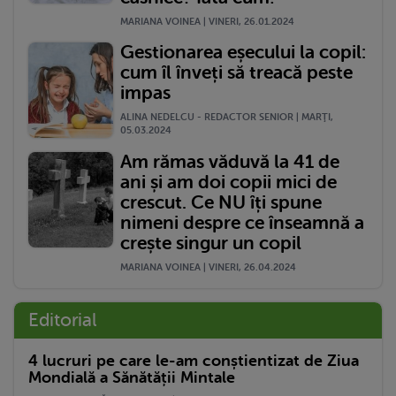
MARIANA VOINEA | VINERI, 26.01.2024
Gestionarea eșecului la copil:
cum îl înveți să treacă peste
impas
ALINA NEDELCU - REDACTOR SENIOR | MARŢI,
05.03.2024
Am rămas văduvă la 41 de
ani și am doi copii mici de
crescut. Ce NU îți spune
nimeni despre ce înseamnă a
crește singur un copil
MARIANA VOINEA | VINERI, 26.04.2024
Editorial
4 lucruri pe care le-am conștientizat de Ziua
Mondială a Sănătății Mintale