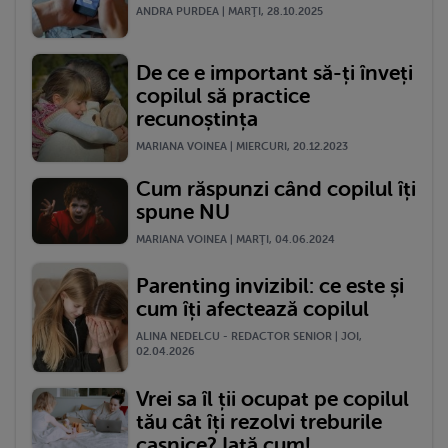
ANDRA PURDEA | MARŢI, 28.10.2025
De ce e important să-ți înveți
copilul să practice
recunoștința
MARIANA VOINEA | MIERCURI, 20.12.2023
Cum răspunzi când copilul îți
spune NU
MARIANA VOINEA | MARŢI, 04.06.2024
Parenting invizibil: ce este și
cum îți afectează copilul
ALINA NEDELCU - REDACTOR SENIOR | JOI,
02.04.2026
Vrei sa îl ții ocupat pe copilul
tău cât îți rezolvi treburile
casnice? Iată cum!