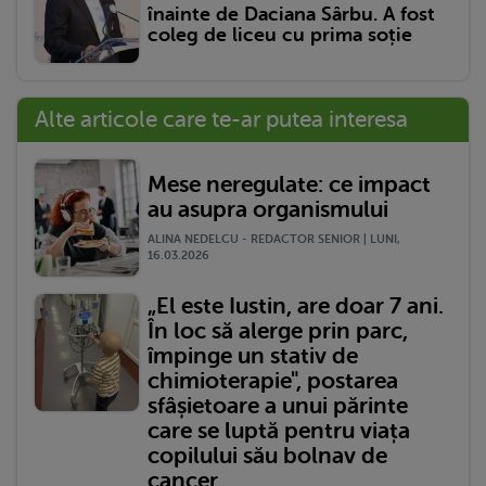
înainte de Daciana Sârbu. A fost
coleg de liceu cu prima soție
Alte articole care te-ar putea interesa
Mese neregulate: ce impact
au asupra organismului
ALINA NEDELCU - REDACTOR SENIOR | LUNI,
16.03.2026
„El este Iustin, are doar 7 ani.
În loc să alerge prin parc,
împinge un stativ de
chimioterapie", postarea
sfâșietoare a unui părinte
care se luptă pentru viața
copilului său bolnav de
cancer