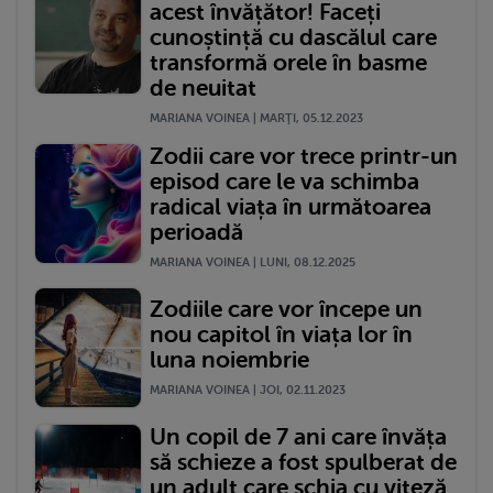
acest învățător! Faceți
cunoștință cu dascălul care
transformă orele în basme
de neuitat
MARIANA VOINEA | MARŢI, 05.12.2023
Zodii care vor trece printr-un
episod care le va schimba
radical viața în următoarea
perioadă
MARIANA VOINEA | LUNI, 08.12.2025
Zodiile care vor începe un
nou capitol în viața lor în
luna noiembrie
MARIANA VOINEA | JOI, 02.11.2023
Un copil de 7 ani care învăța
să schieze a fost spulberat de
un adult care schia cu viteză