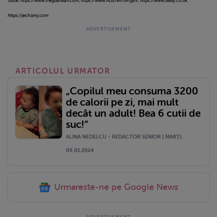
Surse: https://www.theguardian.com; https://www.ncbi.nlm.nih.gov; https://www.sealy.co.uk;
https://jech.bmj.com
ARTICOLUL URMATOR
„Copilul meu consuma 3200
de calorii pe zi, mai mult
decât un adult! Bea 6 cutii de
suc!”
ALINA NEDELCU - REDACTOR SENIOR | MARŢI,
09.01.2024
Urmareste-ne pe Google News