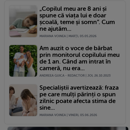
„Copilul meu are 8 ani și
spune că viața lui e doar
școală, teme și somn”. Cum
ne ajutăm...
MARIANA VOINEA | MARŢI, 05.05.2026
Am auzit o voce de bărbat
prin monitorul copilului meu
de 1 an. Când am intrat în
cameră, nu era...
ANDREEA GUICA - REDACTOR | JOI, 26.10.2023
Specialiștii avertizează: fraza
pe care mulți părinți o spun
zilnic poate afecta stima de
sine...
MARIANA VOINEA | VINERI, 05.06.2026