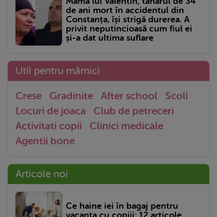
Mama lui Valentin, tânărul de 34
de ani mort în accidentul din
Constanța, își strigă durerea. A
privit neputincioasă cum fiul ei
și-a dat ultima suflare
Util pentru mămici
Crese
Gradinite
After school
Scoli
Locuri de joaca
Club de petreceri
Activitati copii
Clinici medicale
Agentii bone
Articole noi
Ce haine iei în bagaj pentru
vacanța cu copiii: 12 articole