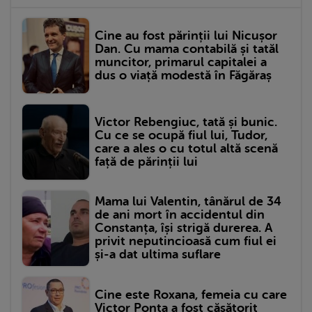
Cine au fost părinții lui Nicușor
Dan. Cu mama contabilă și tatăl
muncitor, primarul capitalei a
dus o viață modestă în Făgăraș
Victor Rebengiuc, tată și bunic.
Cu ce se ocupă fiul lui, Tudor,
care a ales o cu totul altă scenă
față de părinții lui
Mama lui Valentin, tânărul de 34
de ani mort în accidentul din
Constanța, își strigă durerea. A
privit neputincioasă cum fiul ei
și-a dat ultima suflare
Cine este Roxana, femeia cu care
Victor Ponta a fost căsătorit