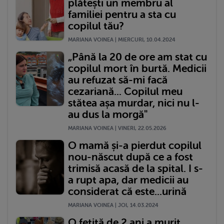
plătești un membru al
familiei pentru a sta cu
copilul tău?
MARIANA VOINEA | MIERCURI, 10.04.2024
„Până la 20 de ore am stat cu
copilul mort în burtă. Medicii
au refuzat să-mi facă
cezariană... Copilul meu
stătea așa murdar, nici nu l-
au dus la morgă"
MARIANA VOINEA | VINERI, 22.05.2026
O mamă și-a pierdut copilul
nou-născut după ce a fost
trimisă acasă de la spital. I s-
a rupt apa, dar medicii au
considerat că este...urină
MARIANA VOINEA | JOI, 14.03.2024
O fetiță de 2 ani a murit