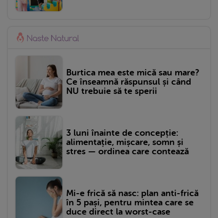
Burtica mea este mică sau mare?
Ce înseamnă răspunsul și când
NU trebuie să te sperii
3 luni înainte de concepție:
alimentație, mișcare, somn și
stres — ordinea care contează
Mi-e frică să nasc: plan anti-frică
în 5 pași, pentru mintea care se
duce direct la worst-case