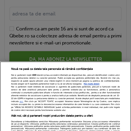
Confirm ca am peste 16 ani si sunt de acord ca
Qbebe.ro sa colecteze adresa de email pentru a primi
newslettere si e-mail-uri promotionale.
DA, MA ABONEZ LA NEWSLETTER
Nouă ne pasă ca datele tale personale să rămână confidențiale
Noi și partenerii noștri
1019
stocăm și/sau accesăm informații pe dispozitivul dvs., precum identificatorii cookie unici
pentru prelucrarea datelor cu caracter personal. Puteți accepta sau gestiona preferințele dvs. făcând clic mai jos,
respectiv vă puteți opune utilizării unui interes legitim în orice moment pe pagina cu politica de confidențialitate.
Aceste alegeri vor fi raportate partenerilor noștri și nu vă vor afecta navigarea.
Mai multe detalii
Noi si partenerii nostri (retelele de socializare si agentiile de publicitate partenere, precum si furnizorii nostri de
servicii de date analitice) prelucram date pentru a permite website-ului sa functioneze, pentru a personaliza
continutul si anunturile publicitare afisate in functie de interesele si/sau profilul dvs., pentru a va oferi functionalitati
aferente retelelor de socializare si pentru a analiza traficul pe website. Beneficiati de drepturile prevazute de art. 15-
22 din GDPR in legatura cu prelucrarea datelor cu caracter personal. Aceste drepturi pot fi exercitate prin modalitatea
indicata
aici
. Prin click pe “ACCEPT TOATE”, acceptati folosirea tuturor Tehnologiilor de tip Cookie, care implica
inclusiv acceptul dvs. cu privire la stocarea/accesarea informatiilor de catre Vendor-ii cu care colaboram. Prin click
Echipa Editoriala
Newsletter
Contact
pe “VREAU SA MODIFIC SETARILE INDIVIDUAL” puteti schimba preferintele in mod individual, mai putin cele legate
de cookie strict necesare pentru functionarea website-ului.
Atât noi, cât și partenerii noștri prelucrăm datele pentru a oferi:
Cariere
Cookies
Politica de confidentialitate
Dezvoltarea și îmbunătățirea serviciilor. Măsurarea performanței reclamelor. Stocarea și/sau accesarea informațiilor
de pe un dispozitiv. Utilizarea profilurilor pentru selectarea conținutului personalizat. Crearea profilurilor de conținut
DivaHair Cosmetics
Despre noi
personalizat. Utilizarea profilurilor pentru selectarea publicității personalizate. Crearea profilurilor pentru publicitate
personalizată. Măsurarea performanței conținutului. Înțelegerea publicului prin statistici sau combinații de date din
surse diferite. Utilizarea de date limitate pentru a selecta publicitatea. Utilizarea datelor limitate pentru a selecta