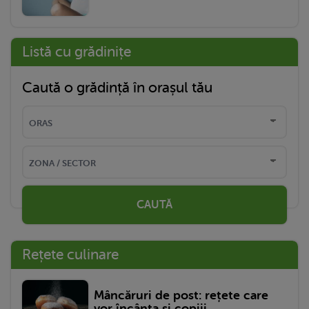
Listă cu grădinițe
Caută o grădință în orașul tău
CAUTĂ
Rețete culinare
Mâncăruri de post: rețete care
vor încânta și copiii