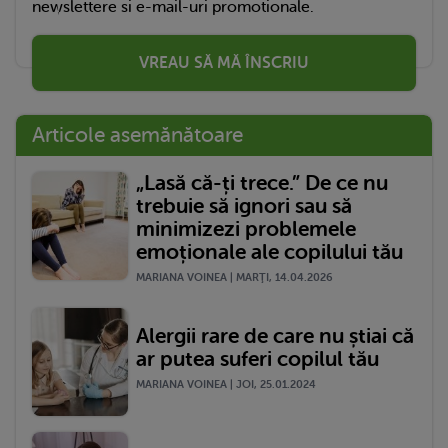
newslettere si e-mail-uri promotionale.
VREAU SĂ MĂ ÎNSCRIU
Articole asemănătoare
„Lasă că-ți trece.” De ce nu
trebuie să ignori sau să
minimizezi problemele
emoționale ale copilului tău
MARIANA VOINEA | MARŢI, 14.04.2026
Alergii rare de care nu știai că
ar putea suferi copilul tău
MARIANA VOINEA | JOI, 25.01.2024