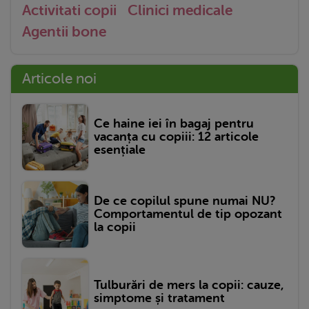
Activitati copii
Clinici medicale
Agentii bone
Articole noi
Ce haine iei în bagaj pentru
vacanța cu copiii: 12 articole
esențiale
De ce copilul spune numai NU?
Comportamentul de tip opozant
la copii
Tulburări de mers la copii: cauze,
simptome și tratament