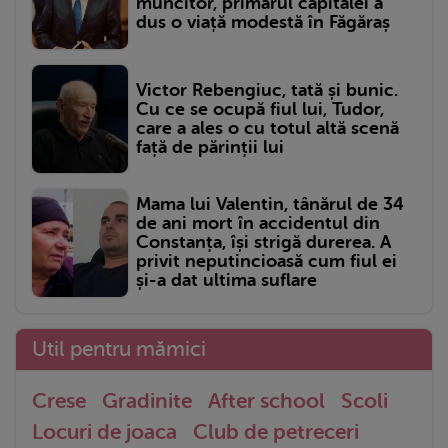
muncitor, primarul capitalei a
dus o viață modestă în Făgăraș
Victor Rebengiuc, tată și bunic.
Cu ce se ocupă fiul lui, Tudor,
care a ales o cu totul altă scenă
față de părinții lui
Mama lui Valentin, tânărul de 34
de ani mort în accidentul din
Constanța, își strigă durerea. A
privit neputincioasă cum fiul ei
și-a dat ultima suflare
Util pentru mămici
Crese
Gradinite
After school
Scoli
Locuri de joaca
Club de petreceri