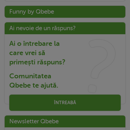
Funny by Qbebe
Ai nevoie de un răspuns?
Ai o întrebare la
care vrei să
primești răspuns?
Comunitatea
Qbebe te ajută.
ÎNTREABĂ
Newsletter Qbebe