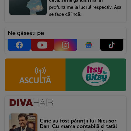
ceva, să ne gândim mai în
profunzime la lucrul respectiv. Așa
se face că încă...
Ne găsești pe
Cine au fost părinții lui Nicușor
Dan. Cu mama contabilă și tatăl