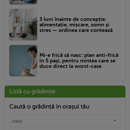
3 luni înainte de concepție:
alimentație, mișcare, somn și
stres — ordinea care contează
Mi-e frică să nasc: plan anti-frică
în 5 pași, pentru mintea care se
duce direct la worst-case
Listă cu grădinițe
Caută o grădință în orașul tău