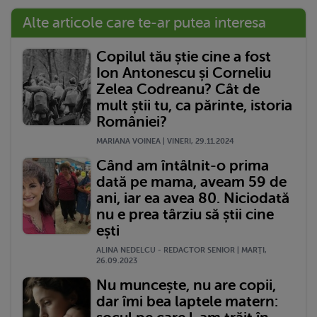
Alte articole care te-ar putea interesa
Copilul tău știe cine a fost
Ion Antonescu și Corneliu
Zelea Codreanu? Cât de
mult știi tu, ca părinte, istoria
României?
MARIANA VOINEA | VINERI, 29.11.2024
Când am întâlnit-o prima
dată pe mama, aveam 59 de
ani, iar ea avea 80. Niciodată
nu e prea târziu să știi cine
ești
ALINA NEDELCU - REDACTOR SENIOR | MARŢI,
26.09.2023
Nu muncește, nu are copii,
dar îmi bea laptele matern: