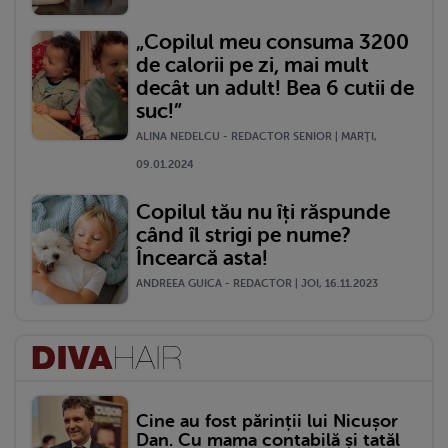
„Copilul meu consuma 3200
de calorii pe zi, mai mult
decât un adult! Bea 6 cutii de
suc!”
ALINA NEDELCU - REDACTOR SENIOR | MARŢI,
09.01.2024
Copilul tău nu îți răspunde
când îl strigi pe nume?
Încearcă asta!
ANDREEA GUICA - REDACTOR | JOI, 16.11.2023
Cine au fost părinții lui Nicușor
Dan. Cu mama contabilă și tatăl