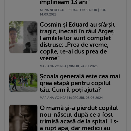
împlineam 13 ani"
ALINA NEDELCU - REDACTOR SENIOR | JOI,
14.09.2023
Cosmin și Eduard au sfârșit
tragic, înecați în râul Argeș.
Familiile lor sunt complet
distruse: „Prea de vreme,
copile, te-ai dus prea de
vreme”
MARIANA VOINEA | VINERI, 24.07.2026
Școala generală este cea mai
grea etapă pentru copilul
tău. Cum îl poți ajuta?
MARIANA VOINEA | MIERCURI, 05.06.2024
O mamă și-a pierdut copilul
nou-născut după ce a fost
trimisă acasă de la spital. I s-
a rupt apa, dar medicii au