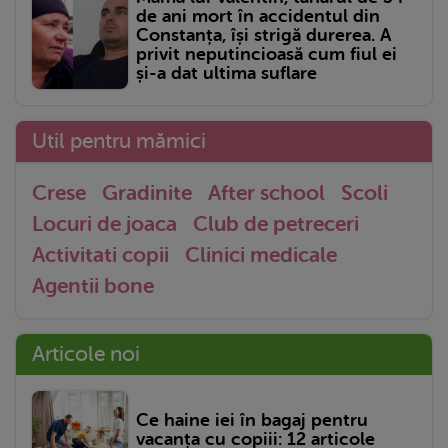
de ani mort în accidentul din
Constanța, își strigă durerea. A
privit neputincioasă cum fiul ei
și-a dat ultima suflare
Util pentru mămici
Crese
Gradinite
After school
Scoli
Locuri de joaca
Club de petreceri
Activitati copii
Clinici medicale
Agentii bone
Articole noi
Ce haine iei în bagaj pentru
vacanța cu copiii: 12 articole