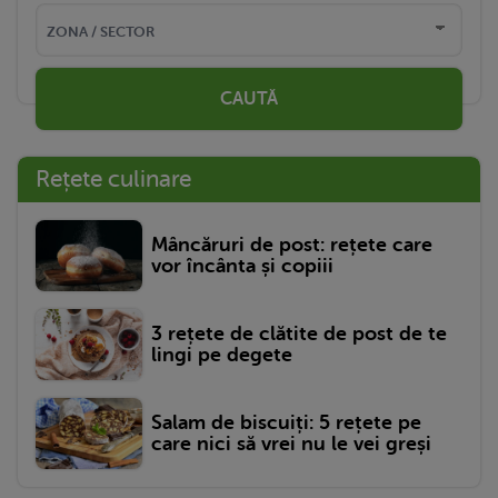
CAUTĂ
Rețete culinare
Mâncăruri de post: rețete care
vor încânta și copiii
3 rețete de clătite de post de te
lingi pe degete
Salam de biscuiți: 5 rețete pe
care nici să vrei nu le vei greși