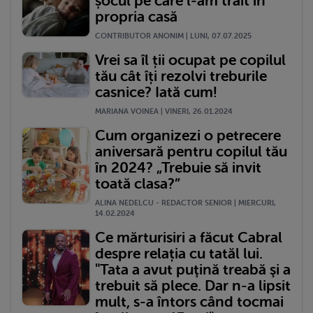
șocul pe care l-am trăit în
propria casă
CONTRIBUTOR ANONIM | LUNI, 07.07.2025
Vrei sa îl ții ocupat pe copilul
tău cât îți rezolvi treburile
casnice? Iată cum!
MARIANA VOINEA | VINERI, 26.01.2024
Cum organizezi o petrecere
aniversară pentru copilul tău
în 2024? „Trebuie să invit
toată clasa?”
ALINA NEDELCU - REDACTOR SENIOR | MIERCURI,
14.02.2024
Ce mărturisiri a făcut Cabral
despre relația cu tatăl lui.
"Tata a avut puţină treabă şi a
trebuit să plece. Dar n-a lipsit
mult, s-a întors când tocmai