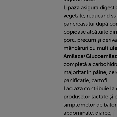
Lipaza
asigura digesti
vegetale, reducând su
pancreasului după c
copioase alcătuite din
porc, precum şi derivat
mâncăruri cu mult ule
Amilaza/Glucoamila
completă a carbohidra
majoritar în pâine, ce
panificaţie, cartofi.
Lactaza
contribuie la d
produselor lactate şi p
simptomelor de balon
abdominale, diaree,