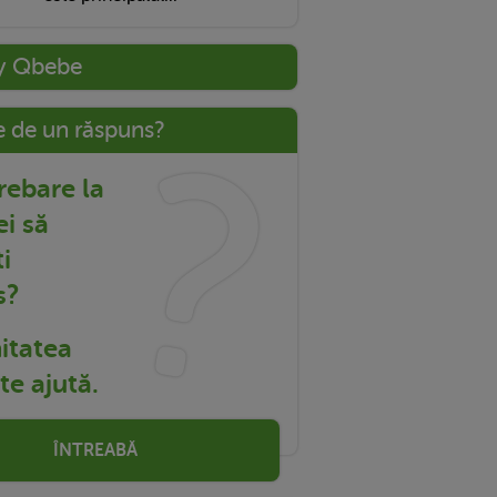
y Qbebe
e de un răspuns?
trebare la
ei să
i
s?
tatea
e ajută.
ÎNTREABĂ