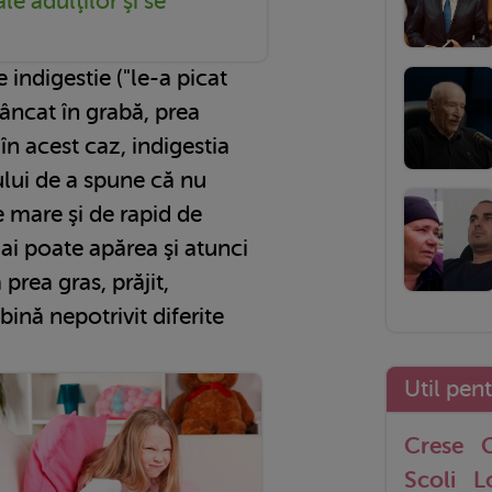
le adulţilor şi se
e indigestie ("le-a picat
âncat în grabă, prea
în acest caz, indigestia
lui de a spune că nu
e mare şi de rapid de
ai poate apărea şi atunci
rea gras, prăjit,
nă nepotrivit diferite
Util pen
Crese
G
Scoli
L