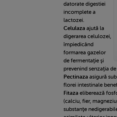
datorate digestiei
incomplete a
lactozei.
Celulaza
ajută la
digerarea celulozei,
împiedicând
formarea gazelor
de fermentaţie şi
prevenind senzaţia de
Pectinaza
asigură sub
florei intestinale bene
Fitaza
eliberează fosfo
(calciu, fier, magneziu
substanţe nedigerabile