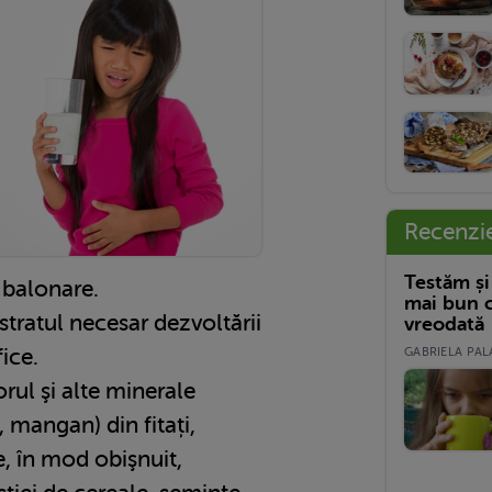
Recenzi
Testăm și
 balonare.
mai bun c
stratul necesar dezvoltării
vreodată
fice.
GABRIELA PALA
rul şi alte minerale
, mangan) din fitați,
, în mod obişnuit,