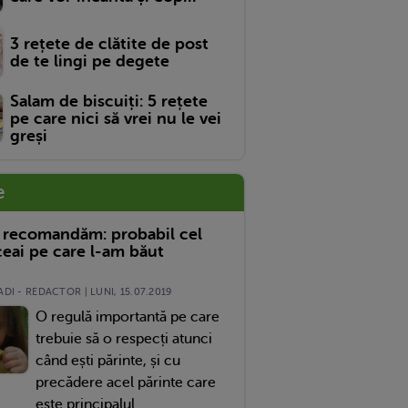
3 rețete de clătite de post
de te lingi pe degete
Salam de biscuiți: 5 rețete
pe care nici să vrei nu le vei
greși
e
 recomandăm: probabil cel
eai pe care l-am băut
DI - REDACTOR | LUNI, 15.07.2019
O regulă importantă pe care
trebuie să o respecți atunci
când ești părinte, și cu
precădere acel părinte care
este principalul...