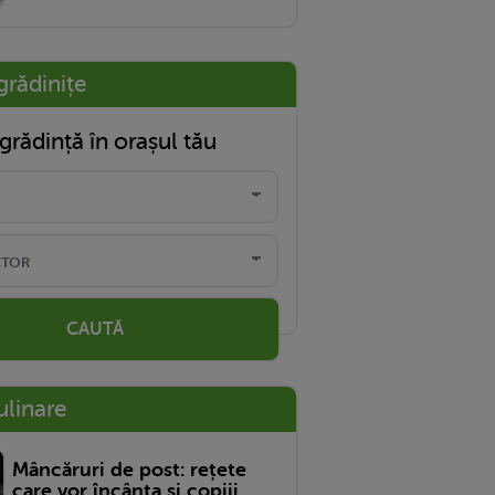
grădinițe
grădință în orașul tău
CAUTĂ
ulinare
Mâncăruri de post: rețete
care vor încânta și copiii