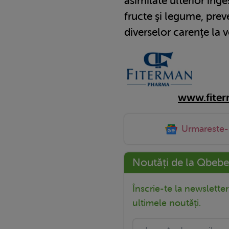
asimilate ulterior inge
fructe şi legume, prev
diverselor carenţe la v
www.fite
Urmareste
Noutăți de la Qbebe
Înscrie-te la newslette
ultimele noutăți.