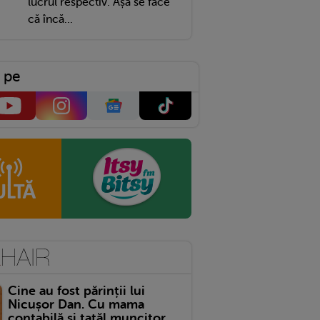
lucrul respectiv. Așa se face
că încă...
 pe
Cine au fost părinții lui
Nicușor Dan. Cu mama
contabilă și tatăl muncitor,