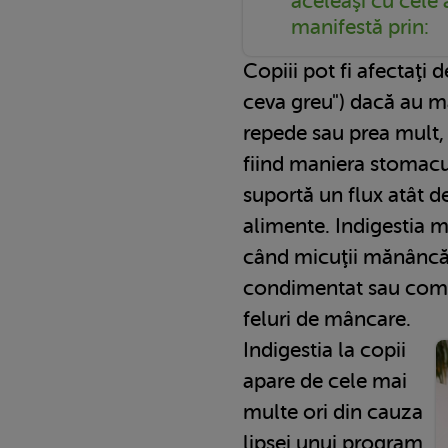
aceleaşi cu cele a
manifestă prin:
Copiii pot fi afectaţi d
ceva greu") dacă au m
repede sau prea mult, 
fiind maniera stomacu
suportă un flux atât d
alimente. Indigestia m
când micuţii mănâncă p
condimentat sau combi
feluri de mâncare.
Indigestia la copii
apare de cele mai
multe ori din cauza
lipsei unui program