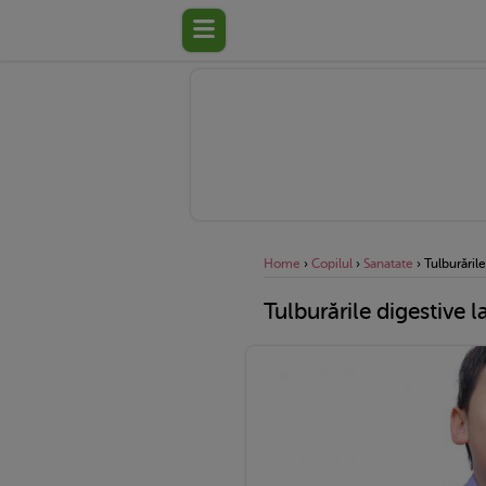
Home
›
Copilul
›
Sanatate
›
Tulburăril
Tulburările digestive l