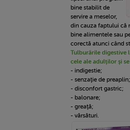
bine stabilit de
servire a meselor,
din cauza faptului că
bine alimentele sau pe
corectă atunci când s
Tulburările digestive 
cele ale adulţilor şi s
- indigestie;
- senzaţie de preaplin
- disconfort gastric;
- balonare;
- greaţă;
- vărsături.