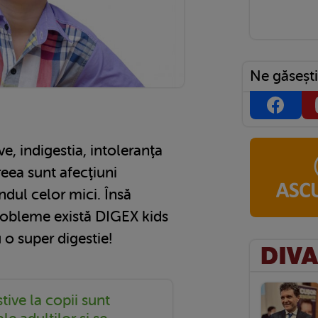
Ne găsești
ve, indigestia, intoleranţa
reea sunt afecţiuni
ândul celor mici. Însă
robleme există DIGEX kids
o super digestie!
tive la copii sunt