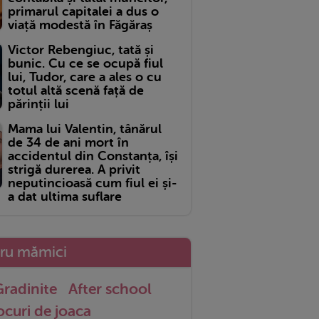
primarul capitalei a dus o
viață modestă în Făgăraș
Victor Rebengiuc, tată și
bunic. Cu ce se ocupă fiul
lui, Tudor, care a ales o cu
totul altă scenă față de
părinții lui
Mama lui Valentin, tânărul
de 34 de ani mort în
accidentul din Constanța, își
strigă durerea. A privit
neputincioasă cum fiul ei și-
a dat ultima suflare
tru mămici
radinite
After school
ocuri de joaca