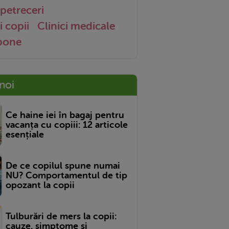
petreceri
i copii
Clinici medicale
 bone
 noi
Ce haine iei în bagaj pentru
vacanța cu copiii: 12 articole
esențiale
De ce copilul spune numai
NU? Comportamentul de tip
opozant la copii
Tulburări de mers la copii:
cauze, simptome și