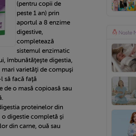
(pentru copii de
peste 1 an) prin
aportul a 8 enzime
digestive,
completează
sistemul enzimatic
i, îmbunătăţeşte digestia,
 mari varietăţi de compuşi
l să facă faţă
ate de o masă copioasă sau
ă.
digestia proteinelor din
 o digestie completă şi
lor din carne, ouă sau