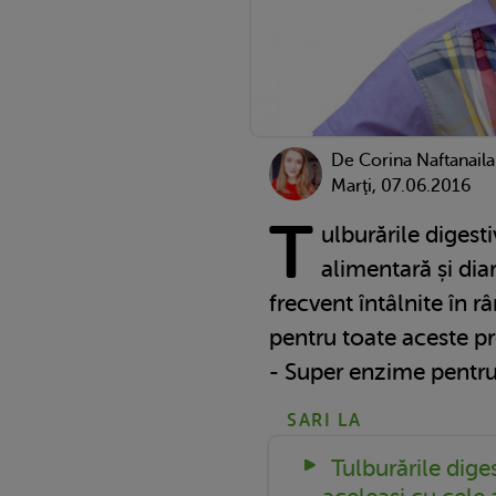
De
Corina Naftanaila
Marţi, 07.06.2016
T
ulburările digesti
alimentară și dia
frecvent întâlnite în r
pentru toate aceste p
- Super enzime pentru 
SARI LA
Tulburările diges