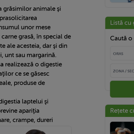
a grăsimilor animale şi
prasolicitarea
Listă cu 
onsumul unor mese
 carne grasă, în special de
Caută o 
e ale acesteia, dar şi din
i, unt sau margarină.
za
realizează o digestie
ţilor ce se găsesc
reale, produse de
igestia laptelui şi
revine apariţia
Rețete c
are, crampe,
dureri