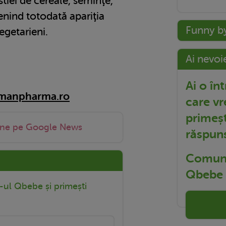
stiei de cereale, seminţe,
enind totodată apariţia
Funny b
egetarieni.
Ai nevoi
Ai o în
rmanpharma.ro
care vr
primeșt
-ne pe Google News
răspun
Comuni
Qbebe t
r-ul Qbebe și primești