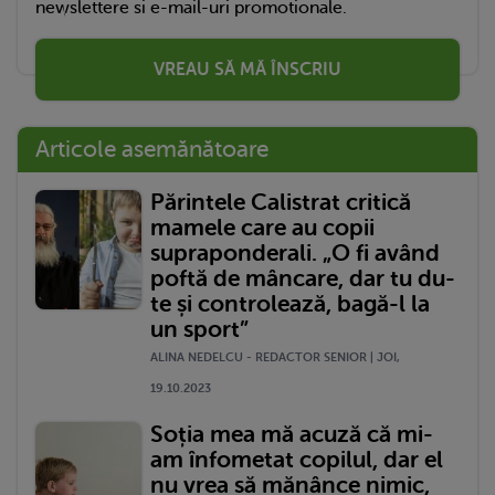
newslettere si e-mail-uri promotionale.
VREAU SĂ MĂ ÎNSCRIU
Articole asemănătoare
Părintele Calistrat critică
mamele care au copii
supraponderali. „O fi având
poftă de mâncare, dar tu du-
te și controlează, bagă-l la
un sport”
ALINA NEDELCU - REDACTOR SENIOR | JOI,
19.10.2023
Soția mea mă acuză că mi-
am înfometat copilul, dar el
nu vrea să mănânce nimic,