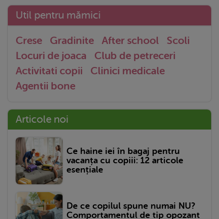
Util pentru mămici
Crese
Gradinite
After school
Scoli
Locuri de joaca
Club de petreceri
Activitati copii
Clinici medicale
Agentii bone
Articole noi
Ce haine iei în bagaj pentru
vacanța cu copiii: 12 articole
esențiale
De ce copilul spune numai NU?
Comportamentul de tip opozant