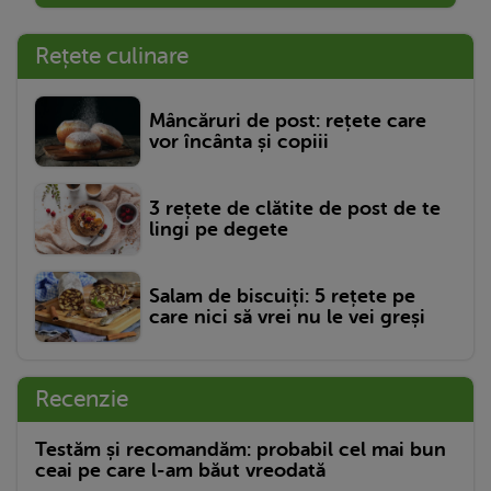
Rețete culinare
Mâncăruri de post: rețete care
vor încânta și copiii
3 rețete de clătite de post de te
lingi pe degete
Salam de biscuiți: 5 rețete pe
care nici să vrei nu le vei greși
Recenzie
Testăm și recomandăm: probabil cel mai bun
ceai pe care l-am băut vreodată