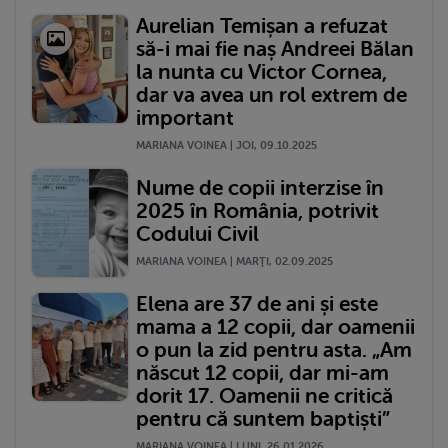
Aurelian Temișan a refuzat
să-i mai fie naș Andreei Bălan
la nunta cu Victor Cornea,
dar va avea un rol extrem de
important
MARIANA VOINEA | JOI, 09.10.2025
Nume de copii interzise în
2025 în România, potrivit
Codului Civil
MARIANA VOINEA | MARŢI, 02.09.2025
Elena are 37 de ani și este
mama a 12 copii, dar oamenii
o pun la zid pentru asta. „Am
născut 12 copii, dar mi-am
dorit 17. Oamenii ne critică
pentru că suntem baptiști”
MARIANA VOINEA | LUNI, 26.01.2026