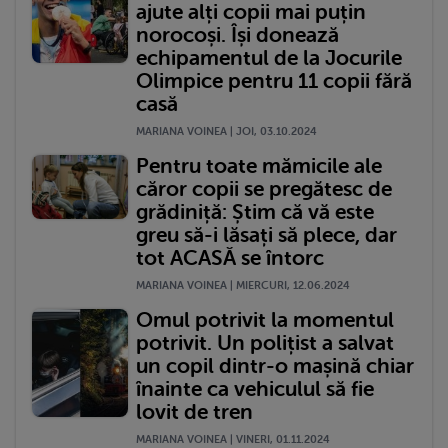
ajute alți copii mai puțin
norocoși. Își donează
echipamentul de la Jocurile
Olimpice pentru 11 copii fără
casă
MARIANA VOINEA | JOI, 03.10.2024
Pentru toate mămicile ale
căror copii se pregătesc de
grădiniță: Știm că vă este
greu să-i lăsați să plece, dar
tot ACASĂ se întorc
MARIANA VOINEA | MIERCURI, 12.06.2024
Omul potrivit la momentul
potrivit. Un polițist a salvat
un copil dintr-o mașină chiar
înainte ca vehiculul să fie
lovit de tren
MARIANA VOINEA | VINERI, 01.11.2024