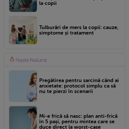
la copii
Tulburări de mers la copii: cauze,
simptome și tratament
Pregătirea pentru sarcină când ai
anxietate: protocol simplu ca să
nu te pierzi în scenarii
Mi-e frică să nasc: plan anti-frică
în 5 pași, pentru mintea care se
duce direct la worst-case