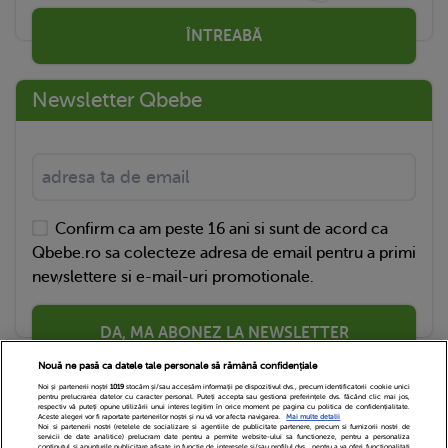
ÎNTREABĂ
Newsletter Qbebe
Confirm ca am peste 16 ani si sunt de acord ca
Qbebe.ro sa colecteze adresa de email pentru a primi
newslettere si e-mail-uri promotionale.
DA, MA ABONEZ LA NEWSLETTER
Nouă ne pasă ca datele tale personale să rămână confidențiale
Noi și partenerii noștri
1019
stocăm și/sau accesăm informații pe dispozitivul dvs., precum identificatorii cookie unici
pentru prelucrarea datelor cu caracter personal. Puteți accepta sau gestiona preferințele dvs. făcând clic mai jos,
respectiv vă puteți opune utilizării unui interes legitim în orice moment pe pagina cu politica de confidențialitate.
Aceste alegeri vor fi raportate partenerilor noștri și nu vă vor afecta navigarea.
Mai multe detalii
Noi si partenerii nostri (retelele de socializare si agentiile de publicitate partenere, precum si furnizorii nostri de
servicii de date analitice) prelucram date pentru a permite website-ului sa functioneze, pentru a personaliza
continutul si anunturile publicitare afisate in functie de interesele si/sau profilul dvs., pentru a va oferi functionalitati