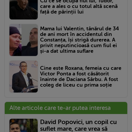
Cu ce se ocupă fiul lui, Tudor,
care a ales o cu totul altă scenă
față de părinții lui
Mama lui Valentin, tânărul de 34
de ani mort în accidentul din
Constanța, își strigă durerea. A
privit neputincioasă cum fiul ei
și-a dat ultima suflare
Cine este Roxana, femeia cu care
Victor Ponta a fost căsătorit
înainte de Daciana Sârbu. A fost
coleg de liceu cu prima soție
Alte articole care te-ar putea interesa
David Popovici, un copil cu
suflet mare, care vrea să