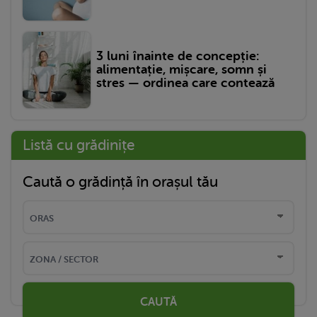
3 luni înainte de concepție:
alimentație, mișcare, somn și
stres — ordinea care contează
Listă cu grădinițe
Caută o grădință în orașul tău
CAUTĂ