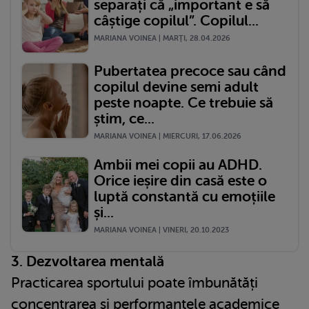
separați că „important e să
câștige copilul”. Copilul...
MARIANA VOINEA | MARŢI, 28.04.2026
Pubertatea precoce sau când
copilul devine semi adult
peste noapte. Ce trebuie să
știm, ce...
MARIANA VOINEA | MIERCURI, 17.06.2026
Ambii mei copii au ADHD.
Orice ieșire din casă este o
luptă constantă cu emoțiile
și...
MARIANA VOINEA | VINERI, 20.10.2023
3. Dezvoltarea mentală
Practicarea sportului poate îmbunătăți
concentrarea și performanțele academice