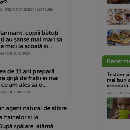
ez?
U - REDACTOR SENIOR | MIERCURI,
larmant: copiii bătuți
ți au șanse mai mari să
e mici la școală și...
A | JOI, 11.06.2026
Recenzi
ea de 11 ani prepară
Testăm și
re grijă de frații ei mai
mai bun c
 ce am ales să o...
vreodată
A | JOI, 22.02.2024
GABRIELA PALA
n agent natural de albire
a hainelor și la
După spălare, atârnă