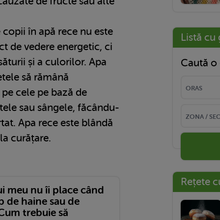
cauzate de fructe sau alte
 copii în apă rece nu este
Listă cu 
ct de vedere energetic, ci
săturii și a culorilor. Apa
Caută o 
petele să rămână
 pe cele pe bază de
ptele sau sângele, făcându-
tat. Apa rece este blândă
 la curățare.
Rețete c
ui meu nu îi place când
b de haine sau de
 Cum trebuie să