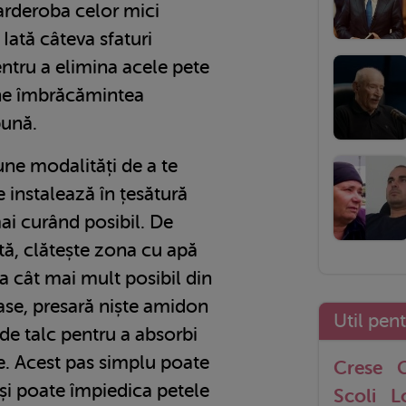
garderoba celor mici
 Iată câteva sfaturi
entru a elimina acele pete
ine îmbrăcămintea
bună.
une modalități de a te
e instalează în țesătură
mai curând posibil. De
tă, clătește zona cu apă
a cât mai mult posibil din
ase, presară niște amidon
Util pen
e talc pentru a absorbi
re. Acest pas simplu poate
Crese
G
și poate împiedica petele
Scoli
L