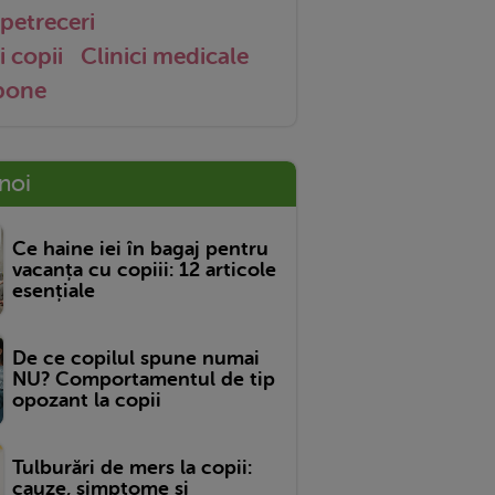
petreceri
i copii
Clinici medicale
 bone
 noi
Ce haine iei în bagaj pentru
vacanța cu copiii: 12 articole
esențiale
De ce copilul spune numai
NU? Comportamentul de tip
opozant la copii
Tulburări de mers la copii:
cauze, simptome și