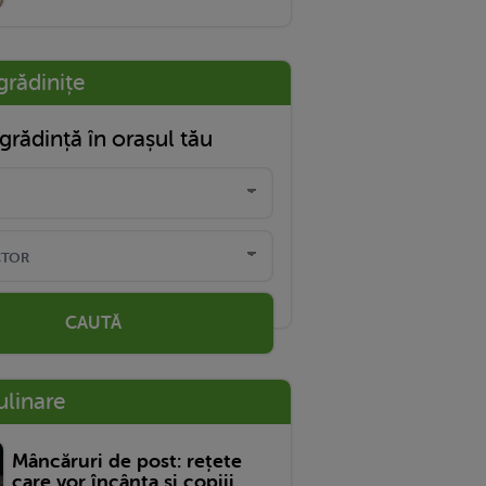
grădinițe
grădință în orașul tău
CAUTĂ
ulinare
Mâncăruri de post: rețete
care vor încânta și copiii