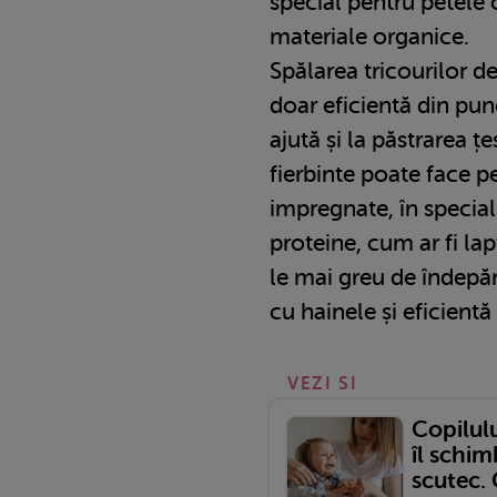
special pentru petele 
materiale organice.
Spălarea tricourilor de
doar eficientă din pun
ajută și la păstrarea țe
fierbinte poate face 
impregnate, în special
proteine, cum ar fi la
le mai greu de îndepăr
cu hainele și eficientă
VEZI SI
Copilul
îl schim
scutec.