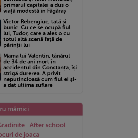
primarul capitalei a dus o
viață modestă în Făgăraș
Victor Rebengiuc, tată și
bunic. Cu ce se ocupă fiul
lui, Tudor, care a ales o cu
totul altă scenă față de
părinții lui
Mama lui Valentin, tânărul
de 34 de ani mort în
accidentul din Constanța, își
strigă durerea. A privit
neputincioasă cum fiul ei și-
a dat ultima suflare
tru mămici
radinite
After school
ocuri de joaca