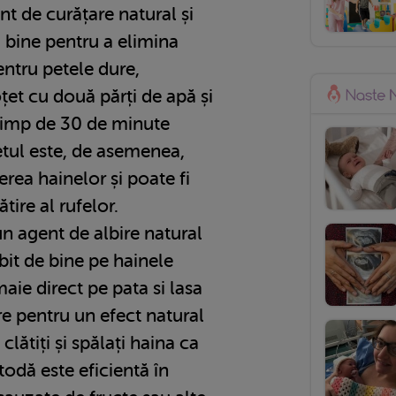
nt de curățare natural și
 bine pentru a elimina
entru petele dure,
et cu două părți de apă și
timp de 30 de minute
etul este, de asemenea,
rea hainelor și poate fi
tire al rufelor.
n agent de albire natural
bit de bine pe hainele
aie direct pe pata si lasa
re pentru un efect natural
clătiți și spălați haina ca
odă este eficientă în