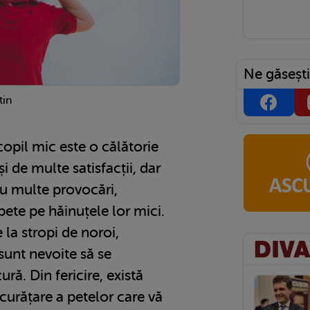
Ne găsești
tin
copil mic este o călătorie
i de multe satisfacții, dar
 cu multe provocări,
pete pe hăinuțele lor mici.
la stropi de noroi,
sunt nevoite să se
ră. Din fericire, există
curățare a petelor care vă