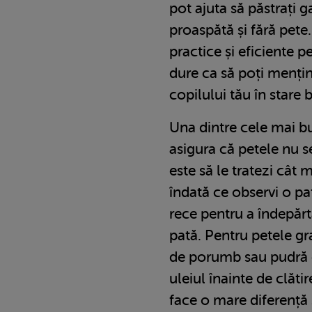
pot ajuta să păstrați 
proaspătă și fără pete.
practice și eficiente p
dure ca să poți menț
copilului tău în stare 
Una dintre cele mai b
asigura că petele nu s
este să le tratezi cât 
îndată ce observi o pa
rece pentru a îndepărt
pată. Pentru petele gr
de porumb sau pudră d
uleiul înainte de clăti
face o mare diferență 