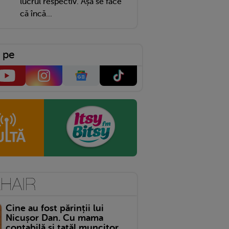
lucrul respectiv. Așa se face
că încă...
 pe
Cine au fost părinții lui
Nicușor Dan. Cu mama
contabilă și tatăl muncitor,