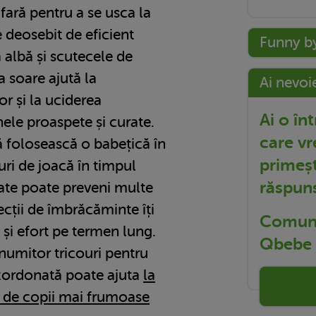
afară pentru a se usca la
e deosebit de eficient
Funny b
albă și scutecele de
 soare ajută la
Ai nevoi
 și la uciderea
Ai o în
nele proaspete și curate.
care vr
ă folosească o babețică în
primeșt
uri de joacă în timpul
răspun
nate poate preveni multe
tecții de îmbrăcăminte îți
Comuni
și efort pe termen lung.
Qbebe t
numitor tricouri pentru
zordonată poate ajuta
la
r de copii mai frumoase