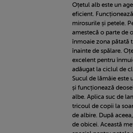
Oțetul alb este un age
eficient. Funcționează
mirosurile și petele. P
amestecă o parte de oț
înmoaie zona pătată 
înainte de spălare. Oț
excelent pentru înmuie
adăugat la ciclul de clă
Sucul de lămâie este u
și funcționează deose
albe. Aplica suc de lam
tricoul de copii la soa
de albire. După aceea, 
de obicei. Această met