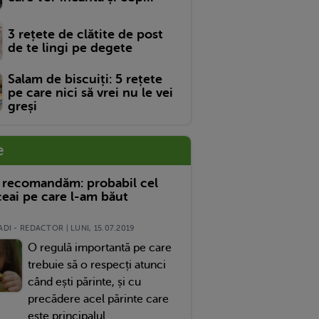
3 rețete de clătite de post
de te lingi pe degete
Salam de biscuiți: 5 rețete
pe care nici să vrei nu le vei
greși
e
 recomandăm: probabil cel
eai pe care l-am băut
DI - REDACTOR | LUNI, 15.07.2019
O regulă importantă pe care
trebuie să o respecți atunci
când ești părinte, și cu
precădere acel părinte care
este principalul...