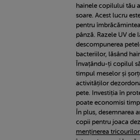
hainele copilului tău 
soare. Acest lucru est
pentru îmbrăcămintea 
pânză. Razele UV de la
descompunerea petelor
bacteriilor, lăsând hai
Învațându-ți copilul s
timpul meselor și șorț
activităților dezordo
pete. Investiția în pro
poate economisi timp 
În plus, desemnarea a
copii pentru joaca de
menținerea tricourilo