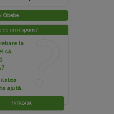
y Qbebe
e de un răspuns?
trebare la
ei să
i
s?
tatea
e ajută.
ÎNTREABĂ