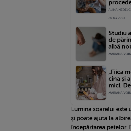
proced
ALINA NEDELC
20.03.2024
Studiu a
de părin
aibă not
MARIANA VOINE
„Fiica m
cina și a
mici. De
MARIANA VOINE
Lumina soarelui este u
și poate ajuta la albire
îndepărtarea petelor. 