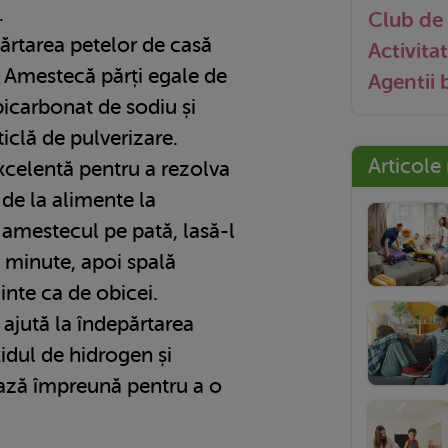
.
Club de 
ărtarea petelor de casă
Activitat
r. Amestecă părți egale de
Agentii
bicarbonat de sodiu și
iclă de pulverizare.
Articole
xcelentă pentru a rezolva
de la alimente la
 amestecul pe pată, lasă-l
 minute, apoi spală
nte ca de obicei.
ajută la îndepărtarea
xidul de hidrogen și
ază împreună pentru a o