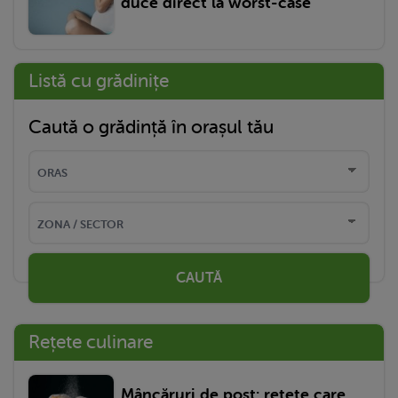
duce direct la worst-case
Listă cu grădinițe
Caută o grădință în orașul tău
CAUTĂ
Rețete culinare
Mâncăruri de post: rețete care