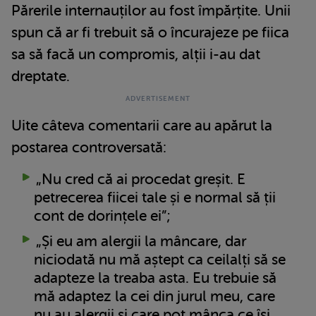
Părerile internauților au fost împărțite. Unii
spun că ar fi trebuit să o încurajeze pe fiica
sa să facă un compromis, alții i-au dat
dreptate.
Uite câteva comentarii care au apărut la
postarea controversată:
„Nu cred că ai procedat greșit. E
petrecerea fiicei tale și e normal să ții
cont de dorințele ei”;
„Și eu am alergii la mâncare, dar
niciodată nu mă aștept ca ceilalți să se
adapteze la treaba asta. Eu trebuie să
mă adaptez la cei din jurul meu, care
nu au alergii și care pot mânca ce își