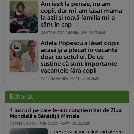
Am ieșit la pensie, nu am
copii, dar mi-am lăsat mama
la azil și toată familia mi-a
sărit în cap
CONTRIBUTOR ANONIM | JOI, 03.07.2025
Adela Popescu a lăsat copiii
acasă și a plecat în vacanță
doar cu soțul ei. De ce
susține că sunt importante
vacanțele fără copii
MARIANA VOINEA | MARŢI, 14.01.2025
Editorial
4 lucruri pe care le-am conștientizat de Ziua
Mondială a Sănătății Mintale
ANDREEA GUICĂ - PSIHOLOG | MARŢI, 10.10.2023
E firesc ca atunci când sărbătorim