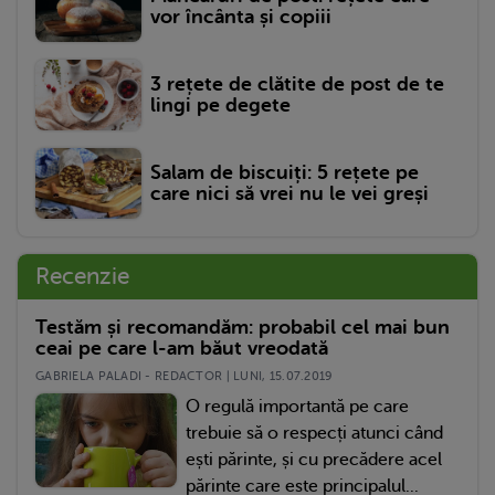
vor încânta și copiii
3 rețete de clătite de post de te
lingi pe degete
Salam de biscuiți: 5 rețete pe
care nici să vrei nu le vei greși
Recenzie
Testăm și recomandăm: probabil cel mai bun
ceai pe care l-am băut vreodată
GABRIELA PALADI - REDACTOR | LUNI, 15.07.2019
O regulă importantă pe care
trebuie să o respecți atunci când
ești părinte, și cu precădere acel
părinte care este principalul...