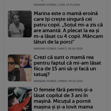
MARIANA VOINEA | LUNI, 19.01.2026
Marina este o mamă eroină
care își crește singură cei
patru copii. „Soțul mi-a zis că
are amantă. A plecat la ea și
m-a lăsat cu 4 copii. Mâncam
lături de la porci”
MARIANA VOINEA | MARŢI, 28.04.2026
Crezi că sunt o mamă rea
pentru faptul că mi-am lăsat
fiica de 15 ani să-și facă un
tatuaj?
MARIANA VOINEA | VINERI, 09.02.2024
O femeie fără permis și-a
lăsat copilul de 3 ani în
mașină. Micuțul a pornit
mașina și și-a lovit mama