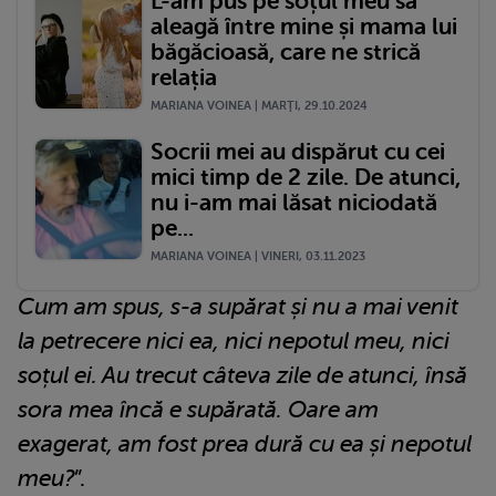
L-am pus pe soțul meu să
aleagă între mine și mama lui
băgăcioasă, care ne strică
relația
MARIANA VOINEA | MARŢI, 29.10.2024
Socrii mei au dispărut cu cei
mici timp de 2 zile. De atunci,
nu i-am mai lăsat niciodată
pe...
MARIANA VOINEA | VINERI, 03.11.2023
Cum am spus, s-a supărat și nu a mai venit
la petrecere nici ea, nici nepotul meu, nici
soțul ei. Au trecut câteva zile de atunci, însă
sora mea încă e supărată. Oare am
exagerat, am fost prea dură cu ea și nepotul
meu?
”.