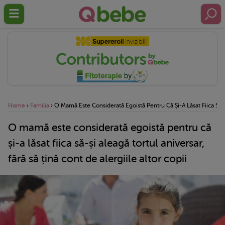
Home
›
Familia
›
O Mamă Este Considerată Egoistă Pentru Că Și-A Lăsat Fiica Să-Și
O mamă este considerată egoistă pentru că
și-a lăsat fiica să-și aleagă tortul aniversar,
fără să țină cont de alergiile altor copii