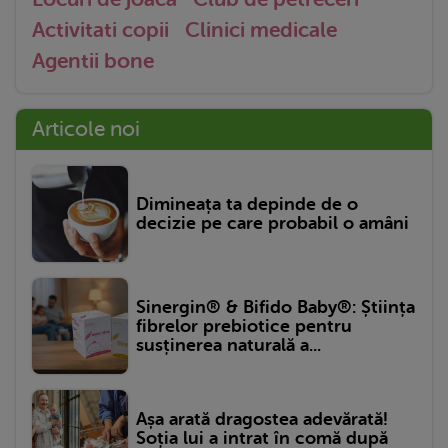
Activitati copii
Clinici medicale
Agentii bone
Articole noi
Dimineața ta depinde de o
decizie pe care probabil o amâni
Sinergin® & Bifido Baby®: Știința
fibrelor prebiotice pentru
susținerea naturală a...
Așa arată dragostea adevărată!
Soția lui a intrat în comă după