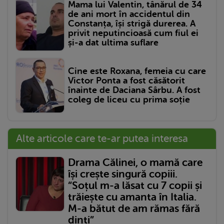
Mama lui Valentin, tânărul de 34
de ani mort în accidentul din
Constanța, își strigă durerea. A
privit neputincioasă cum fiul ei
și-a dat ultima suflare
Cine este Roxana, femeia cu care
Victor Ponta a fost căsătorit
înainte de Daciana Sârbu. A fost
coleg de liceu cu prima soție
Alte articole care te-ar putea interesa
Drama Călinei, o mamă care
își crește singură copiii.
“Soțul m-a lăsat cu 7 copii și
trăiește cu amanta în Italia.
M-a bătut de am rămas fără
dinți”