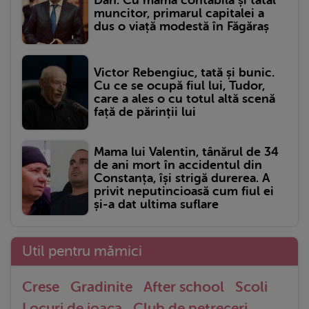
Dan. Cu mama contabilă și tatăl
muncitor, primarul capitalei a
dus o viață modestă în Făgăraș
Victor Rebengiuc, tată și bunic.
Cu ce se ocupă fiul lui, Tudor,
care a ales o cu totul altă scenă
față de părinții lui
Mama lui Valentin, tânărul de 34
de ani mort în accidentul din
Constanța, își strigă durerea. A
privit neputincioasă cum fiul ei
și-a dat ultima suflare
Util pentru mămici
Crese
Gradinite
After school
Scoli
Locuri de joaca
Club de petreceri