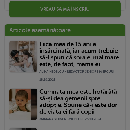
VREAU SĂ MĂ ÎNSCRIU
Articole asemănătoare
Fiica mea de 15 ani e
însărcinată, iar acum trebuie
să-i spun că sora ei mai mare
este, de fapt, mama ei
ALINA NEDELCU - REDACTOR SENIOR | MIERCURI,
18.10.2023
Cumnata mea este hotărâtă
să-și dea gemenii spre
adopție. Spune că-i este dor
de viața ei fără copii
MARIANA VOINEA | MIERCURI, 23.10.2024