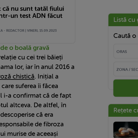
 că nu sunt tatăl fiului
ntr-un test ADN făcut
Listă cu 
 - REDACTOR | VINERI, 15.09.2023
Caută o 
ă de o boală gravă
lație cu cei trei băieți
ma lor, iar în anul 2016 a
roză chistică
. Inițial a
 care suferea îi făcea
 i-a confirmat că de fapt
ul altceva. De altfel, în
Rețete c
 descoperise că era
responsabile de fibroza
lui murise de aceeași