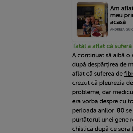
Am aflat
meu pri
acasă
ANDREEA GUICA
Tatăl a aflat că sufer
A continuat să aibă o re
după despărțirea de ma
aflat că suferea de
fib
crezut că pleurezia de
probleme, dar medicul
era vorba despre cu tot
perioada anilor '80 se
purtătorul unei gene 
chistică după ce sora 