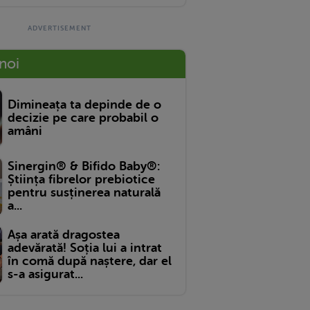
 noi
Dimineața ta depinde de o
decizie pe care probabil o
amâni
Sinergin® & Bifido Baby®:
Știința fibrelor prebiotice
pentru susținerea naturală
a...
Așa arată dragostea
adevărată! Soția lui a intrat
în comă după naștere, dar el
s-a asigurat...