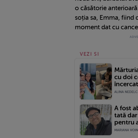
o căsătorie anterioară.
soția sa, Emma, fiind 
moment dat cu cancer
VEZI SI
Mărturia
cu doi 
încercat
ALINA NEDELCU
A fost 
tată dar
pentru a
MARIANA VOINE