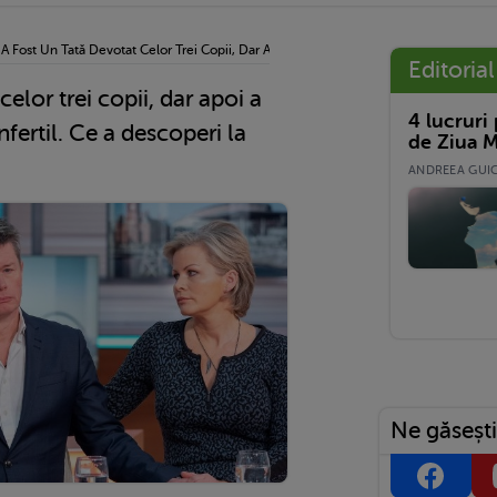
›
A Fost Un Tată Devotat Celor Trei Copii, Dar Apoi A Aflat Că, De Fapt, Este Infertil.
Editorial
celor trei copii, dar apoi a
4 lucruri
infertil. Ce a descoperi la
de Ziua M
ANDREEA GUICĂ
Ne găsești