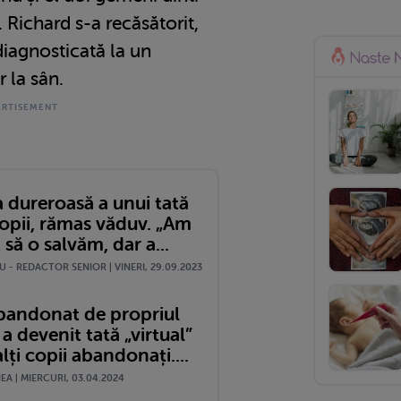
 Richard s-a recăsătorit,
diagnosticată la un
 la sân.
 dureroasă a unui tată
copii, rămas văduv. „Am
 să o salvăm, dar a...
 - REDACTOR SENIOR | VINERI, 29.09.2023
abandonat de propriul
 a devenit tată „virtual”
lți copii abandonați....
A | MIERCURI, 03.04.2024