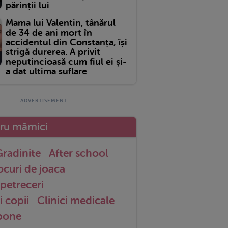
părinții lui
Mama lui Valentin, tânărul
de 34 de ani mort în
accidentul din Constanța, își
strigă durerea. A privit
neputincioasă cum fiul ei și-
a dat ultima suflare
tru mămici
radinite
After school
ocuri de joaca
petreceri
i copii
Clinici medicale
 bone