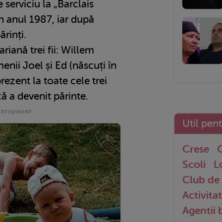
 serviciu la „Barclais
în anul 1987, iar după
ărinți.
riană trei fii: Willem
enii Joel și Ed (născuți în
rezent la toate cele trei
că a devenit părinte.
Util pen
Crese
G
Scoli
L
Club de 
Activitat
Agentii