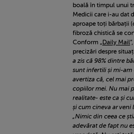
boală în timpul unui 
Medicii care i-au dat d
aproape toți bărbații 
fibroză chistică se con
Conform „
Daily Mail
”
precizări despre situaț
a zis că 98% dintre băr
sunt infertili și mi-a
avertiza că, cel mai p
copiilor mei. Nu mai p
realitate- este ca și cu
și cum cineva ar veni l
„Nimic din ceea ce știa
adevărat de fapt nu est