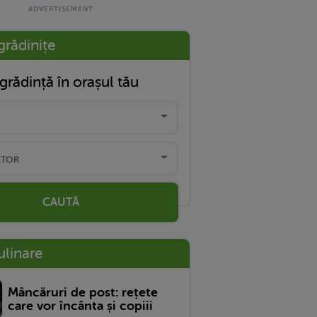
grădinițe
grădință în orașul tău
CAUTĂ
ulinare
Mâncăruri de post: rețete
care vor încânta și copiii