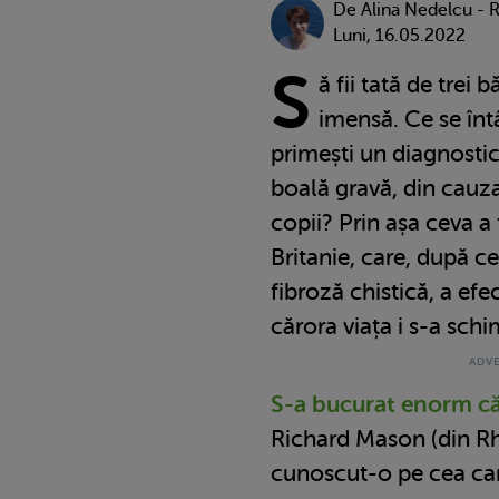
De
Alina Nedelcu - 
Luni, 16.05.2022
S
ă fii tată de trei 
imensă. Ce se înt
primești un diagnostic 
boală gravă, din cauza
copii? Prin așa ceva a
Britanie, care, după ce
fibroză chistică, a ef
cărora viața i s-a sch
S-a bucurat enorm că 
Richard Mason (din Rh
cunoscut-o pe cea care