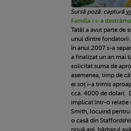
Sursă poză: captură
y
Familia i s-a destrăm
Tatăl a avut parte de 
unul dintre fondatori
în anul 2007 s-a separa
a finalizat un an mai t
solicitat suma de apro
asemenea, timp de câți
ei soț i-a trimis apro
cca. 4000 de dolari. 
implicat într-o relație
Smith, locuind pentru 
o casă din Staffordshir
nouă ani, bărbatul avâ