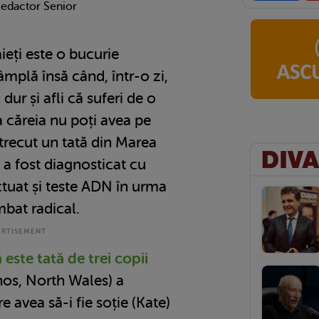
Redactor Senior
băieți este o bucurie
âmplă însă când, într-o zi,
dur și afli că suferi de o
 căreia nu poți avea pe
 trecut un tată din Marea
 a fost diagnosticat cu
ectuat și teste ADN în urma
imbat radical.
este tată de trei copii
os, North Wales) a
 avea să-i fie soție (Kate)