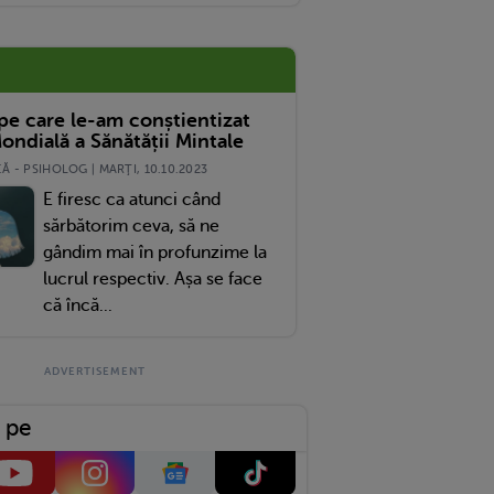
 Ce A Descoperi La Testul ADN
 pe care le-am conștientizat
ondială a Sănătății Mintale
 - PSIHOLOG | MARŢI, 10.10.2023
E firesc ca atunci când
sărbătorim ceva, să ne
gândim mai în profunzime la
lucrul respectiv. Așa se face
că încă...
 pe