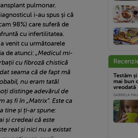
transplant pulmonar.
iagnosticul i-au spus și că
(cam 98%) care suferă de
fruntă cu infertilitatea.
, a venit cu următoarele
ia de atunci:
„Medicul mi-
Recenzi
bații cu fibroză chistică
m dat seama că de fapt mă
Testăm și
robabil, nu eram tatăl
mai bun c
vreodată
oți distinge adevărul de
GABRIELA PALA
m aș fi în „Matrix”. Este ca
a tine și ți-ar spune:
i și credeai că este
e real și nici nu a existat