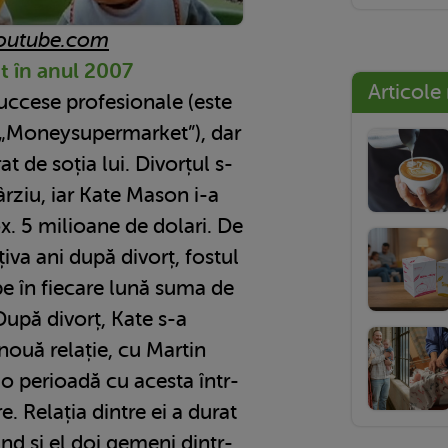
outube.com
at în anul 2007
Articole
succese profesionale (este
i „Moneysupermarket”), dar
t de soția lui. Divorțul s-
ârziu, iar Kate Mason i-a
x. 5 milioane de dolari. De
va ani după divorț, fostul
ape în fiecare lună suma de
După divorț, Kate s-a
 nouă relație, cu Martin
o perioadă cu acesta într-
e. Relația dintre ei a durat
nd și el doi gemeni dintr-