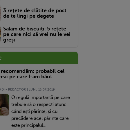
3 rețete de clătite de post
de te lingi pe degete
Salam de biscuiți: 5 rețete
pe care nici să vrei nu le vei
greși
e
 recomandăm: probabil cel
eai pe care l-am băut
DI - REDACTOR | LUNI, 15.07.2019
O regulă importantă pe care
trebuie să o respecți atunci
când ești părinte, și cu
precădere acel părinte care
este principalul...