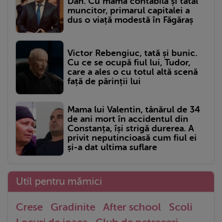
Dan. Cu mama contabilă și tatăl
muncitor, primarul capitalei a
dus o viață modestă în Făgăraș
Victor Rebengiuc, tată și bunic.
Cu ce se ocupă fiul lui, Tudor,
care a ales o cu totul altă scenă
față de părinții lui
Mama lui Valentin, tânărul de 34
de ani mort în accidentul din
Constanța, își strigă durerea. A
privit neputincioasă cum fiul ei
și-a dat ultima suflare
Util pentru mămici
Crese
Gradinite
After school
Scoli