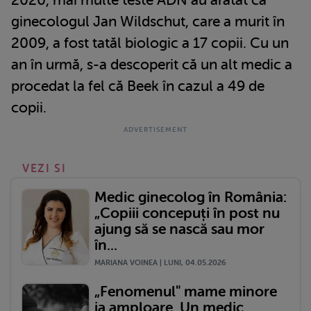
2020, mai multe teste ADN au arătat că
ginecologul Jan Wildschut, care a murit în
2009, a fost tatăl biologic a 17 copii. Cu un
an în urmă, s-a descoperit că un alt medic a
procedat la fel că Beek în cazul a 49 de
copii.
VEZI SI
Medic ginecolog în România:
„Copiii concepuți în post nu
ajung să se nască sau mor
în...
MARIANA VOINEA | LUNI, 04.05.2026
„Fenomenul" mame minore
ia amploare. Un medic