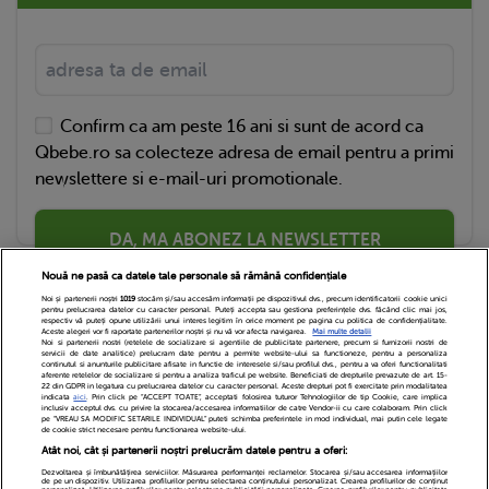
Confirm ca am peste 16 ani si sunt de acord ca
Qbebe.ro sa colecteze adresa de email pentru a primi
newslettere si e-mail-uri promotionale.
DA, MA ABONEZ LA NEWSLETTER
Nouă ne pasă ca datele tale personale să rămână confidențiale
Noi și partenerii noștri
1019
stocăm și/sau accesăm informații pe dispozitivul dvs., precum identificatorii cookie unici
pentru prelucrarea datelor cu caracter personal. Puteți accepta sau gestiona preferințele dvs. făcând clic mai jos,
respectiv vă puteți opune utilizării unui interes legitim în orice moment pe pagina cu politica de confidențialitate.
Aceste alegeri vor fi raportate partenerilor noștri și nu vă vor afecta navigarea.
Mai multe detalii
Noi si partenerii nostri (retelele de socializare si agentiile de publicitate partenere, precum si furnizorii nostri de
servicii de date analitice) prelucram date pentru a permite website-ului sa functioneze, pentru a personaliza
continutul si anunturile publicitare afisate in functie de interesele si/sau profilul dvs., pentru a va oferi functionalitati
aferente retelelor de socializare si pentru a analiza traficul pe website. Beneficiati de drepturile prevazute de art. 15-
22 din GDPR in legatura cu prelucrarea datelor cu caracter personal. Aceste drepturi pot fi exercitate prin modalitatea
indicata
aici
. Prin click pe “ACCEPT TOATE”, acceptati folosirea tuturor Tehnologiilor de tip Cookie, care implica
inclusiv acceptul dvs. cu privire la stocarea/accesarea informatiilor de catre Vendor-ii cu care colaboram. Prin click
Echipa Editoriala
Newsletter
Contact
pe “VREAU SA MODIFIC SETARILE INDIVIDUAL” puteti schimba preferintele in mod individual, mai putin cele legate
de cookie strict necesare pentru functionarea website-ului.
Atât noi, cât și partenerii noștri prelucrăm datele pentru a oferi:
Cariere
Cookies
Politica de confidentialitate
Dezvoltarea și îmbunătățirea serviciilor. Măsurarea performanței reclamelor. Stocarea și/sau accesarea informațiilor
de pe un dispozitiv. Utilizarea profilurilor pentru selectarea conținutului personalizat. Crearea profilurilor de conținut