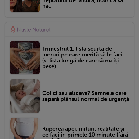
nepotului de la soră, doar ca să
ne...
Trimestrul 1: lista scurtă de
lucruri pe care merită să le faci
(și lista lungă de care să nu îți
pese)
Colici sau altceva? Semnele care
separă plânsul normal de urgență
Ruperea apei: mituri, realitate și
ce faci în primele 10 minute (fără