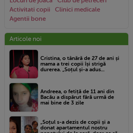
Locuri de joaca
Club de petreceri
Activitati copii
Clinici medicale
Agentii bone
Articole noi
Cristina, o tânără de 27 de ani și
mama a trei copii își strigă
durerea. „Soțul și-a adus...
Andreea, o fetiță de 11 ani din
Bacău a dispărut fără urmă de
mai bine de 3 zile
„Soțul s-a dezis de copii și a
donat apartamentul nostru