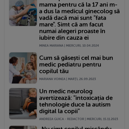
mama pentru că la 17 ani m-
a dus la medicul ginecolog să
vadă dacă mai sunt "fata
mare". Simt că am facut
numai alegeri proaste în
iubire din cauza ei
MINEA MARIANA | MIERCURI, 10.04.2024
Cum să găsești cel mai bun
medic pediatru pentru
copilul tău
MARIANA VOINEA | MARŢI, 26.09.2023
Un medic neurolog
avertizează: "intoxicația de
tehnologie duce la autism
digital la copii"
ANDREEA GUICA - REDACTOR | MIERCURI, 15.11.2023
„Nu simt copilul mișcându-