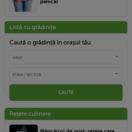
panică)
Listă cu grădinițe
Caută o grădință în orașul tău
CAUTĂ
Rețete culinare
Mâncăruri de post: rețete care