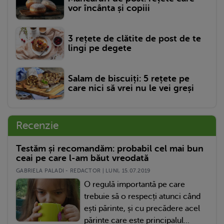
vor încânta și copiii
3 rețete de clătite de post de te
lingi pe degete
Salam de biscuiți: 5 rețete pe
care nici să vrei nu le vei greși
Recenzie
Testăm și recomandăm: probabil cel mai bun
ceai pe care l-am băut vreodată
GABRIELA PALADI - REDACTOR | LUNI, 15.07.2019
O regulă importantă pe care
trebuie să o respecți atunci când
ești părinte, și cu precădere acel
părinte care este principalul...