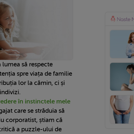
a lumea să respecte
atenția spre viața de familie
buția lor la cămin, ci și
indivizi.
edere în instinctele mele
gajat care se străduia să
u corporatist, știam că
critică a puzzle-ului de