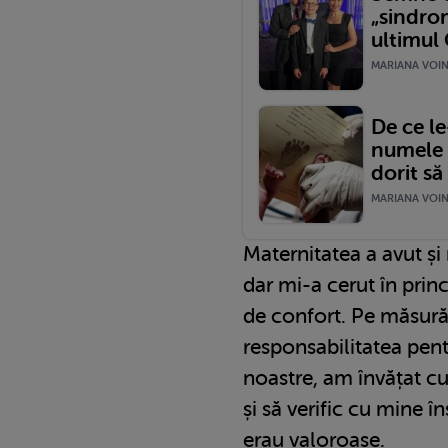
„sindrom
ultimul 
MARIANA VOINE
De ce le
numele 
dorit să
MARIANA VOINE
Maternitatea a avut 
dar mi-a cerut în prin
de confort. Pe măsur
responsabilitatea pentr
noastre, am învățat cu
și să verific cu mine î
erau valoroase.