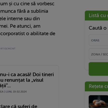
um și cu cine să vorbesc
munca fără a sublinia
Listă cu 
ele interne sau din
 mei. Pe atunci, am
Caută o 
corporatist o abilitate de
 nu-i ca acasă! Doi tineri
au renunțat la „visul
ii"...
Rețete c
A | LUNI, 19.02.2024
are că suferi de