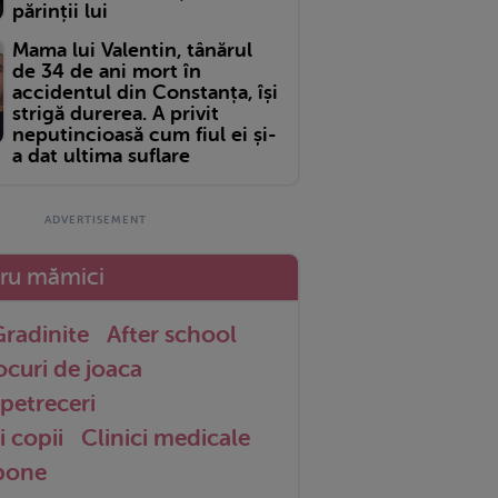
părinții lui
Mama lui Valentin, tânărul
de 34 de ani mort în
accidentul din Constanța, își
strigă durerea. A privit
neputincioasă cum fiul ei și-
a dat ultima suflare
tru mămici
radinite
After school
ocuri de joaca
petreceri
i copii
Clinici medicale
 bone