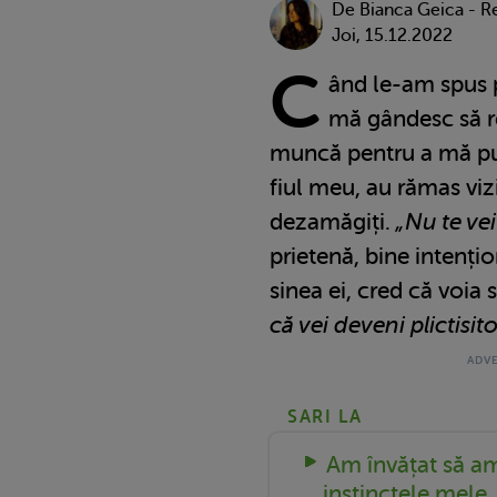
De Bianca Geica - R
Joi, 15.12.2022
C
ând le-am spus pr
mă gândesc să r
muncă pentru a mă pu
fiul meu, au rămas vizib
dezamăgiți.
„Nu te vei 
prietenă, bine intențion
sinea ei, cred că voia 
că vei deveni plictisito
SARI LA
Am învățat să am
instinctele mele