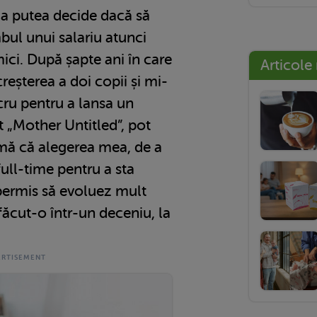
 a putea decide dacă să
bul unui salariu atunci
ici. După șapte ani în care
Articole
eșterea a doi copii și mi-
cru pentru a lansa un
 „Mother Untitled”, pot
mă că alegerea mea, de a
ull-time pentru a sta
 permis să evoluez mult
ăcut-o într-un deceniu, la