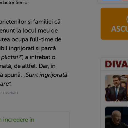
edactor Senior
ietenilor și familiei că
enunț la locul meu de
tea ocupa full-time de
il îngrijorați și parcă
plictisi?”,
a întrebat o
ată, de altfel. Dar, în
să spună: „
Sunt îngrijorată
are”.
 încredere în