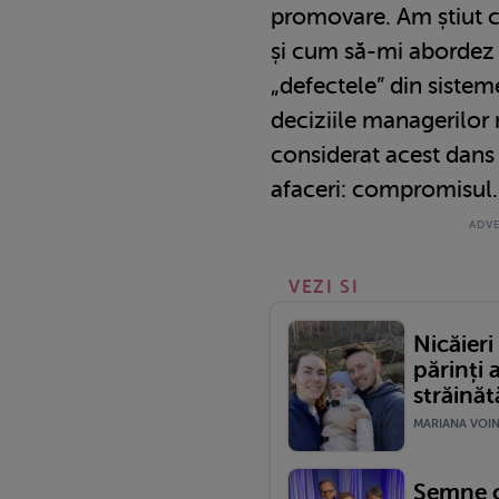
promovare. Am știut c
și cum să-mi abordez 
„defectele” din sistem
deciziile managerilor
considerat acest dans 
afaceri: compromisul.
VEZI SI
Nicăieri
părinți 
străinătăț
MARIANA VOINE
Semne cl