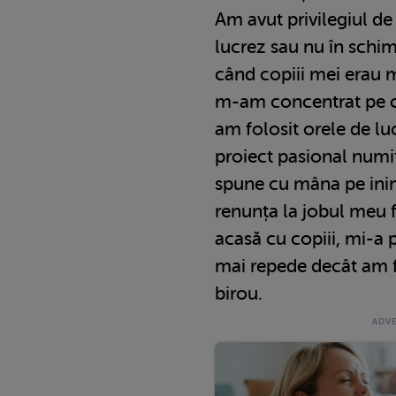
Am avut privilegiul de
lucrez sau nu în schim
când copiii mei erau m
m-am concentrat pe cr
am folosit orele de lu
proiect pasional numit
spune cu mâna pe ini
renunța la jobul meu f
acasă cu copiii, mi-a
mai repede decât am f
birou.