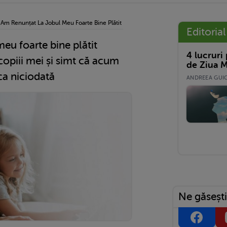
›
Am Renunțat La Jobul Meu Foarte Bine Plătit Pentru A Sta Acasă Cu Copiii Mei Și S
Editorial
eu foarte bine plătit
4 lucruri
copiii mei și simt că acum
de Ziua M
ca niciodată
ANDREEA GUICĂ
Ne găsești