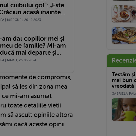
ul cuibului gol": „Este
Crăciun acasă înainte...
A | MIERCURI, 20.12.2023
-am dat copiilor mei și
meu de familie? Mi-am
 ducă mai departe și...
Recenzi
A | MARŢI, 26.03.2024
Testăm și
și momente de compromis,
mai bun c
vreodată
cipal să ies din zona mea
GABRIELA PALA
ă ce mi-am asumat
u toate detaliile vieții
m să ascult opiniile altora
nsămi dacă aceste opinii