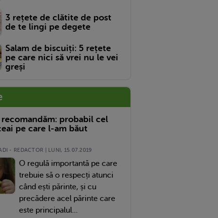
3 rețete de clătite de post
de te lingi pe degete
Salam de biscuiți: 5 rețete
pe care nici să vrei nu le vei
greși
e
 recomandăm: probabil cel
eai pe care l-am băut
DI - REDACTOR | LUNI, 15.07.2019
O regulă importantă pe care
trebuie să o respecți atunci
când ești părinte, și cu
precădere acel părinte care
este principalul...