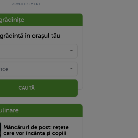
grădinițe
grădință în orașul tău
CAUTĂ
ulinare
Mâncăruri de post: rețete
care vor încânta și copiii