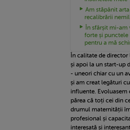
Am stăpânit arta p
recalibrării nemil
În sfârșit mi-am
forte și punctele
pentru a mă sch
În calitate de director
și apoi la un start-up
- uneori chiar cu un a
și am creat legături cu
influente. Evoluasem c
părea că toți cei din 
drumul maternității îm
profesional și capaci
interesată și interesan