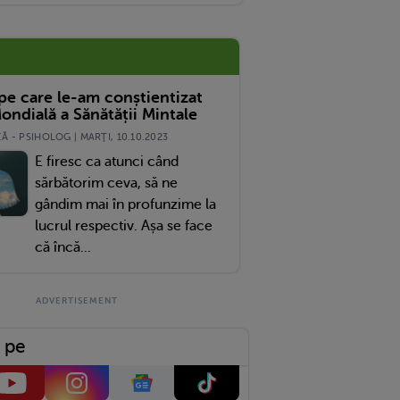
imt Că Acum Am Evoluat Mai Mult Ca Niciodată
 pe care le-am conștientizat
ondială a Sănătății Mintale
 - PSIHOLOG | MARŢI, 10.10.2023
E firesc ca atunci când
sărbătorim ceva, să ne
gândim mai în profunzime la
lucrul respectiv. Așa se face
că încă...
 pe