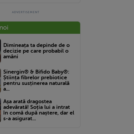
 noi
Dimineața ta depinde de o
decizie pe care probabil o
amâni
Sinergin® & Bifido Baby®:
Știința fibrelor prebiotice
pentru susținerea naturală
a...
Așa arată dragostea
adevărată! Soția lui a intrat
în comă după naștere, dar el
s-a asigurat...