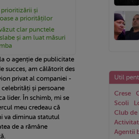
rioritizării și
oase a priorităților
 văzut clar punctele
 slabe și am luat măsuri
imba
 la o agenție de publicitate
 de succes, am călătorit des
Util pen
vion privat al companiei -
 celebrități și persoane
Crese
G
a lider. În schimb, mi se
Scoli
L
cercul meu credeau că
Club de 
i va diminua statutul
Activitat
tatea de a rămâne
Agentii
tă.