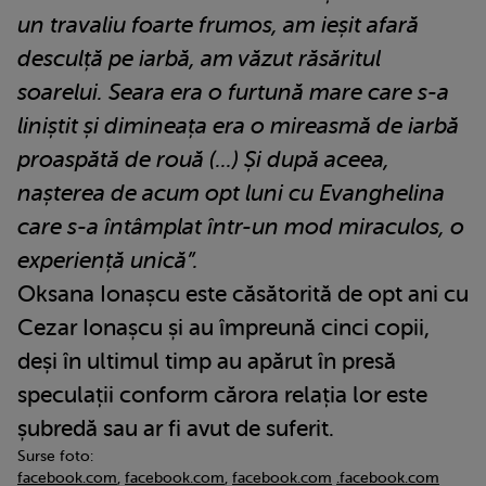
un travaliu foarte frumos, am ieșit afară
desculță pe iarbă, am văzut răsăritul
soarelui. Seara era o furtună mare care s-a
liniștit și dimineața era o mireasmă de iarbă
proaspătă de rouă (...) Și după aceea,
nașterea de acum opt luni cu Evanghelina
care s-a întâmplat într-un mod miraculos, o
experiență unică”.
Oksana Ionașcu este căsătorită de opt ani cu
Cezar Ionașcu și au împreună cinci copii,
deși în ultimul timp au apărut în presă
speculații conform cărora relația lor este
șubredă sau ar fi avut de suferit.
Surse foto:
facebook.com
,
facebook.com
,
facebook.com
.facebook.com