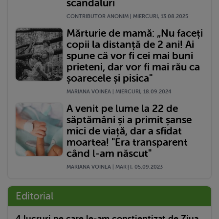
scandaluri
CONTRIBUTOR ANONIM | MIERCURI, 13.08.2025
Mărturie de mamă: „Nu faceți
copii la distanță de 2 ani! Ai
spune că vor fi cei mai buni
prieteni, dar vor fi mai rău ca
șoarecele și pisica"
MARIANA VOINEA | MIERCURI, 18.09.2024
A venit pe lume la 22 de
săptămâni și a primit șanse
mici de viață, dar a sfidat
moartea! "Era transparent
când l-am născut"
MARIANA VOINEA | MARŢI, 05.09.2023
Editorial
4 lucruri pe care le-am conștientizat de Ziua