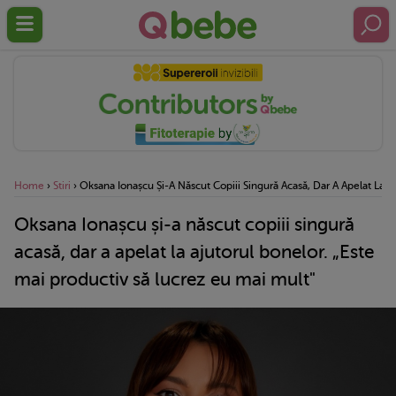
Home
›
Stiri
›
Oksana Ionașcu Și-A Născut Copiii Singură Acasă, Dar A Apelat La A
Oksana Ionașcu și-a născut copiii singură
acasă, dar a apelat la ajutorul bonelor. „Este
mai productiv să lucrez eu mai mult"