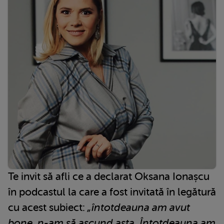
Te invit să afli ce a declarat Oksana Ionașcu
în podcastul la care a fost invitată în legătură
cu acest subiect:
„întotdeauna am avut
bone, n-am să ascund asta. Întotdeauna am