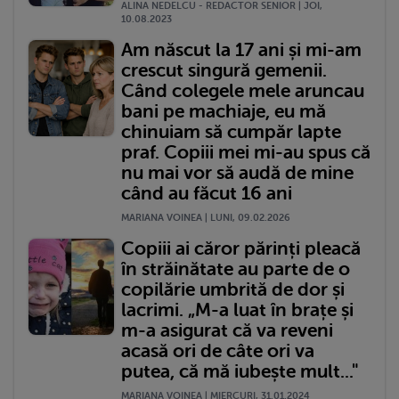
ALINA NEDELCU - REDACTOR SENIOR | JOI,
10.08.2023
Am născut la 17 ani și mi-am
crescut singură gemenii.
Când colegele mele aruncau
bani pe machiaje, eu mă
chinuiam să cumpăr lapte
praf. Copiii mei mi-au spus că
nu mai vor să audă de mine
când au făcut 16 ani
MARIANA VOINEA | LUNI, 09.02.2026
Copiii ai căror părinți pleacă
în străinătate au parte de o
copilărie umbrită de dor și
lacrimi. „M-a luat în brațe și
m-a asigurat că va reveni
acasă ori de câte ori va
putea, că mă iubește mult..."
MARIANA VOINEA | MIERCURI, 31.01.2024