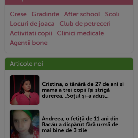
Crese
Gradinite
After school
Scoli
Locuri de joaca
Club de petreceri
Activitati copii
Clinici medicale
Agentii bone
Articole noi
Cristina, o tânără de 27 de ani și
mama a trei copii își strigă
durerea. „Soțul și-a adus...
Andreea, o fetiță de 11 ani din
Bacău a dispărut fără urmă de
mai bine de 3 zile