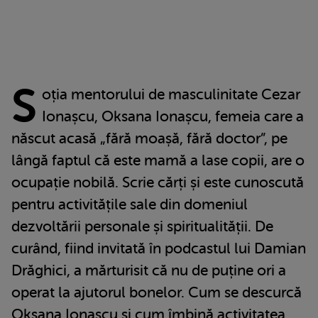
S
oția mentorului de masculinitate Cezar
Ionașcu, Oksana Ionașcu, femeia care a
născut acasă „fără moașă, fără doctor”, pe
lângă faptul că este mamă a lase copii, are o
ocupație nobilă. Scrie cărți și este cunoscută
pentru activitățile sale din domeniul
dezvoltării personale și spiritualității. De
curând, fiind invitată în podcastul lui Damian
Drăghici, a mărturisit că nu de puține ori a
operat la ajutorul bonelor. Cum se descurcă
Oksana Ionașcu și cum îmbină activitatea