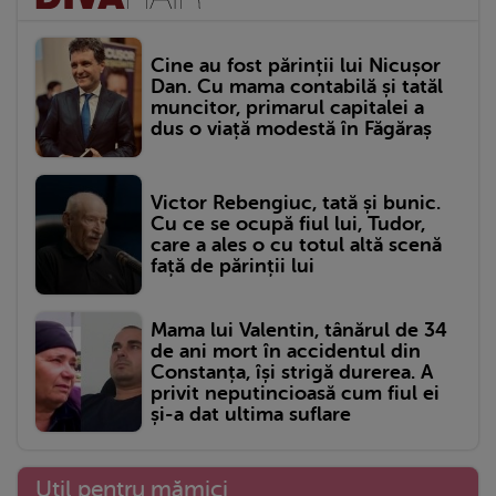
Cine au fost părinții lui Nicușor
Dan. Cu mama contabilă și tatăl
muncitor, primarul capitalei a
dus o viață modestă în Făgăraș
Victor Rebengiuc, tată și bunic.
Cu ce se ocupă fiul lui, Tudor,
care a ales o cu totul altă scenă
față de părinții lui
Mama lui Valentin, tânărul de 34
de ani mort în accidentul din
Constanța, își strigă durerea. A
privit neputincioasă cum fiul ei
și-a dat ultima suflare
Util pentru mămici