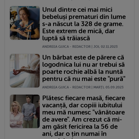
Unul dintre cei mai mici
bebeluși prematuri din lume
s-a născut la 328 de grame.
Este extrem de mică, dar
luptă să trăiască
ANDREEA GUICA - REDACTOR | JOI, 02.11.2023
Un bărbat este de părere că
logodnica lui nu ar trebui să
poarte rochie albă la nuntă
pentru că nu mai este "pură"
ANDREEA GUICA - REDACTOR | MARŢI, 05.09.2023
Plătesc fiecare masă, fiecare
vacanță, dar copiii iubitului
meu mă numesc "vânătoare
de avere". Am crezut că mi-
am găsit fericirea la 56 de
ani, dar o țin numai în