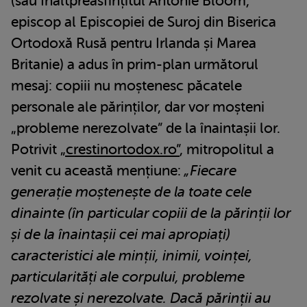
(sau Înaltpreasfințitul Antonie Bloom,
episcop al Episcopiei de Suroj din Biserica
Ortodoxă Rusă pentru Irlanda și Marea
Britanie) a adus în prim-plan următorul
mesaj: copiii nu moștenesc păcatele
personale ale părinților, dar vor moșteni
„probleme nerezolvate” de la înaintașii lor.
Potrivit
„crestinortodox.ro”
, mitropolitul a
venit cu această mențiune:
„Fiecare
generație moștenește de la toate cele
dinainte (în particular copiii de la părinții lor
și de la înaintașii cei mai apropiați)
caracteristici ale minții, inimii, voinței,
particularități ale corpului, probleme
rezolvate și nerezolvate. Dacă părinții au