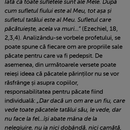
Iată că toate sufletele sunt ale Mele. După
cum sufletul fiului este al Meu, tot așa și
sufletul tatălui este al Meu. Sufletul care
păcătuiește, acela va muri...”
(Ezechiel, 18,
2,3,4). Analizându-se vorbele profetului, se
poate spune că fiecare om are propriile sale
păcate pentru care va fi pedepsit. De
asemenea, din următoarele versete poate
reieși ideea că păcatele părinților nu se vor
răsfrânge și asupra copiilor,
responsabilitatea pentru păcate fiind
individuală:
„Dar dacă un om are un fiu, care
vede toate păcatele tatălui său, le vede, dar
nu face la fel...își abate mâna de la
nelegiuire, nu ia nici dobândă, nici camătă,