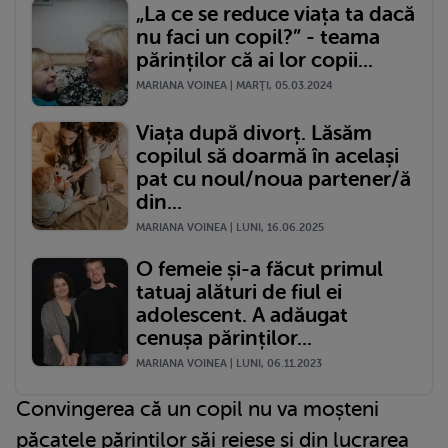
„La ce se reduce viața ta dacă
nu faci un copil?” - teama
părinților că ai lor copii...
MARIANA VOINEA | MARŢI, 05.03.2024
Viața după divorț. Lăsăm
copilul să doarmă în același
pat cu noul/noua partener/ă
din...
MARIANA VOINEA | LUNI, 16.06.2025
O femeie și-a făcut primul
tatuaj alături de fiul ei
adolescent. A adăugat
cenușa părinților...
MARIANA VOINEA | LUNI, 06.11.2023
Convingerea că un copil nu va moșteni
păcatele părinților săi reiese și din lucrarea