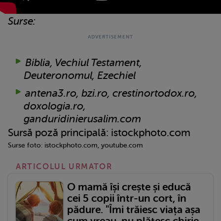
Surse:
Biblia, Vechiul Testament,
Deuteronomul, Ezechiel
antena3.ro, bzi.ro, crestinortodox.ro,
doxologia.ro,
ganduridinierusalim.com
Sursă poză principală: istockphoto.com
Surse foto: istockphoto.com, youtube.com
ARTICOLUL URMATOR
O mamă își crește și educă
cei 5 copii într-un cort, în
pădure. "Îmi trăiesc viața așa
cum vreau, nu plătesc chirie,