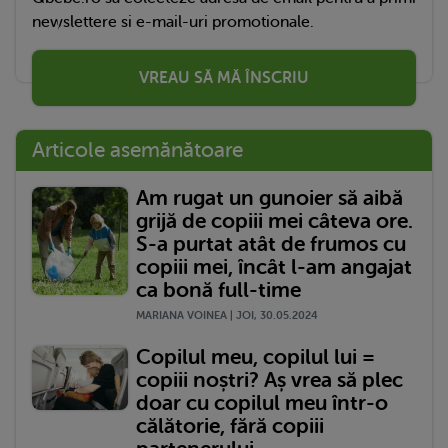
newslettere si e-mail-uri promotionale.
VREAU SĂ MĂ ÎNSCRIU
Articole asemănătoare
Am rugat un gunoier să aibă
grijă de copiii mei câteva ore.
S-a purtat atât de frumos cu
copiii mei, încât l-am angajat
ca bonă full-time
MARIANA VOINEA | JOI, 30.05.2024
Copilul meu, copilul lui =
copiii noștri? Aș vrea să plec
doar cu copilul meu într-o
călătorie, fără copiii