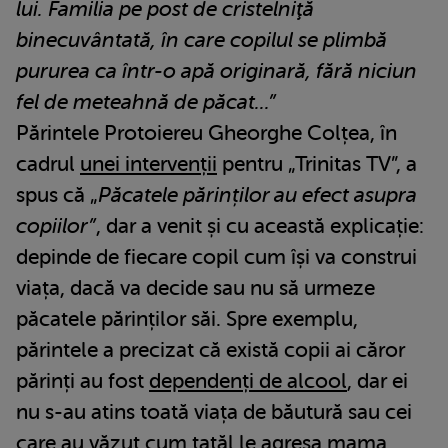
lui. Familia pe post de cristelniţă
binecuvântată, în care copilul se plimbă
pururea ca într-o apă originară, fără niciun
fel de meteahnă de păcat...”
Părintele Protoiereu Gheorghe Colțea, în
cadrul
unei intervenții
pentru „Trinitas TV”, a
spus că „
Păcatele părinților au efect asupra
copiilor”
, dar a venit și cu această explicație:
depinde de fiecare copil cum își va construi
viața, dacă va decide sau nu să urmeze
păcatele părinților săi. Spre exemplu,
părintele a precizat că există copii ai căror
părinți au fost
dependenți de alcool
, dar ei
nu s-au atins toată viața de băutură sau cei
care au văzut cum tatăl le agresa mama,