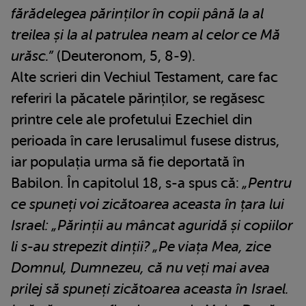
fărădelegea părinților în copii până la al
treilea și la al patrulea neam al celor ce Mă
urăsc.”
(Deuteronom, 5, 8-9).
Alte scrieri din Vechiul Testament, care fac
referiri la păcatele părinților, se regăsesc
printre cele ale profetului Ezechiel din
perioada în care Ierusalimul fusese distrus,
iar populația urma să fie deportată în
Babilon. În capitolul 18, s-a spus că:
„Pentru
ce spuneți voi zicătoarea aceasta în țara lui
Israel: „Părinții au mâncat aguridă și copiilor
li s-au strepezit dinții? „Pe viața Mea, zice
Domnul, Dumnezeu, că nu veți mai avea
prilej să spuneți zicătoarea aceasta în Israel.