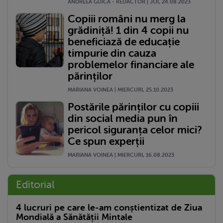
ANDREEA GUICA - REDACTOR | JOI, 24.08.2023
Copiii români nu merg la
grădiniță! 1 din 4 copii nu
beneficiază de educație
timpurie din cauza
problemelor financiare ale
părinților
MARIANA VOINEA | MIERCURI, 25.10.2023
Postările părinților cu copiii
din social media pun în
pericol siguranța celor mici?
Ce spun experții
MARIANA VOINEA | MIERCURI, 16.08.2023
Editorial
4 lucruri pe care le-am conștientizat de Ziua
Mondială a Sănătății Mintale