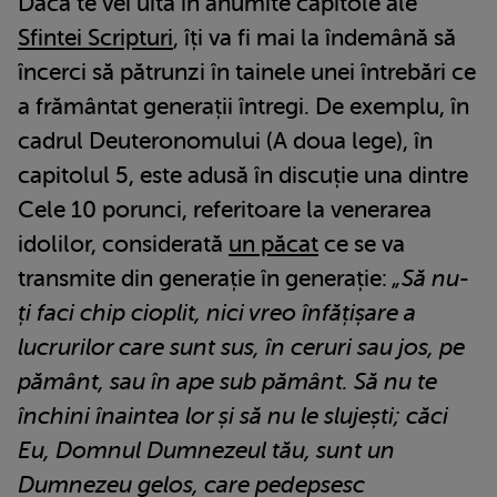
Dacă te vei uita în anumite capitole ale
Sfintei Scripturi
, îți va fi mai la îndemână să
încerci să pătrunzi în tainele unei întrebări ce
a frământat generații întregi. De exemplu, în
cadrul Deuteronomului (A doua lege), în
capitolul 5, este adusă în discuție una dintre
Cele 10 porunci, referitoare la venerarea
idolilor, considerată
un păcat
ce se va
transmite din generație în generație:
„Să nu-
ți faci chip cioplit, nici vreo înfățișare a
lucrurilor care sunt sus, în ceruri sau jos, pe
pământ, sau în ape sub pământ. Să nu te
închini înaintea lor și să nu le slujești; căci
Eu, Domnul Dumnezeul tău, sunt un
Dumnezeu gelos, care pedepsesc