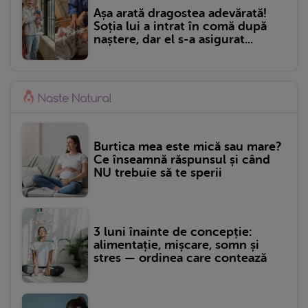
Așa arată dragostea adevărată!
Soția lui a intrat în comă după
naștere, dar el s-a asigurat...
Burtica mea este mică sau mare?
Ce înseamnă răspunsul și când
NU trebuie să te sperii
3 luni înainte de concepție:
alimentație, mișcare, somn și
stres — ordinea care contează