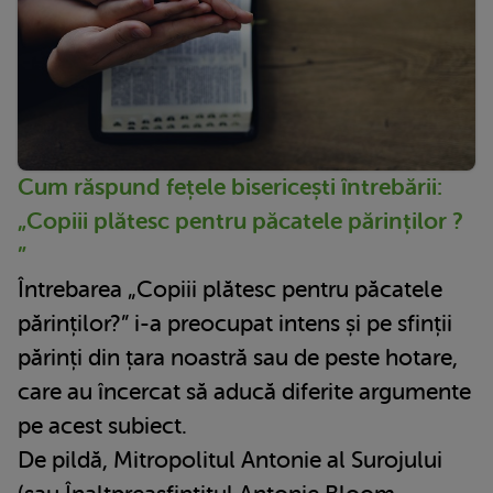
Cum răspund fețele bisericești întrebării:
„Copiii plătesc pentru păcatele părinților ?
”
Întrebarea „Copiii plătesc pentru păcatele
părinților?” i-a preocupat intens și pe sfinții
părinți din țara noastră sau de peste hotare,
care au încercat să aducă diferite argumente
pe acest subiect.
De pildă, Mitropolitul Antonie al Surojului