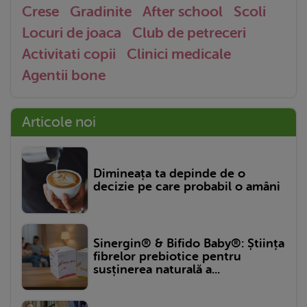
Crese
Gradinite
After school
Scoli
Locuri de joaca
Club de petreceri
Activitati copii
Clinici medicale
Agentii bone
Articole noi
Dimineața ta depinde de o
decizie pe care probabil o amâni
Sinergin® & Bifido Baby®: Știința
fibrelor prebiotice pentru
susținerea naturală a...