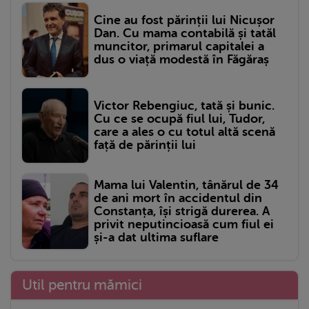
Cine au fost părinții lui Nicușor
Dan. Cu mama contabilă și tatăl
muncitor, primarul capitalei a
dus o viață modestă în Făgăraș
Victor Rebengiuc, tată și bunic.
Cu ce se ocupă fiul lui, Tudor,
care a ales o cu totul altă scenă
față de părinții lui
Mama lui Valentin, tânărul de 34
de ani mort în accidentul din
Constanța, își strigă durerea. A
privit neputincioasă cum fiul ei
și-a dat ultima suflare
Util pentru mămici