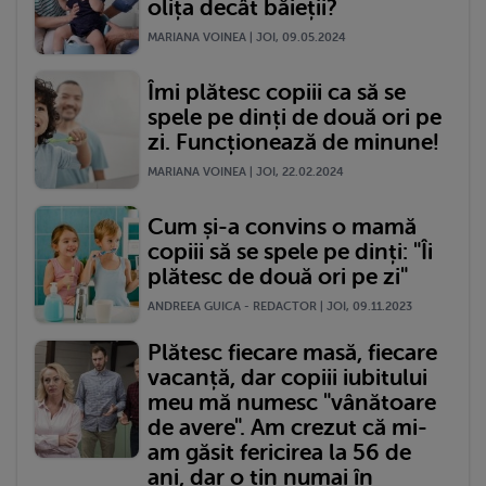
olița decât băieții?
MARIANA VOINEA | JOI, 09.05.2024
Îmi plătesc copiii ca să se
spele pe dinți de două ori pe
zi. Funcționează de minune!
MARIANA VOINEA | JOI, 22.02.2024
Cum și-a convins o mamă
copiii să se spele pe dinți: "Îi
plătesc de două ori pe zi"
ANDREEA GUICA - REDACTOR | JOI, 09.11.2023
Plătesc fiecare masă, fiecare
vacanță, dar copiii iubitului
meu mă numesc "vânătoare
de avere". Am crezut că mi-
am găsit fericirea la 56 de
ani, dar o țin numai în