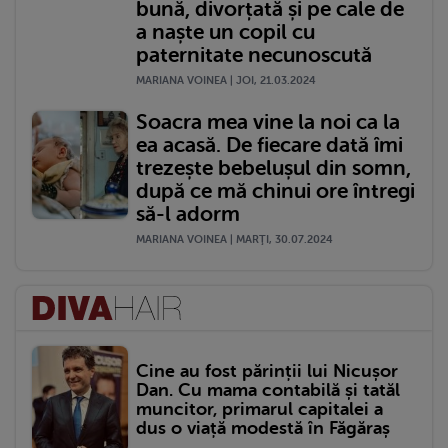
bună, divorțată și pe cale de
a naște un copil cu
paternitate necunoscută
MARIANA VOINEA | JOI, 21.03.2024
Soacra mea vine la noi ca la
ea acasă. De fiecare dată îmi
trezește bebelușul din somn,
după ce mă chinui ore întregi
să-l adorm
MARIANA VOINEA | MARŢI, 30.07.2024
Cine au fost părinții lui Nicușor
Dan. Cu mama contabilă și tatăl
muncitor, primarul capitalei a
dus o viață modestă în Făgăraș