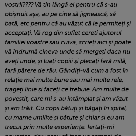
voștrii???? Vă țin lângă ei pentru că s-au
obișnuit așa, au pe cine să jignească, să
bată, etc pentru că au văzut că le permiteți și
acceptați. Vă rog din suflet cereți ajutorul
familiei voastre sau cuiva, scrieți aici și poate
vă îndrumă cineva unde să mergeți daca nu
aveți unde, și luați copiii și plecați fară milă,
fară părere de rău. Gândiți-vă cum a fost în
relație mai multe bune sau mai multe rele,
trageți linie și faceți ce trebuie. Am multe de
povestit, care mi s-au întâmplat și am văzut
și am trăit. Cu copii bătuți și băgați în spital,
cu mame umilite și bătute și chiar și eu am
trecut prin multe experiențe. Iertați-mi