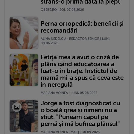
strâns-o prima dată la piept"
QBEBE.RO | JOI, 07.05.2026
Perna ortopedică: beneficii și
recomandări
ALINA NEDELCU - REDACTOR SENIOR | LUNI,
08.06.2026
Fetița mea a avut o criză de
plâns când educatoarea a
luat-o în brațe. Instictul de
mamă mi-a spus că ceva este
în neregulă
MARIANA VOINEA | LUNI, 05.08.2024
Jorge a fost diagnosticat cu
o boală grea și nimeni nu a
știut. "Puneam capul pe
pernă și mă bufnea plânsul"
MARIANA VOINEA | MARŢI, 30.09.2025