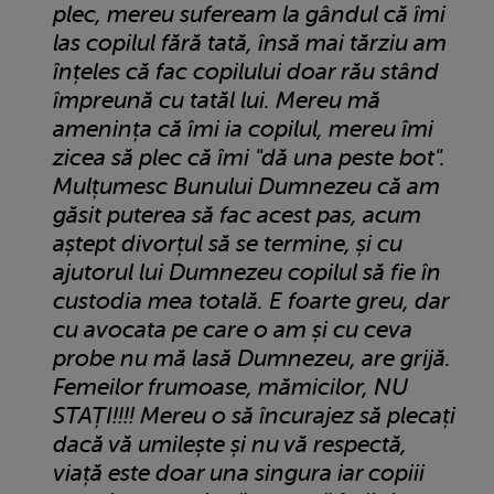
plec, mereu sufeream la gândul că îmi
las copilul fără tată, însă mai tărziu am
înțeles că fac copilului doar rău stând
împreună cu tatăl lui. Mereu mă
amenința că îmi ia copilul, mereu îmi
zicea să plec că îmi "dă una peste bot".
Mulțumesc Bunului Dumnezeu că am
găsit puterea să fac acest pas, acum
aștept divorțul să se termine, și cu
ajutorul lui Dumnezeu copilul să fie în
custodia mea totală. E foarte greu, dar
cu avocata pe care o am și cu ceva
probe nu mă lasă Dumnezeu, are grijă.
Femeilor frumoase, mămicilor, NU
STAȚI!!!! Mereu o să încurajez să plecați
dacă vă umilește și nu vă respectă,
viață este doar una singura iar copiii