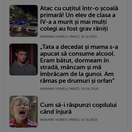
Atac cu cuțitul într-o școală
primară! Un elev de clasa a
IV-a a murit și mai mulți
colegi au fost grav răniți
MARIANA VOINEA | MARŢI, 16.12.2025
„Tata a decedat și mama s-a
apucat să consume alcool.
Eram bătut, dormeam în
stradă, mâncam și mă
îmbrăcam de la gunoi. Am
rămas pe drumuri și orfan”
MARIANA VOINEA | MARŢI, 09.06.2026
Cum să-i răspunzi copilului
când înjură
MARIANA VOINEA | MARŢI, 10.10.2023