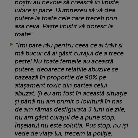
noștri au nevoie să crească în liniște,
iubire și pace. Dumnezeu să vă dea
putere la toate cele care treceți prin
așa ceva. Paște liniștit vă doresc la
toate!
”
”
Îmi pare rău pentru ceea ce ai trăit și
mă bucur că ai găsit curajul de a trece
peste! Nu toate femeile au această
putere, deoarece relațiile abuzive se
bazează în proporție de 90% pe
atașament toxic din partea celui
abuzat. Și eu am fost în această situație
și până nu am primit o lovitură în nas
de am rămas desfigurata 3 luni de zile,
nu am găsit curajul de a pune stop.
Înșelatul nu este soluția. Pus stop, nu își
vede de viața lui, trecem la poliție,