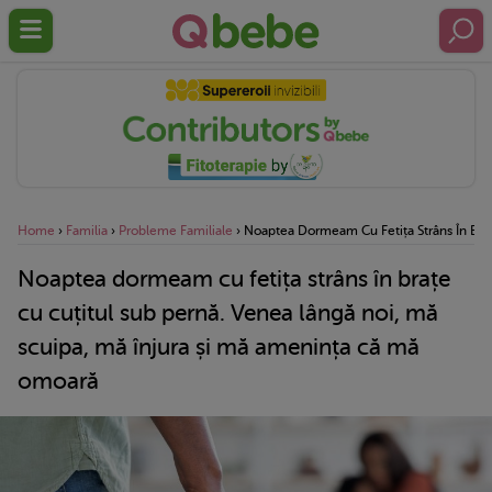
Home
›
Familia
›
Probleme Familiale
›
Noaptea Dormeam Cu Fetița Strâns În Bra
Noaptea dormeam cu fetița strâns în brațe
cu cuțitul sub pernă. Venea lângă noi, mă
scuipa, mă înjura și mă amenința că mă
omoară