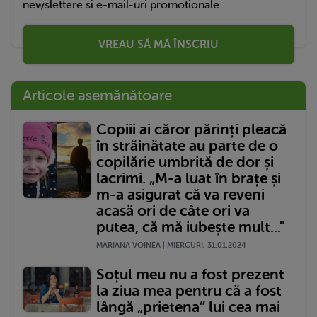
newslettere si e-mail-uri promotionale.
VREAU SĂ MĂ ÎNSCRIU
Articole asemănătoare
Copiii ai căror părinți pleacă
în străinătate au parte de o
copilărie umbrită de dor și
lacrimi. „M-a luat în brațe și
m-a asigurat că va reveni
acasă ori de câte ori va
putea, că mă iubește mult..."
MARIANA VOINEA | MIERCURI, 31.01.2024
Soțul meu nu a fost prezent
la ziua mea pentru că a fost
lângă „prietena” lui cea mai