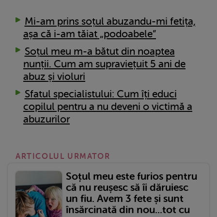
Mi-am prins soțul abuzandu-mi fetița,
așa că i-am tăiat „podoabele”
Soțul meu m-a bătut din noaptea
nunții. Cum am supraviețuit 5 ani de
abuz și violuri
Sfatul specialistului: Cum îți educi
copilul pentru a nu deveni o victimă a
abuzurilor
ARTICOLUL URMATOR
Soțul meu este furios pentru
că nu reușesc să îi dăruiesc
un fiu. Avem 3 fete și sunt
însărcinată din nou...tot cu