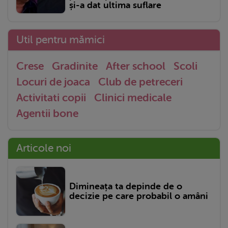
și-a dat ultima suflare
Util pentru mămici
Crese
Gradinite
After school
Scoli
Locuri de joaca
Club de petreceri
Activitati copii
Clinici medicale
Agentii bone
Articole noi
Dimineața ta depinde de o
decizie pe care probabil o amâni