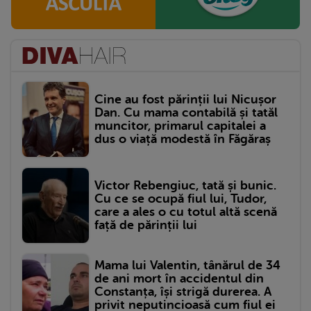
Cine au fost părinții lui Nicușor
Dan. Cu mama contabilă și tatăl
muncitor, primarul capitalei a
dus o viață modestă în Făgăraș
Victor Rebengiuc, tată și bunic.
Cu ce se ocupă fiul lui, Tudor,
care a ales o cu totul altă scenă
față de părinții lui
Mama lui Valentin, tânărul de 34
de ani mort în accidentul din
Constanța, își strigă durerea. A
privit neputincioasă cum fiul ei