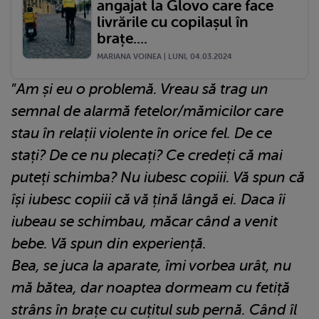
angajat la Glovo care face
livrările cu copilașul în
brațe....
MARIANA VOINEA | LUNI, 04.03.2024
”
Am și eu o problemă. Vreau să trag un
semnal de alarmă fetelor/mămicilor care
stau în relații violente în orice fel. De ce
stați? De ce nu plecați? Ce credeți că mai
puteți schimba? Nu iubesc copiii. Vă spun că
își iubesc copiii că vă țină lângă ei. Daca îi
iubeau se schimbau, măcar când a venit
bebe. Vă spun din experiență.
Bea, se juca la aparate, îmi vorbea urât, nu
mă bătea, dar noaptea dormeam cu fetiță
strâns în brațe cu cuțitul sub pernă. Când îl