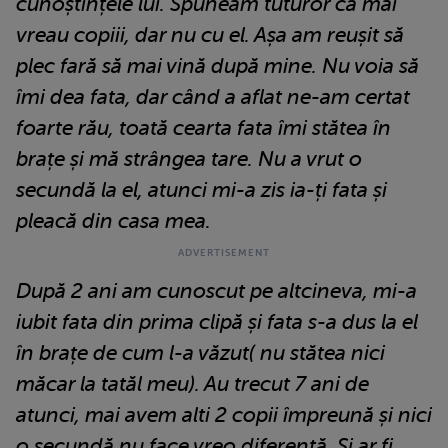
cunoștințele lui. Spuneam tuturor că mai
vreau copiii, dar nu cu el. Așa am reușit să
plec fară să mai vină după mine. Nu voia să
îmi dea fata, dar când a aflat ne-am certat
foarte rău, toată cearta fata îmi stătea în
brațe și mă strângea tare. Nu a vrut o
secundă la el, atunci mi-a zis ia-ți fata și
pleacă din casa mea.
După 2 ani am cunoscut pe altcineva, mi-a
iubit fata din prima clipă și fata s-a dus la el
în brațe de cum l-a văzut( nu stătea nici
măcar la tatăl meu). Au trecut 7 ani de
atunci, mai avem alti 2 copii împreună și nici
o secundă nu face vreo diferență. Și ar fi