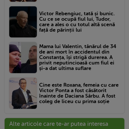
Victor Rebengiuc, tată și bunic.
Cu ce se ocupă fiul lui, Tudor,
care a ales o cu totul altă scenă
față de părinții lui
Mama lui Valentin, tânărul de 34
de ani mort în accidentul din
Constanța, își strigă durerea. A
privit neputincioasă cum fiul ei
și-a dat ultima suflare
Cine este Roxana, femeia cu care
Victor Ponta a fost căsătorit
înainte de Daciana Sârbu. A fost
coleg de liceu cu prima soție
Alte articole care te-ar putea interesa