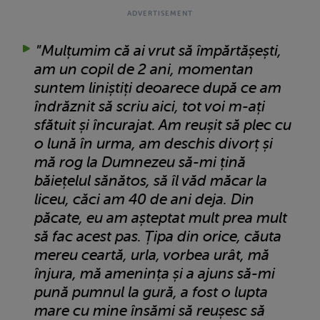
”
Mulțumim că ai vrut să împărtășești,
am un copil de 2 ani, momentan
suntem liniștiți deoarece după ce am
îndrăznit să scriu aici, tot voi m-ați
sfătuit și încurajat. Am reușit să plec cu
o lună în urma, am deschis divorț și
mă rog la Dumnezeu să-mi țină
băiețelul sănătos, să îl văd măcar la
liceu, căci am 40 de ani deja. Din
păcate, eu am așteptat mult prea mult
să fac acest pas. Țipa din orice, căuta
mereu ceartă, urla, vorbea urât, mă
înjura, mă amenința și a ajuns să-mi
pună pumnul la gură, a fost o lupta
mare cu mine însămi să reușesc să