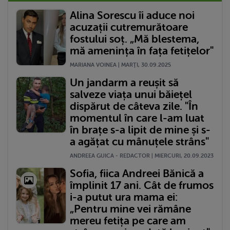
Alina Sorescu îi aduce noi
acuzații cutremurătoare
fostului soț. „Mă blestema,
mă amenința în fața fetițelor"
MARIANA VOINEA | MARŢI, 30.09.2025
Un jandarm a reușit să
salveze viața unui băiețel
dispărut de câteva zile. "În
momentul în care l-am luat
în brațe s-a lipit de mine și s-
a agățat cu mânuțele strâns"
ANDREEA GUICA - REDACTOR | MIERCURI, 20.09.2023
Sofia, fiica Andreei Bănică a
împlinit 17 ani. Cât de frumos
i-a putut ura mama ei:
„Pentru mine vei rămâne
mereu fetița pe care am