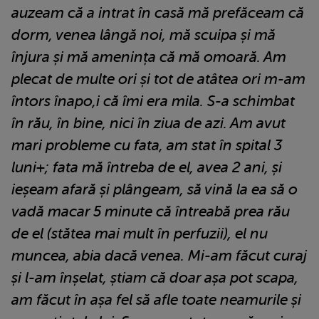
auzeam că a intrat în casă mă prefăceam că
dorm, venea lângă noi, mă scuipa și mă
înjura și mă amenința că mă omoară. Am
plecat de multe ori și tot de atâtea ori m-am
întors înapo,i că îmi era mila. S-a schimbat
în rău, în bine, nici în ziua de azi. Am avut
mari probleme cu fata, am stat în spital 3
luni+; fata mă întreba de el, avea 2 ani, și
ieșeam afară și plângeam, să vină la ea să o
vadă macar 5 minute că întreabă prea rău
de el (stătea mai mult în perfuzii), el nu
muncea, abia dacă venea. Mi-am făcut curaj
și l-am înșelat, știam că doar așa pot scapa,
am făcut în așa fel să afle toate neamurile și