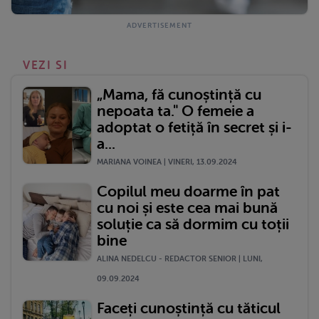
VEZI SI
„Mama, fă cunoștință cu
nepoata ta." O femeie a
adoptat o fetiță în secret și i-
a...
MARIANA VOINEA | VINERI, 13.09.2024
Copilul meu doarme în pat
cu noi și este cea mai bună
soluție ca să dormim cu toții
bine
ALINA NEDELCU - REDACTOR SENIOR | LUNI,
09.09.2024
Faceți cunoștință cu tăticul